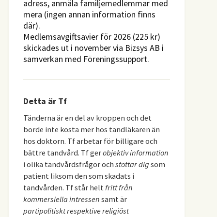
adress, anmäla familjemedlemmar med
mera (ingen annan information finns
där).
Medlemsavgiftsavier för 2026 (225 kr)
skickades ut i november via Bizsys AB i
samverkan med Föreningssupport.
Detta är Tf
Tänderna är en del av kroppen och det
borde inte kosta mer hos tandläkaren än
hos doktorn. Tf arbetar för billigare och
bättre tandvård. Tf ger
objektiv information
i olika tandvårdsfrågor och
stöttar dig
som
patient liksom den som skadats i
tandvården. Tf står helt
fritt från
kommersiella intressen
samt är
partipolitiskt respektive religiöst