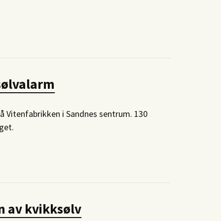
ksølvalarm
på Vitenfabrikken i Sandnes sentrum. 130
get.
n av kvikksølv