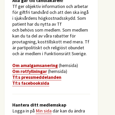
​Alla går till tandläkaren!
Tf ger objektiv information och arbetar
för giftfri tandvård och att den ska ingå
i sjukvårdens högkostnadsskydd. Som
patient har du nytta av Tf
och behövs som medlem. Som medlem
kan du ta del av våra rabatter för
provtagning, kosttillskott med mera. Tf
är partipolitiskt och religiöst obundet
och är medlem i Funktionsrätt Sverige.
O
m amalgamsanering
(hemsida)
Om rotfyllningar
(hemsida)
​Tf:s pressmeddelanden
Tf:s facebooksida
Hantera ditt medlemskap
Logga in på
Min sida
där kan du ändra