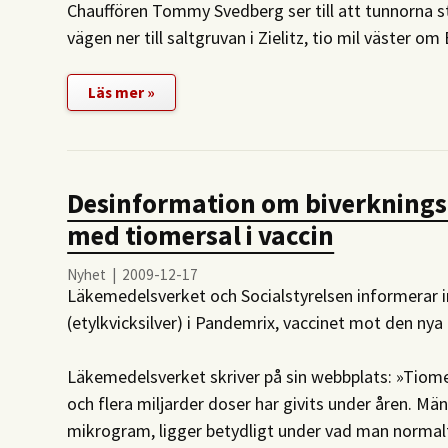
Chauffören Tommy Svedberg ser till att tunnorna st
vägen ner till saltgruvan i Zielitz, tio mil väster om 
Läs mer »
Desinformation om biverkningsr
med tiomersal i vaccin
Nyhet | 2009-12-17
Läkemedelsverket och Socialstyrelsen informerar 
(etylkvicksilver) i Pandemrix, vaccinet mot den nya 
Läkemedelsverket skriver på sin webbplats: »Tiomer
och flera miljarder doser har givits under åren. Män
mikrogram, ligger betydligt under vad man normalt 