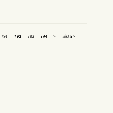
791
792
793
794
>
Sista >