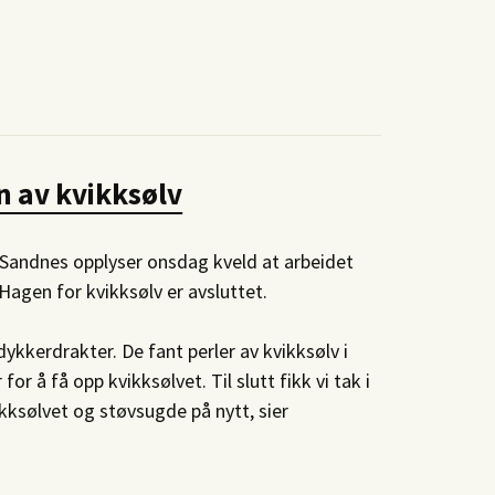
n av kvikksølv
 Sandnes opplyser onsdag kveld at arbeidet
Hagen for kvikksølv er avsluttet.
ykkerdrakter. De fant perler av kvikksølv i
or å få opp kvikksølvet. Til slutt fikk vi tak i
ksølvet og støvsugde på nytt, sier