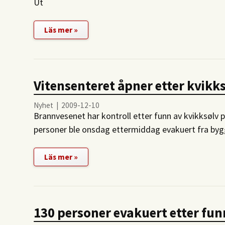
Ut
Läs mer »
Vitensenteret åpner etter kvik
Nyhet | 2009-12-10
Brannvesenet har kontroll etter funn av kvikksølv 
personer ble onsdag ettermiddag evakuert fra byg
Läs mer »
130 personer evakuert etter fun