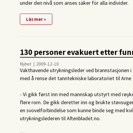
under den nivå som anses säker för alla individer.
Läs mer »
130 personer evakuert etter fun
Nyhet | 2009-12-10
Vakthavende utrykningsleder ved brannstasjonen i
med å rense det tanntekniske laboratoriet til Arne 
- Vi gikk først inn med mannskap utstyrt med røykd
flere rom. De gikk deretter inn og brukte støvsuger f
en svovelforbindelse som kunne binde seg med kvik
utrykningslederen til Aftenbladet.no.