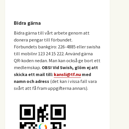
Bidra gärna
Bidra gärna till vårt arbete genom att
donera pengar till förbundet.
Förbundets bankgiro: 226-4885 eller swisha
till mobilnr 123 24 15 222. Använd gärna
QR-koden nedan. Man kan också ge bort ett
medlemskap.
OBS! Vid Swish, glöm ej att
skicka ett mail till:
kansli@tf.nu
med
namn och adress
(det kan i vissa fall vara
svårt att få fram uppgifterna annars).