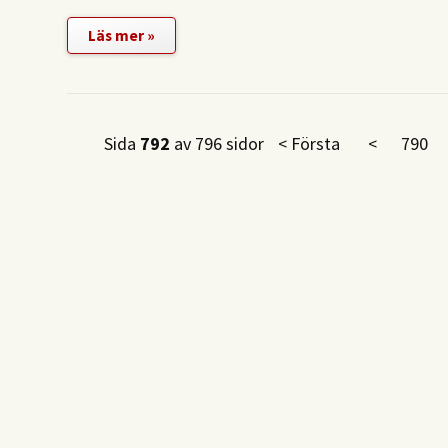
Läs mer »
Sida
792
av 796 sidor
< Första
<
790