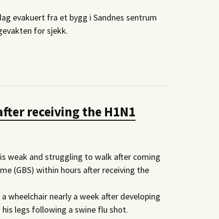
dag evakuert fra et bygg i Sandnes sentrum
egevakten for sjekk.
fter receiving the H1N1
 is weak and struggling to walk after coming
ome (
GBS
) within hours after receiving the
n a wheelchair nearly a week after developing
is legs following a swine flu shot.