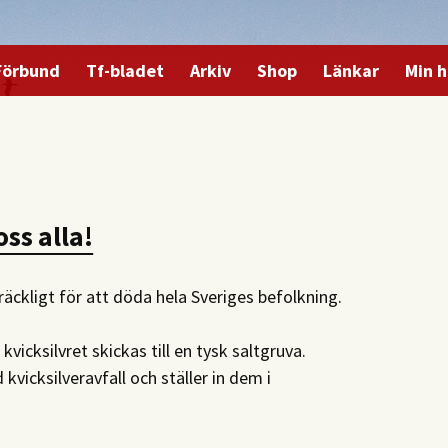
Förbund
Tf-bladet
Arkiv
Shop
Länkar
Min h
oss alla!
lräckligt för att döda hela Sveriges befolkning.
kvicksilvret skickas till en tysk saltgruva.
kvicksilveravfall och ställer in dem i