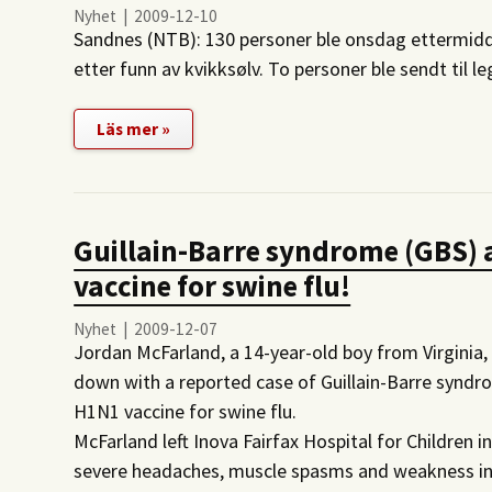
Nyhet | 2009-12-10
Sandnes (
NTB
): 130 personer ble onsdag ettermid
etter funn av kvikksølv. To personer ble sendt til l
Läs mer »
Guillain-Barre syndrome (GBS) a
vaccine for swine flu!
Nyhet | 2009-12-07
Jordan McFarland, a 14-year-old boy from Virginia,
down with a reported case of Guillain-Barre syndr
H1N1 vaccine for swine flu.
McFarland left Inova Fairfax Hospital for Children i
severe headaches, muscle spasms and weakness in h