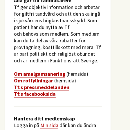
​Alla går till tandläkaren!
Tf ger objektiv information och arbetar
för giftfri tandvård och att den ska ingå
i sjukvårdens högkostnadsskydd. Som
patient har du nytta av Tf
och behövs som medlem. Som medlem
kan du ta del av våra rabatter för
provtagning, kosttillskott med mera. Tf
är partipolitiskt och religiöst obundet
och är medlem i Funktionsrätt Sverige.
O
m amalgamsanering
(hemsida)
Om rotfyllningar
(hemsida)
​Tf:s pressmeddelanden
Tf:s facebooksida
Hantera ditt medlemskap
Logga in på
Min sida
där kan du ändra