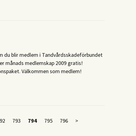
om du blir medlem i Tandvårdsskadeförbundet
ber månads medlemskap 2009 gratis!
mationspaket. Välkommen som medlem!
92
793
794
795
796
>