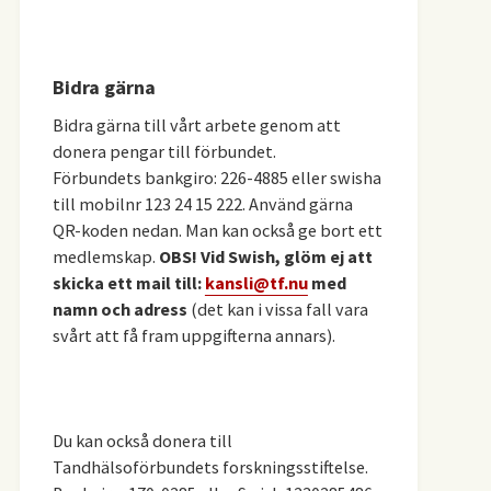
Bidra gärna
Bidra gärna till vårt arbete genom att
donera pengar till förbundet.
Förbundets bankgiro: 226-4885 eller swisha
till mobilnr 123 24 15 222. Använd gärna
QR-koden nedan. Man kan också ge bort ett
medlemskap.
OBS! Vid Swish, glöm ej att
skicka ett mail till:
kansli@tf.nu
med
namn och adress
(det kan i vissa fall vara
svårt att få fram uppgifterna annars).
Du kan också donera till
Tandhälsoförbundets forskningsstiftelse.