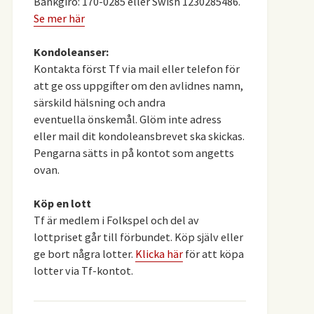
Bankgiro: 170-0285 eller Swish 1230285486.
Se mer här
Kondoleanser:
Kontakta först Tf via mail eller telefon för
att ge oss uppgifter om den avlidnes namn,
särskild hälsning och andra
eventuella önskemål. Glöm inte adress
eller mail dit kondoleansbrevet ska skickas.
Pengarna sätts in på kontot som angetts
ovan.
Köp en lott
Tf är medlem i Folkspel och del av
lottpriset går till förbundet. Köp själv eller
ge bort några lotter.
Klicka här
för att köpa
lotter via Tf-kontot.