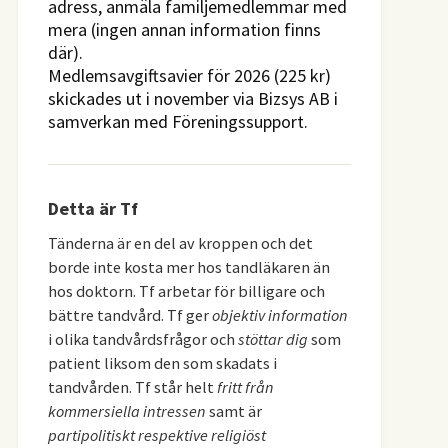
adress, anmäla familjemedlemmar med
mera (ingen annan information finns
där).
Medlemsavgiftsavier för 2026 (225 kr)
skickades ut i november via Bizsys AB i
samverkan med Föreningssupport.
Detta är Tf
Tänderna är en del av kroppen och det
borde inte kosta mer hos tandläkaren än
hos doktorn. Tf arbetar för billigare och
bättre tandvård. Tf ger
objektiv information
i olika tandvårdsfrågor och
stöttar dig
som
patient liksom den som skadats i
tandvården. Tf står helt
fritt från
kommersiella intressen
samt är
partipolitiskt respektive religiöst