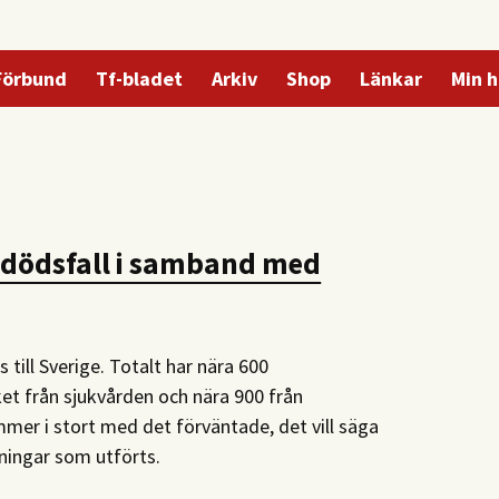
Förbund
Tf-bladet
Arkiv
Shop
Länkar
Min h
 dödsfall i samband med
 till Sverige. Totalt har nära 600
et från sjukvården och nära 900 från
r i stort med det förväntade, det vill säga
ningar som utförts.