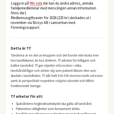
Logga in på
Min sida
där kan du ändra adress, anmäla
familjemedlemmar med mera (ingen annan information
finns där).
Medlemsavgiftsavier för 2026 (225 kr) skickades ut i
november via Bizsys AB i samverkan med
Föreningssupport.
Detta är Tf
Tänderna är en del av kroppen och det borde inte kosta mer
hos tandläkaren än hos doktorn. Tf arbetar för billigare och
bättre tandvård. Tf ger
objektiv information
i olika
tandvårdsfrågor och
stöttar dig
som patient liksom den som
skadats i tandvården. Tf står helt
fritt från kommersiella intressen
samt är
partipolitiskt respektive religiöst obundet
och tillhör
Funktionsrätt Sverige.
Tf arbetar för att:
Sjukvårdens högkostnadsskydd ska gälla all tandvård.
Patientens rättigheter som konsument stärks.
Tandläkaren informerar patienten innan behandling om