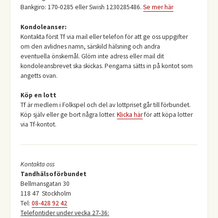
Bankgiro: 170-0285 eller Swish 1230285486.
Se mer här
Kondoleanser:
Kontakta först Tf via mail eller telefon för att ge oss uppgifter
om den avlidnes namn, särskild hälsning och andra
eventuella önskemål. Glöm inte adress eller mail dit
kondoleansbrevet ska skickas. Pengarna sätts in på kontot som
angetts ovan.
Köp en lott
Tf är medlem i Folkspel och del av lottpriset går till förbundet.
Köp själv eller ge bort några lotter.
Klicka här
för att köpa lotter
via Tf-kontot.
Kontakta oss
Tandhälsoförbundet
Bellmansgatan 30
118 47 Stockholm
Tel:
08-428 92 42
Telefontider under vecka 27-36: