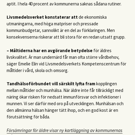
aptit. I hela 40 procent av kommunerna saknas sådana rutiner.
Livsmedelsverket konstaterar att
de ekonomiska
utmaningarna, med höga matpriser och pressade
kommunbudgetar, sannolikt är en del av förklaringen. Men
konsekvenserna riskerar att bli stora för en redan utsatt grupp.
– Måltiderna har en avgörande betydelse
för äldres
livskvalitet. Är man undernärd får man ofta större vårdbehov,
säger Emelie Elin vid Livsmedelsverkets Kompetenscentrum för
måltider i vård, skola och omsorg.
Tandhälsoförbundet vill särskilt lyfta fram
kopplingen
mellan måltider och munhälsa. När äldre inte får tillräckligt med
näring ökar risken för nedsatt immunförsvar och infektioner i
munnen. Vi ser därför med oro på utvecklingen. Munhälsan och
den allmänna hälsan hänger tätt ihop, och en god kost är en
förutsättning för båda.
Försämringar för äldre visar ny kartläggning av kommunernas