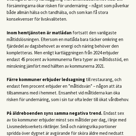
försämringarna ökar risken för undernäring – något som påverkar
både allmän hälsa och tandhälsa, och som kan få stora
konsekvenser för livskvaliteten.
Inom hemtjänsten är matlådan
fortsatt den vanligaste
måltidslösningen. Eftersom en matlåda bara täcker omkring en
fjärdedel av dagsbehovet av energi och näring behöver den
kompletteras. Men enligt kartläggningen från 2024 erbjuder
endast 45 procent av kommunerna flera typer av måltidsstöd, en
minskning jämfört med hälften av kommunerna 2021.
Färre kommuner erbjuder ledsagning
till restaurang, och
endast fem procent erbjuder en ”måltidsvän” – någon att äta
tillsammans med i hemmet. Ensamhet vid måltiderna kan öka
risken för undernäring, som i sin tur ofta leder till ökat vårdbehov.
På äldreboenden syns samma negativa trend.
Endast sex
av tio kommuner erbjuder minst sex måltider per dag, i linje med
Livsmedelsverkets riktlinjer. Små och näringsrika portioner
spridda över dygnet är avgörande för sköra äldre med nedsatt