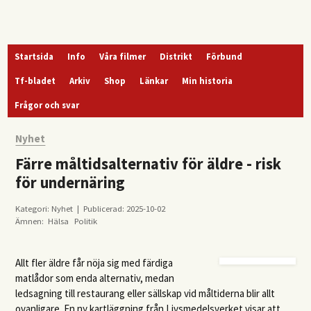
Startsida
Info
Våra filmer
Distrikt
Förbund
Tf-bladet
Arkiv
Shop
Länkar
Min historia
Frågor och svar
Nyhet
Färre måltidsalternativ för äldre - risk
för undernäring
Kategori: Nyhet | Publicerad: 2025-10-02
Ämnen:
Hälsa
Politik
Allt fler äldre får nöja sig med färdiga
matlådor som enda alternativ, medan
ledsagning till restaurang eller sällskap vid måltiderna blir allt
ovanligare. En ny kartläggning från Livsmedelsverket visar att