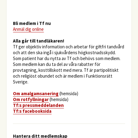
Bli medlem i Tf nu
Anmäl dig online
​Alla går till tandläkaren!
Tf ger objektiv information och arbetar för giftfri tandvård
och att den ska ingå i sjukvårdens högkostnadsskydd.
Som patient har du nytta av Tf och behövs som medlem.
Som medlem kan du ta del av våra rabatter för
provtagning, kosttillskott med mera. Tf är partipolitiskt
och religiöst obundet och är medlem i Funktionsrätt
Sverige.
O
m amalgamsanering
(hemsida)
Om rotfyllningar
(hemsida)
​Tf:s pressmeddelanden
Tf:s facebooksida
Hantera ditt medlemskap