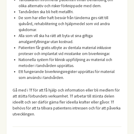
olika alternativ och risker förknippade med dem.
Tandvården ska bli helt metallfri.
De som har eller haft besvär från tänderna ges rätt till
sjukvård, rehabilitering och hjälpmedel som vid andra
sjukdomar.
Alla som vill ska ha rätt att byta ut sina giftiga
amalgamfyllningar utan kostnad.
Patienten får gratis utbyte av dentala material inklusive
proteser och implantat vid misstanke om biverkningar.
Nationella system för klinisk uppföljning av material och
metoder i tandvården upprättas.
Ett fungerande biverkningsregister upprättas för material
som används i tandvården.
Gå med i Tf för att få hjälp och information eller bli medlem för
att stötta förbundets verksamhet. Tf arbetar till största delen
ideellt och ser därför gärna fler ideella krafter eller gåvor. Tf
behövs för att ta tillvara patientens intressen och för att påverka
utvecklingen.