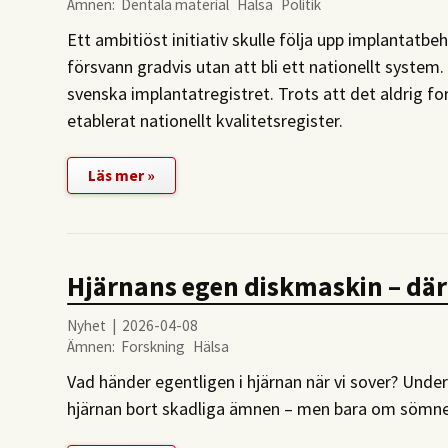
Ämnen:
Dentala material
Hälsa
Politik
Ett ambitiöst initiativ skulle följa upp implantatb
försvann gradvis utan att bli ett nationellt system.
svenska implantatregistret. Trots att det aldrig form
etablerat nationellt kvalitetsregister.
Läs mer »
Hjärnans egen diskmaskin – där
Nyhet | 2026-04-08
Ämnen:
Forskning
Hälsa
Vad händer egentligen i hjärnan när vi sover? Unde
hjärnan bort skadliga ämnen – men bara om sömnen