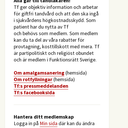
​Alla går till tandläkaren!
Tf ger objektiv information och arbetar
för giftfri tandvård och att den ska ingå
i sjukvårdens högkostnadsskydd. Som
patient har du nytta av Tf
och behövs som medlem. Som medlem
kan du ta del av våra rabatter för
provtagning, kosttillskott med mera. Tf
är partipolitiskt och religiöst obundet
och är medlem i Funktionsrätt Sverige.
O
m amalgamsanering
(hemsida)
Om rotfyllningar
(hemsida)
​Tf:s pressmeddelanden
Tf:s facebooksida
Hantera ditt medlemskap
Logga in på
Min sida
där kan du ändra