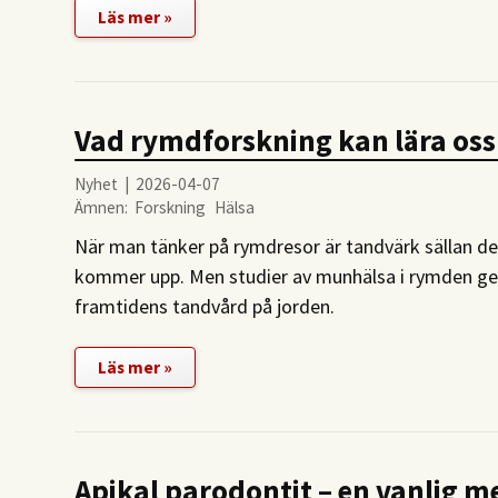
Läs mer »
Vad rymdforskning kan lära os
Nyhet | 2026-04-07
Ämnen:
Forskning
Hälsa
När man tänker på rymdresor är tandvärk sällan d
kommer upp. Men studier av munhälsa i rymden ger 
framtidens tandvård på jorden.
Läs mer »
Apikal parodontit – en vanlig m