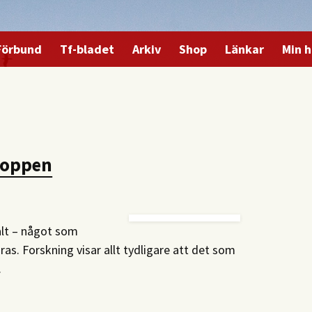
Förbund
Tf-bladet
Arkiv
Shop
Länkar
Min h
roppen
alt – något som
as. Forskning visar allt tydligare att det som
.