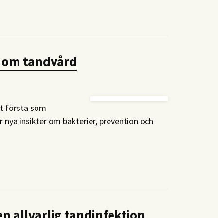
s om tandvård
et första som
nya insikter om bakterier, prevention och
en allvarlig tandinfektion