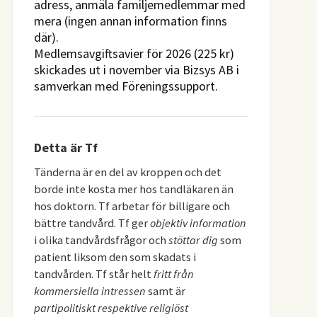
adress, anmäla familjemedlemmar med
mera (ingen annan information finns
där).
Medlemsavgiftsavier för 2026 (225 kr)
skickades ut i november via Bizsys AB i
samverkan med Föreningssupport.
Detta är Tf
Tänderna är en del av kroppen och det
borde inte kosta mer hos tandläkaren än
hos doktorn. Tf arbetar för billigare och
bättre tandvård. Tf ger
objektiv information
i olika tandvårdsfrågor och
stöttar dig
som
patient liksom den som skadats i
tandvården. Tf står helt
fritt från
kommersiella intressen
samt är
partipolitiskt respektive religiöst