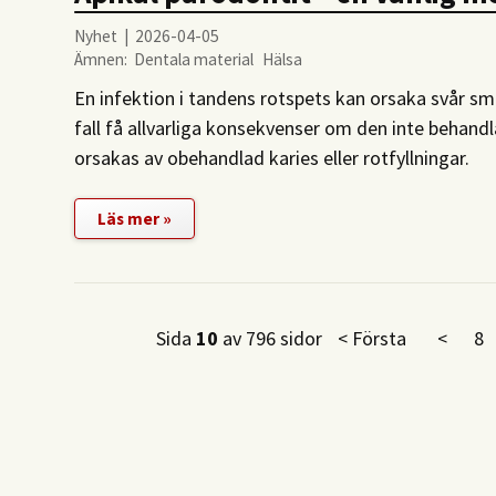
Nyhet | 2026-04-05
Ämnen:
Dentala material
Hälsa
En infektion i tandens rotspets kan orsaka svår smä
fall få allvarliga konsekvenser om den inte behandl
orsakas av obehandlad karies eller rotfyllningar.
Läs mer »
Sida
10
av 796 sidor
< Första
<
8