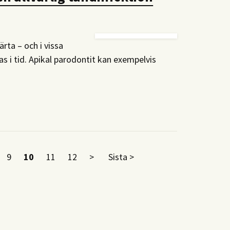
rta – och i vissa
as i tid. Apikal parodontit kan exempelvis
9
10
11
12
>
Sista >