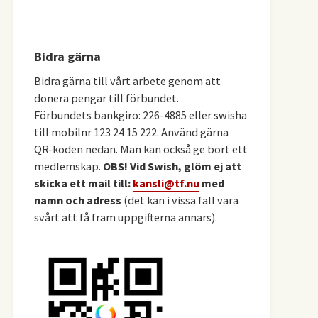
Bidra gärna
Bidra gärna till vårt arbete genom att
donera pengar till förbundet.
Förbundets bankgiro: 226-4885 eller swisha
till mobilnr 123 24 15 222. Använd gärna
QR-koden nedan. Man kan också ge bort ett
medlemskap.
OBS! Vid Swish, glöm ej att
skicka ett mail till:
kansli@tf.nu
med
namn och adress
(det kan i vissa fall vara
svårt att få fram uppgifterna annars).