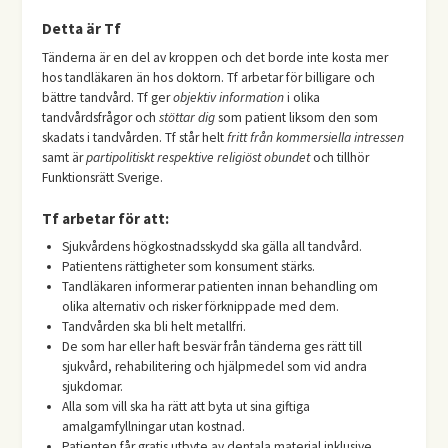
Detta är Tf
Tänderna är en del av kroppen och det borde inte kosta mer
hos tandläkaren än hos doktorn. Tf arbetar för billigare och
bättre tandvård. Tf ger
objektiv information
i olika
tandvårdsfrågor och
stöttar dig
som patient liksom den som
skadats i tandvården. Tf står helt
fritt från kommersiella intressen
samt är
partipolitiskt respektive religiöst obundet
och tillhör
Funktionsrätt Sverige.
Tf arbetar för att:
Sjukvårdens högkostnadsskydd ska gälla all tandvård.
Patientens rättigheter som konsument stärks.
Tandläkaren informerar patienten innan behandling om
olika alternativ och risker förknippade med dem.
Tandvården ska bli helt metallfri.
De som har eller haft besvär från tänderna ges rätt till
sjukvård, rehabilitering och hjälpmedel som vid andra
sjukdomar.
Alla som vill ska ha rätt att byta ut sina giftiga
amalgamfyllningar utan kostnad.
Patienten får gratis utbyte av dentala material inklusive