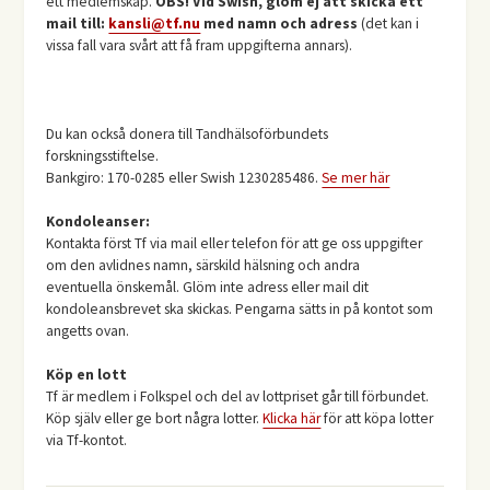
ett medlemskap.
OBS! Vid Swish, glöm ej att skicka ett
mail till:
kansli@tf.nu
med namn och adress
(det kan i
vissa fall vara svårt att få fram uppgifterna annars).
Du kan också donera till Tandhälsoförbundets
forskningsstiftelse.
Bankgiro: 170-0285 eller Swish 1230285486.
Se mer här
Kondoleanser:
Kontakta först Tf via mail eller telefon för att ge oss uppgifter
om den avlidnes namn, särskild hälsning och andra
eventuella önskemål. Glöm inte adress eller mail dit
kondoleansbrevet ska skickas. Pengarna sätts in på kontot som
angetts ovan.
Köp en lott
Tf är medlem i Folkspel och del av lottpriset går till förbundet.
Köp själv eller ge bort några lotter.
Klicka här
för att köpa lotter
via Tf-kontot.