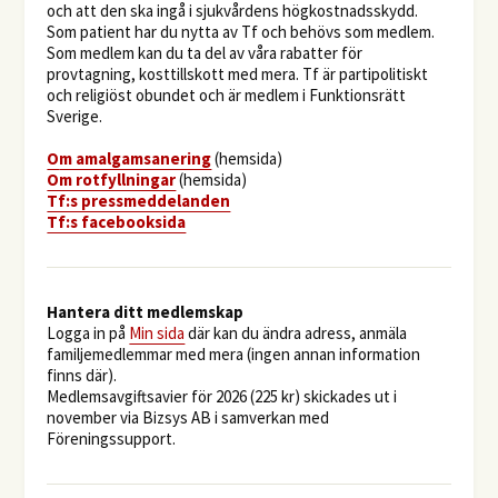
och att den ska ingå i sjukvårdens högkostnadsskydd.
Som patient har du nytta av Tf och behövs som medlem.
Som medlem kan du ta del av våra rabatter för
provtagning, kosttillskott med mera. Tf är partipolitiskt
och religiöst obundet och är medlem i Funktionsrätt
Sverige.
O
m amalgamsanering
(hemsida)
Om rotfyllningar
(hemsida)
​Tf:s pressmeddelanden
Tf:s facebooksida
Hantera ditt medlemskap
Logga in på
Min sida
där kan du ändra adress, anmäla
familjemedlemmar med mera (ingen annan information
finns där).
Medlemsavgiftsavier för 2026 (225 kr) skickades ut i
november via Bizsys AB i samverkan med
Föreningssupport.