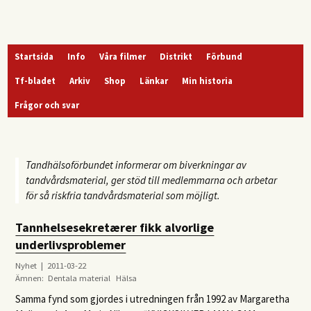
Startsida
Info
Våra filmer
Distrikt
Förbund
Tf-bladet
Arkiv
Shop
Länkar
Min historia
Frågor och svar
Tandhälsoförbundet informerar om biverkningar av
tandvårdsmaterial, ger stöd till medlemmarna och arbetar
för så riskfria tandvårdsmaterial som möjligt.
Tannhelsesekretærer fikk alvorlige
underlivsproblemer
Nyhet | 2011-03-22
Ämnen:
Dentala material
Hälsa
Samma fynd som gjordes i utredningen från 1992 av Margaretha