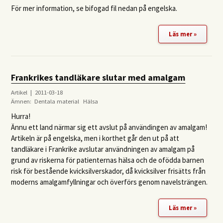
För mer information, se bifogad fil nedan på engelska.
Läs mer »
Frankrikes tandläkare slutar med amalgam
Artikel | 2011-03-18
Ämnen:
Dentala material
Hälsa
Hurra!
Ännu ett land närmar sig ett avslut på användingen av amalgam!
Artikeln är på engelska, men i korthet går den ut på att
tandläkare i Frankrike avslutar användningen av amalgam på
grund av riskerna för patienternas hälsa och de ofödda barnen
risk för bestående kvicksilverskador, då kvicksilver frisätts från
moderns amalgamfyllningar och överförs genom navelsträngen.
Läs mer »