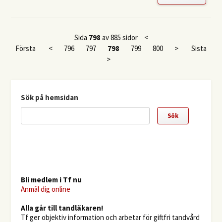
Sida
798
av 885 sidor
<
Första
<
796
797
798
799
800
>
Sista
>
Sök på hemsidan
Bli medlem i Tf nu
Anmäl dig online
​Alla går till tandläkaren!
Tf ger objektiv information och arbetar för giftfri tandvård