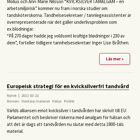
Molius och Ann-Marie Nilsson “
KVICKSILVER
I
AMALGAM
– en
arbetsmiljörisk” kommer nu fram i norska studier om
tandsköterskorna. Tandhelsesekretaer / tannlegeassistenter är
överrepresenterade när det gäller underlivsproblem som
ex.blödningar.
“På 270 dager hadde jeg voldsomt kraftige blødninger i 230 av
dem”, forteller tidligere tannhelsesekretær Inger Lise Bråthen.
Läs mer »
Europeisk strategi för en kvicksilverfri tandvård
Nyhet | 2011-03-21
Ämnen:
Dentala material
Hälsa
Politik
Världs alliansen emot kvicksilver i tandvården har skrivit till EU
Parlamentet och beskriver riskerna med amalgam för hälsan och
att det är dags att tandvården nu slutar med detta 1800-tals
material.