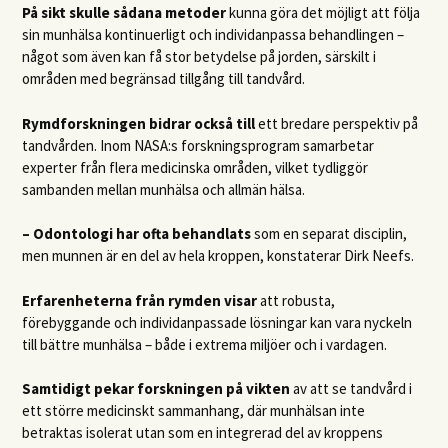
På sikt skulle sådana metoder
kunna göra det möjligt att följa
sin munhälsa kontinuerligt och individanpassa behandlingen –
något som även kan få stor betydelse på jorden, särskilt i
områden med begränsad tillgång till tandvård.
Rymdforskningen bidrar också till
ett bredare perspektiv på
tandvården. Inom NASA:s forskningsprogram samarbetar
experter från flera medicinska områden, vilket tydliggör
sambanden mellan munhälsa och allmän hälsa.
– Odontologi har ofta behandlats
som en separat disciplin,
men munnen är en del av hela kroppen, konstaterar Dirk Neefs.
Erfarenheterna från rymden visar
att robusta,
förebyggande och individanpassade lösningar kan vara nyckeln
till bättre munhälsa – både i extrema miljöer och i vardagen.
Samtidigt pekar forskningen på vikten
av att se tandvård i
ett större medicinskt sammanhang, där munhälsan inte
betraktas isolerat utan som en integrerad del av kroppens