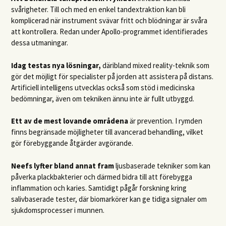
svårigheter. Till och med en enkel tandextraktion kan bli
komplicerad när instrument svävar fritt och blödningar är svåra
att kontrollera. Redan under Apollo-programmet identifierades
dessa utmaningar.
Idag testas nya lösningar,
däribland mixed reality-teknik som
gör det möjligt för specialister på jorden att assistera på distans.
Artificiell intelligens utvecklas också som stöd i medicinska
bedömningar, även om tekniken ännu inte är fullt utbyggd.
Ett av de mest lovande områdena
är prevention. I rymden
finns begränsade möjligheter till avancerad behandling, vilket
gör förebyggande åtgärder avgörande.
Neefs lyfter bland annat fram
ljusbaserade tekniker som kan
påverka plackbakterier och därmed bidra till att förebygga
inflammation och karies. Samtidigt pågår forskning kring
salivbaserade tester, där biomarkörer kan ge tidiga signaler om
sjukdomsprocesser i munnen.