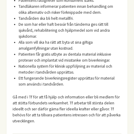
Patientens rättigheter som konsument stärks.
Tandläkaren informerar patienten innan behandling om
olika alternativ och risker förknippade med dem.
Tandvården ska bli helt metallfri.
De som har eller haft besvär från tänderna ges rätt till
sjukvård, rehabilitering och hjälpmedel som vid andra
sjukdomar.
Alla som vill ska ha rätt att byta ut sina giftiga
amalgamfyllningar utan kostnad.
Patienten får gratis utbyte av dentala material inklusive
proteser och implantat vid misstanke om biverkningar.
Nationella system för klinisk uppföljning av material och
metoder i tandvården upprättas.
Ett fungerande biverkningsregister upprättas för material
som används i tandvården.
Gå med i Tf för att få hjälp och information eller bli medlem för
att stötta förbundets verksamhet. Tf arbetar till största delen
ideellt och ser därför gärna fler ideella krafter eller gåvor. Tf
behövs för att ta tillvara patientens intressen och för att påverka
utvecklingen.