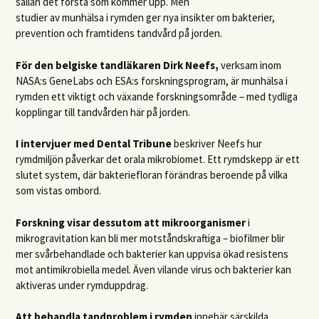
sällan det första som kommer upp. Men
studier av munhälsa i rymden ger nya insikter om bakterier,
prevention och framtidens tandvård på jorden.
För den belgiske tandläkaren Dirk Neefs,
verksam inom
NASA:s GeneLabs och ESA:s forskningsprogram, är munhälsa i
rymden ett viktigt och växande forskningsområde – med tydliga
kopplingar till tandvården här på jorden.
I intervjuer med Dental Tribune
beskriver Neefs hur
rymdmiljön påverkar det orala mikrobiomet. Ett rymdskepp är ett
slutet system, där bakteriefloran förändras beroende på vilka
som vistas ombord.
Forskning visar dessutom att mikroorganismer
i
mikrogravitation kan bli mer motståndskraftiga – biofilmer blir
mer svårbehandlade och bakterier kan uppvisa ökad resistens
mot antimikrobiella medel. Även vilande virus och bakterier kan
aktiveras under rymduppdrag.
Att behandla tandproblem i rymden
innebär särskilda