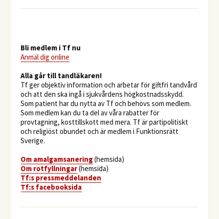
Bli medlem i Tf nu
Anmäl dig online
​Alla går till tandläkaren!
Tf ger objektiv information och arbetar för giftfri tandvård
och att den ska ingå i sjukvårdens högkostnadsskydd.
Som patient har du nytta av Tf och behövs som medlem.
Som medlem kan du ta del av våra rabatter för
provtagning, kosttillskott med mera. Tf är partipolitiskt
och religiöst obundet och är medlem i Funktionsrätt
Sverige.
O
m amalgamsanering
(hemsida)
Om rotfyllningar
(hemsida)
​Tf:s pressmeddelanden
Tf:s facebooksida