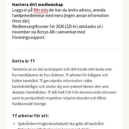
Hantera ditt medlemskap
Logga in på
Min sida
där kan du ändra adress, anmäla
familjemedlemmar med mera (ingen annan information
finns där).
Medlemsavgiftsavier för 2026 (225 kr) skickades ut i
november via Bizsys AB i samverkan med
Föreningssupport.
Detta är Tf
Tänderna är en del av kroppen och det borde inte kosta mer
hos tandläkaren än hos doktorn. Tf arbetar för billigare och
bättre tandvård. Tf ger
objektiv information
i olika
tandvårdsfrågor och
stöttar dig
som patient liksom den som
skadats i tandvården. Tf står helt
fritt från kommersiella intressen
samt är
partipolitiskt respektive religiöst obundet
och tillhör
Funktionsrätt Sverige.
Tf arbetar för att:
Sjukvårdens högkostnadsskydd ska gälla all tandvård.