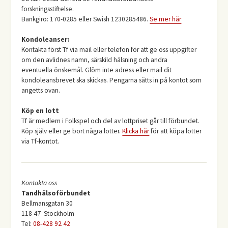
forskningsstiftelse.
Bankgiro: 170-0285 eller Swish 1230285486.
Se mer här
Kondoleanser:
Kontakta först Tf via mail eller telefon för att ge oss uppgifter
om den avlidnes namn, särskild hälsning och andra
eventuella önskemål. Glöm inte adress eller mail dit
kondoleansbrevet ska skickas. Pengarna sätts in på kontot som
angetts ovan.
Köp en lott
Tf är medlem i Folkspel och del av lottpriset går till förbundet.
Köp själv eller ge bort några lotter.
Klicka här
för att köpa lotter
via Tf-kontot.
Kontakta oss
Tandhälsoförbundet
Bellmansgatan 30
118 47 Stockholm
Tel:
08-428 92 42