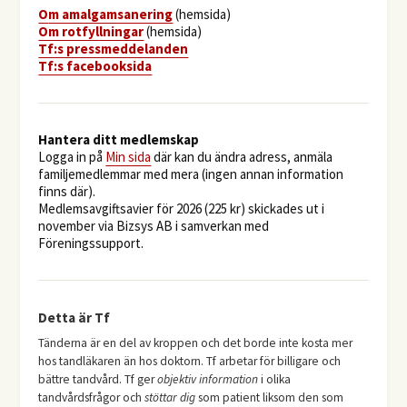
O
m amalgamsanering
(hemsida)
Om rotfyllningar
(hemsida)
​Tf:s pressmeddelanden
Tf:s facebooksida
Hantera ditt medlemskap
Logga in på
Min sida
där kan du ändra adress, anmäla
familjemedlemmar med mera (ingen annan information
finns där).
Medlemsavgiftsavier för 2026 (225 kr) skickades ut i
november via Bizsys AB i samverkan med
Föreningssupport.
Detta är Tf
Tänderna är en del av kroppen och det borde inte kosta mer
hos tandläkaren än hos doktorn. Tf arbetar för billigare och
bättre tandvård. Tf ger
objektiv information
i olika
tandvårdsfrågor och
stöttar dig
som patient liksom den som