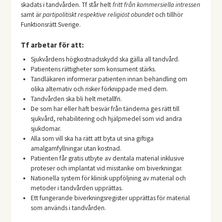
skadats i tandvården. Tf står helt
fritt från kommersiella intressen
samt är
partipolitiskt respektive religiöst obundet
och tillhör
Funktionsrätt Sverige.
Tf arbetar för att:
Sjukvårdens högkostnadsskydd ska gälla all tandvård.
Patientens rättigheter som konsument stärks.
Tandläkaren informerar patienten innan behandling om
olika alternativ och risker förknippade med dem.
Tandvården ska bli helt metallfri.
De som har eller haft besvär från tänderna ges rätt till
sjukvård, rehabilitering och hjälpmedel som vid andra
sjukdomar.
Alla som vill ska ha rätt att byta ut sina giftiga
amalgamfyllningar utan kostnad.
Patienten får gratis utbyte av dentala material inklusive
proteser och implantat vid misstanke om biverkningar.
Nationella system för klinisk uppföljning av material och
metoder i tandvården upprättas.
Ett fungerande biverkningsregister upprättas för material
som används i tandvården.