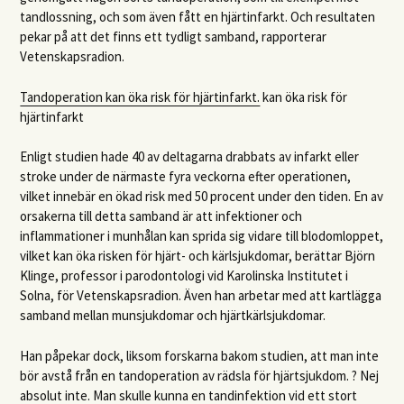
tandlossning, och som även fått en hjärtinfarkt. Och resultaten
pekar på att det finns ett tydligt samband, rapporterar
Vetenskapsradion.
Tandoperation kan öka risk för hjärtinfarkt.
kan öka risk för
hjärtinfarkt
Enligt studien hade 40 av deltagarna drabbats av infarkt eller
stroke under de närmaste fyra veckorna efter operationen,
vilket innebär en ökad risk med 50 procent under den tiden. En av
orsakerna till detta samband är att infektioner och
inflammationer i munhålan kan sprida sig vidare till blodomloppet,
vilket kan öka risken för hjärt- och kärlsjukdomar, berättar Björn
Klinge, professor i parodontologi vid Karolinska Institutet i
Solna, för Vetenskapsradion. Även han arbetar med att kartlägga
samband mellan munsjukdomar och hjärtkärlsjukdomar.
Han påpekar dock, liksom forskarna bakom studien, att man inte
bör avstå från en tandoperation av rädsla för hjärtsjukdom. ? Nej
absolut inte. Man skulle kunna en tandinfektion vid ett stort