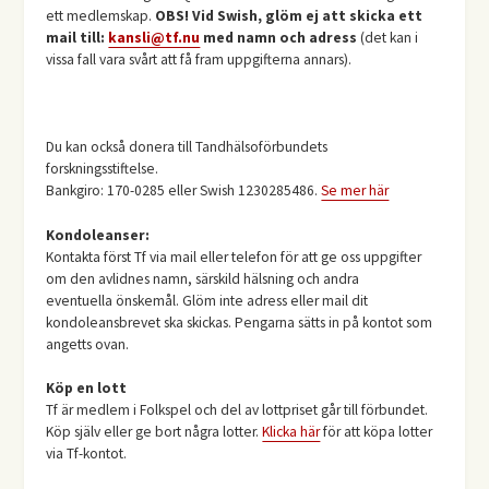
ett medlemskap.
OBS! Vid Swish, glöm ej att skicka ett
mail till:
kansli@tf.nu
med namn och adress
(det kan i
vissa fall vara svårt att få fram uppgifterna annars).
Du kan också donera till Tandhälsoförbundets
forskningsstiftelse.
Bankgiro: 170-0285 eller Swish 1230285486.
Se mer här
Kondoleanser:
Kontakta först Tf via mail eller telefon för att ge oss uppgifter
om den avlidnes namn, särskild hälsning och andra
eventuella önskemål. Glöm inte adress eller mail dit
kondoleansbrevet ska skickas. Pengarna sätts in på kontot som
angetts ovan.
Köp en lott
Tf är medlem i Folkspel och del av lottpriset går till förbundet.
Köp själv eller ge bort några lotter.
Klicka här
för att köpa lotter
via Tf-kontot.