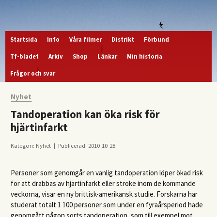
Startsida
Info
Våra filmer
Distrikt
Förbund
Tf-bladet
Arkiv
Shop
Länkar
Min historia
Frågor och svar
Nyhet
Tandoperation kan öka risk för
hjärtinfarkt
Kategori: Nyhet | Publicerad: 2010-10-28
Personer som genomgår en vanlig tandoperation löper ökad risk
för att drabbas av hjärtinfarkt eller stroke inom de kommande
veckorna, visar en ny brittisk-amerikansk studie. Forskarna har
studerat totalt 1 100 personer som under en fyraårsperiod hade
genomgått någon sorts tandoperation, som till exempel mot