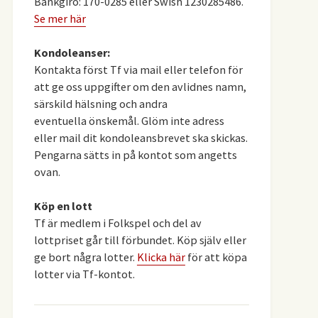
Bankgiro: 170-0285 eller Swish 1230285486.
Se mer här
Kondoleanser:
Kontakta först Tf via mail eller telefon för
att ge oss uppgifter om den avlidnes namn,
särskild hälsning och andra
eventuella önskemål. Glöm inte adress
eller mail dit kondoleansbrevet ska skickas.
Pengarna sätts in på kontot som angetts
ovan.
Köp en lott
Tf är medlem i Folkspel och del av
lottpriset går till förbundet. Köp själv eller
ge bort några lotter.
Klicka här
för att köpa
lotter via Tf-kontot.