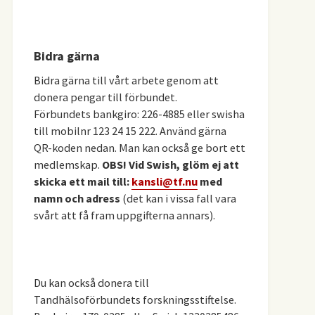
Bidra gärna
Bidra gärna till vårt arbete genom att
donera pengar till förbundet.
Förbundets bankgiro: 226-4885 eller swisha
till mobilnr 123 24 15 222. Använd gärna
QR-koden nedan. Man kan också ge bort ett
medlemskap.
OBS! Vid Swish, glöm ej att
skicka ett mail till:
kansli@tf.nu
med
namn och adress
(det kan i vissa fall vara
svårt att få fram uppgifterna annars).
Du kan också donera till
Tandhälsoförbundets forskningsstiftelse.