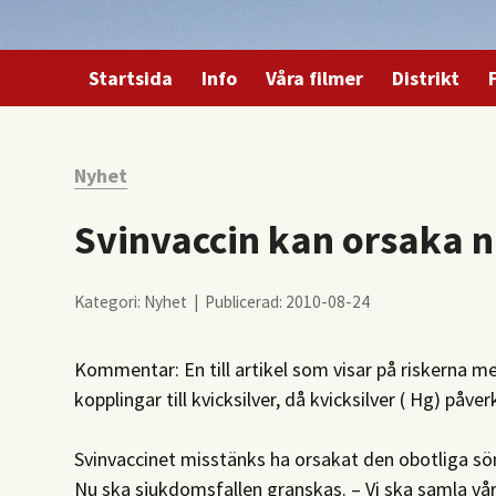
Startsida
Info
Våra filmer
Distrikt
Nyhet
Svinvaccin kan orsaka n
Kategori: Nyhet | Publicerad: 2010-08-24
Kommentar: En till artikel som visar på riskerna me
kopplingar till kvicksilver, då kvicksilver ( Hg) påv
Svinvaccinet misstänks ha orsakat den obotliga s
Nu ska sjukdomsfallen granskas. – Vi ska samla vå