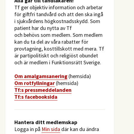
​Alla går till tandläkaren!
Tf ger objektiv information och arbetar
för giftfri tandvård och att den ska ingå
i sjukvårdens högkostnadsskydd. Som
patient har du nytta av Tf
och behövs som medlem. Som medlem
kan du ta del av våra rabatter för
provtagning, kosttillskott med mera. Tf
är partipolitiskt och religiöst obundet
och är medlem i Funktionsrätt Sverige.
O
m amalgamsanering
(hemsida)
Om rotfyllningar
(hemsida)
​Tf:s pressmeddelanden
Tf:s facebooksida
Hantera ditt medlemskap
Logga in på
Min sida
där kan du ändra