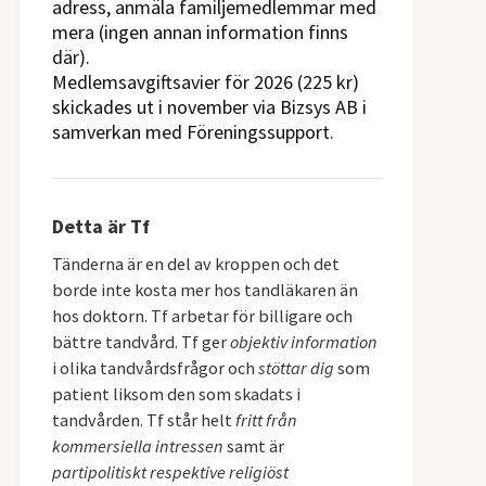
adress, anmäla familjemedlemmar med
mera (ingen annan information finns
där).
Medlemsavgiftsavier för 2026 (225 kr)
skickades ut i november via Bizsys AB i
samverkan med Föreningssupport.
Detta är Tf
Tänderna är en del av kroppen och det
borde inte kosta mer hos tandläkaren än
hos doktorn. Tf arbetar för billigare och
bättre tandvård. Tf ger
objektiv information
i olika tandvårdsfrågor och
stöttar dig
som
patient liksom den som skadats i
tandvården. Tf står helt
fritt från
kommersiella intressen
samt är
partipolitiskt respektive religiöst