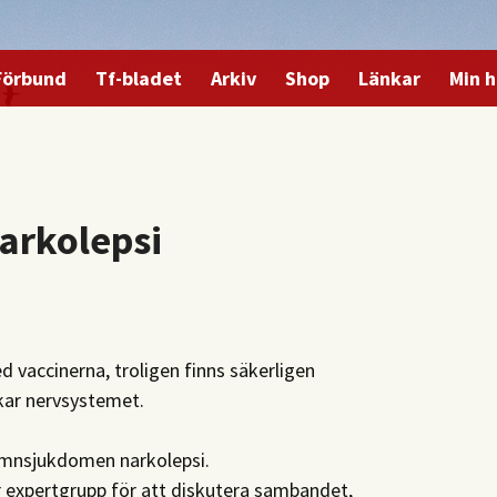
Förbund
Tf-bladet
Arkiv
Shop
Länkar
Min h
arkolepsi
d vaccinerna, troligen finns säkerligen
erkar nervsystemet.
ömnsjukdomen narkolepsi.
r expertgrupp för att diskutera sambandet,