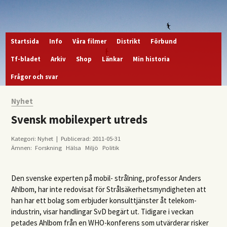
Startsida
Info
Våra filmer
Distrikt
Förbund
Tf-bladet
Arkiv
Shop
Länkar
Min historia
Frågor och svar
Nyhet
Svensk mobilexpert utreds
Kategori: Nyhet | Publicerad: 2011-05-31
Ämnen:
Forskning
Hälsa
Miljö
Politik
Den svenske experten på ­mobil- strålning, professor ­Anders
Ahlbom, har inte redovisat för Strålsäkerhetsmyndigheten att
han har ett bolag som erbjuder konsulttjänster åt telekom-
industrin, visar handlingar SvD begärt ut. Tidigare i veckan
petades ­Ahlbom från en WHO-konferens som utvärderar risker