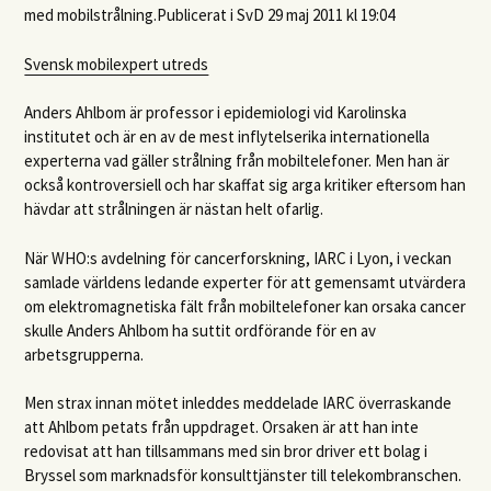
med mobilstrålning.Publicerat i SvD 29 maj 2011 kl 19:04
Svensk mobilexpert utreds
Anders Ahlbom är professor i epidemiologi vid Karolinska
institutet och är en av de mest inflytelserika internationella
experterna vad gäller strålning från mobiltelefoner. Men han är
också kontroversiell och har skaffat sig arga kritiker eftersom han
hävdar att strålningen är nästan helt ofarlig.
När WHO:s avdelning för cancerforskning,
IARC
i Lyon, i veckan
samlade världens ledande experter för att gemensamt utvärdera
om elektromagnetiska fält från mobiltelefoner kan orsaka cancer
skulle Anders Ahlbom ha suttit ordförande för en av
arbetsgrupperna.
Men strax innan mötet inleddes meddelade
IARC
överraskande
att Ahlbom petats från uppdraget. Orsaken är att han inte
redovisat att han tillsammans med sin bror driver ett bolag i
Bryssel som marknadsför konsulttjänster till telekombranschen.