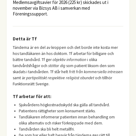
Medlemsavgiftsavier för 2026 (225 kr) skickades ut i
november via Bizsys AB i samverkan med
Föreningssupport.
Detta är Tf
Tänderna är en del av kroppen och det borde inte kosta mer
hos tandläkaren än hos doktorn. Tf arbetar för billigare och
bättre tandvård. Tf ger
objektiv information
i olika
tandvårdsfrågor och
stöttar dig
som patient liksom den som
skadats i tandvården. Tf står helt
fritt från kommersiella intressen
samt är
partipolitiskt respektive religiöst obundet
och tillhör
Funktionsrätt Sverige.
Tf arbetar för att:
Sjukvårdens högkostnadsskydd ska gälla all tandvård.
Patientens rättigheter som konsument stärks.
Tandläkaren informerar patienten innan behandling om
olika alternativ och risker förknippade med dem.
Tandvården ska bli helt metallfri.
De som har eller haft besvär från tänderna ges rätt till