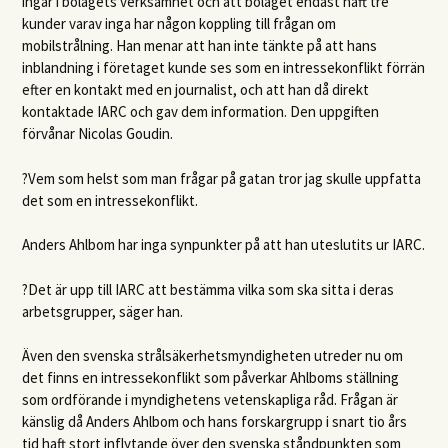
ingår i bolagets verksamhet och att bolaget endast haft tre
kunder varav inga har någon koppling till frågan om
mobilstrålning. Han menar att han inte tänkte på att hans
inblandning i företaget kunde ses som en intressekonflikt förrän
efter en kontakt med en journalist, och att han då direkt
kontaktade
IARC
och gav dem information. Den uppgiften
förvånar Nicolas Goudin.
?Vem som helst som man frågar på gatan tror jag skulle uppfatta
det som en intressekonflikt.
Anders Ahlbom har inga synpunkter på att han uteslutits ur
IARC
.
?Det är upp till
IARC
att bestämma vilka som ska sitta i deras
arbetsgrupper, säger han.
Även den svenska strålsäkerhetsmyndigheten utreder nu om
det finns en intressekonflikt som påverkar Ahlboms ställning
som ordförande i myndighetens vetenskapliga råd. Frågan är
känslig då Anders Ahlbom och hans forskargrupp i snart tio års
tid haft stort inflytande över den svenska ståndpunkten som