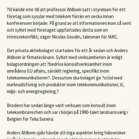
?Vi kände inte till att professor Ahlbom satt i styrelsen för ett
företag som sysslar med telekom förrän en vecka innan
konferensen började. På grund av att informationen kom så sent
och syftet med företaget uppfattades detta som en
intressekonflikt, säger Nicolas Goudin, talesman för
IARC
.
Det privata aktiebolaget startades för ett år sedan och Anders
Ahlbom är firmatecknare. Syftet med verksamheten är enligt
bolagsordningen att ?bedriva konsultverksamhet inom
områdena EU affairs, särskilt reglering, specifikt inom
telekommunikationer?. Dessutom ska bolaget ge ?stöd med
marknadsföring och produkter inom telekommunikationer, it,
miljö- och energireglering.?
Brodern har sedan länge varit verksam som konsult inom
telekombranschen och var i början på 1990-talet landsansvarig i
Belgien för Telia Sonera.
Anders Ahlbom själv hävdar att inga aspekter kring hälsorisker