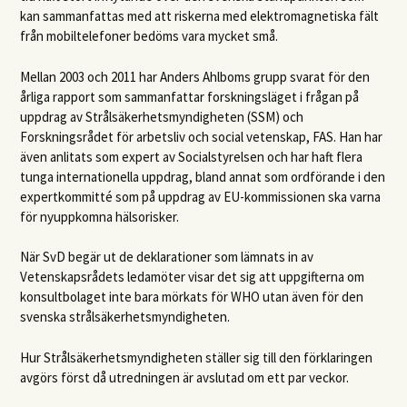
kan sammanfattas med att riskerna med elektromagnetiska fält
från mobiltelefoner bedöms vara mycket små.
Mellan 2003 och 2011 har Anders Ahlboms grupp svarat för den
årliga rapport som sammanfattar forskningsläget i frågan på
uppdrag av Strålsäkerhetsmyndigheten (
SSM
) och
Forskningsrådet för arbetsliv och social vetenskap,
FAS
. Han har
även anlitats som expert av Socialstyrelsen och har haft flera
tunga internationella uppdrag, bland annat som ordförande i den
expertkommitté som på uppdrag av EU-kommissionen ska varna
för nyuppkomna hälsorisker.
När SvD begär ut de deklarationer som lämnats in av
Vetenskapsrådets ledamöter visar det sig att uppgifterna om
konsultbolaget inte bara mörkats för
WHO
utan även för den
svenska strålsäkerhetsmyndigheten.
Hur Strålsäkerhetsmyndigheten ställer sig till den förklaringen
avgörs först då utredningen är avslutad om ett par veckor.