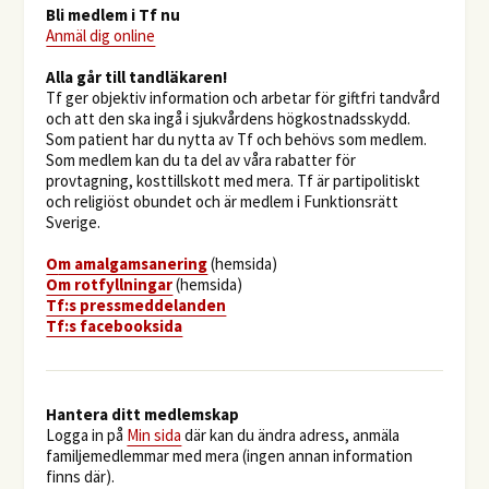
Bli medlem i Tf nu
Anmäl dig online
​Alla går till tandläkaren!
Tf ger objektiv information och arbetar för giftfri tandvård
och att den ska ingå i sjukvårdens högkostnadsskydd.
Som patient har du nytta av Tf och behövs som medlem.
Som medlem kan du ta del av våra rabatter för
provtagning, kosttillskott med mera. Tf är partipolitiskt
och religiöst obundet och är medlem i Funktionsrätt
Sverige.
O
m amalgamsanering
(hemsida)
Om rotfyllningar
(hemsida)
​Tf:s pressmeddelanden
Tf:s facebooksida
Hantera ditt medlemskap
Logga in på
Min sida
där kan du ändra adress, anmäla
familjemedlemmar med mera (ingen annan information
finns där).