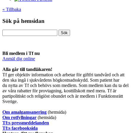
« Tillbaka
Sök på hemsidan
Bli medlem i Tf nu
Anmäl dig online
​Alla går till tandläkaren!
Tf ger objektiv information och arbetar för giftfri tandvård och att
den ska ingå i sjukvårdens högkostnadsskydd. Som patient har
du nytta av Tf och behövs som medlem. Som medlem kan du ta del
av våra rabatter för provtagning, kosttillskott med mera. Tf är
partipolitiskt och religiöst obundet och är medlem i Funktionsrätt
Sverige.
O
m amalgamsanering
(hemsida)
Om rotfyllningar
(hemsida)
​Tf:s pressmeddelanden
Tf:s facebooksida