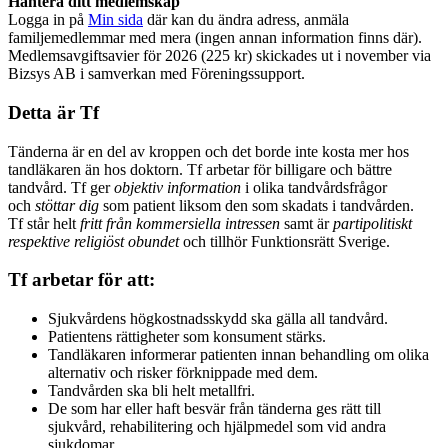
Hantera ditt medlemskap
Logga in på
Min sida
där kan du ändra adress, anmäla
familjemedlemmar med mera (ingen annan information finns där).
Medlemsavgiftsavier för 2026 (225 kr) skickades ut i november via
Bizsys AB i samverkan med Föreningssupport.
Detta är Tf
Tänderna är en del av kroppen och det borde inte kosta mer hos
tandläkaren än hos doktorn. Tf arbetar för billigare och bättre
tandvård. Tf ger
objektiv information
i olika tandvårdsfrågor
och
stöttar dig
som patient liksom den som skadats i tandvården.
Tf står helt
fritt från kommersiella intressen
samt är
partipolitiskt
respektive religiöst obundet
och tillhör Funktionsrätt Sverige.
Tf arbetar för att:
Sjukvårdens högkostnadsskydd ska gälla all tandvård.
Patientens rättigheter som konsument stärks.
Tandläkaren informerar patienten innan behandling om olika
alternativ och risker förknippade med dem.
Tandvården ska bli helt metallfri.
De som har eller haft besvär från tänderna ges rätt till
sjukvård, rehabilitering och hjälpmedel som vid andra
sjukdomar.