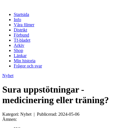
Startsida
Info
Våra filmer
Distrikt
Förbund
Tf-bladet
Arkiv
Shop
Länkar
Min historia
Frågor och svar
Nyhet
Sura uppstötningar -
medicinering eller träning?
Kategori: Nyhet | Publicerad: 2024-05-06
Ämnen: