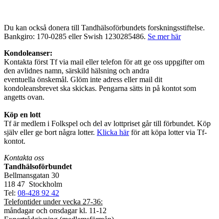
Du kan också donera till Tandhälsoförbundets forskningsstiftelse.
Bankgiro: 170-0285 eller Swish 1230285486.
Se mer här
Kondoleanser:
Kontakta först Tf via mail eller telefon för att ge oss uppgifter om
den avlidnes namn, särskild hälsning och andra
eventuella önskemål. Glöm inte adress eller mail dit
kondoleansbrevet ska skickas. Pengarna sätts in på kontot som
angetts ovan.
Köp en lott
Tf är medlem i Folkspel och del av lottpriset går till förbundet. Köp
själv eller ge bort några lotter.
Klicka här
för att köpa lotter via Tf-
kontot.
Kontakta oss
Tandhälsoförbundet
Bellmansgatan 30
118 47 Stockholm
Tel:
08-428 92 42
Telefontider under vecka 27-36:
måndagar och onsdagar kl. 11-12