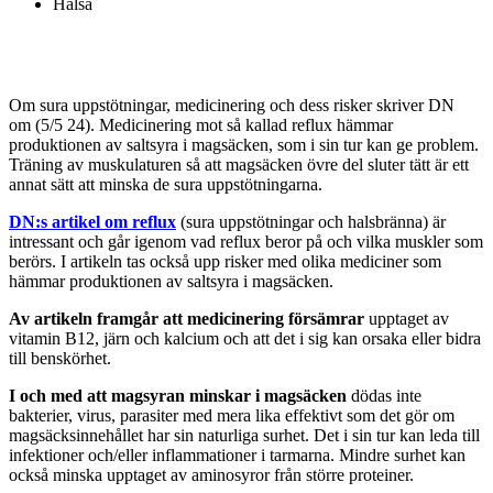
Hälsa
Om sura uppstötningar, medicinering och dess risker skriver DN
om (5/5 24). Medicinering mot så kallad reflux hämmar
produktionen av saltsyra i magsäcken, som i sin tur kan ge problem.
Träning av muskulaturen så att magsäcken övre del sluter tätt är ett
annat sätt att minska de sura uppstötningarna.
DN:s artikel om reflux
(sura uppstötningar och halsbränna) är
intressant och går igenom vad reflux beror på och vilka muskler som
berörs. I artikeln tas också upp risker med olika mediciner som
hämmar produktionen av saltsyra i magsäcken.
Av artikeln framgår att medicinering försämrar
upptaget av
vitamin B12, järn och kalcium och att det i sig kan orsaka eller bidra
till benskörhet.
I och med att magsyran minskar i magsäcken
dödas inte
bakterier, virus, parasiter med mera lika effektivt som det gör om
magsäcksinnehållet har sin naturliga surhet. Det i sin tur kan leda till
infektioner och/eller inflammationer i tarmarna. Mindre surhet kan
också minska upptaget av aminosyror från större proteiner.