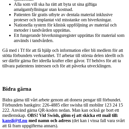
Alla som vill ska ha rätt att byta ut sina giftiga
amalgamfyllningar utan kostnad.
Patienten får gratis utbyte av dentala material inklusive
proteser och implantat vid misstanke om biverkningar.
Nationella system för klinisk uppföljning av material och
metoder i tandvården upprättas.
Ett fungerande biverkningsregister upprättas för material som
används i tandvården.
Gå med i Tf för att få hjälp och information eller bli medlem för att
stötta förbundets verksamhet. Tf arbetar till största delen ideellt och
ser därför gärna fler ideella krafter eller gåvor. Tf behövs för att ta
tillvara patientens intressen och för att påverka utvecklingen.
Bidra gärna
Bidra gärna till vårt arbete genom att donera pengar till förbundet.
Förbundets bankgiro: 226-4885 eller swisha till mobilnr 123 24 15
222. Använd gärna QR-koden nedan. Man kan också ge bort ett
medlemskap.
OBS! Vid Swish, glöm ej att skicka ett mail till:
kansli@tf.nu
med namn och adress
(det kan i vissa fall vara svårt
att få fram uppgifterna annars).