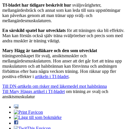
Tf-bladet har tidigare beskrivit hur
sväljsvårigheter,
mellangärdesbråck och annat som kan leda till sura uppstötningar
kan påverkas genom att man tränar upp svälj- och
mellangärdesmuskulaturen.
En särskild spatel har utvecklats
för att träningen ska bli effektiv.
Man kan förstås också själv träna sväljrörelser och precis som med
andra muskler är träning viktigt.
Mary Hägg är tandläkare och den som utvecklat
träningsredskapet för svalj, ansiktsmuskler och
mellangärdesmuskulaturen. Hon anser att det går fort att träna upp
muskulaturen och att halsbrännan kan försvinna och andningen
förbättras efter bara några veckors träning. Hon räknar upp fler
positiva effekter i
artikeln i Tf-bladet
.
Till DN-artikeln om risker med läkemedel mot halsbränna
Till Mary Häggs artikel i Tf-bladet
om träning av svalj och
ansiktsmuskulatur