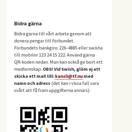
Bidra gärna
Bidra gärna till vårt arbete genom att
donera pengar till förbundet.
Förbundets bankgiro: 226-4885 eller swisha
till mobilnr 123 24 15 222. Använd gärna
QR-koden nedan. Man kan också ge bort ett
medlemskap.
OBS! Vid Swish, glöm ej att
skicka ett mail till:
kansli@tf.nu
med
namn och adress
(det kan i vissa fall vara
svårt att få fram uppgifterna annars).