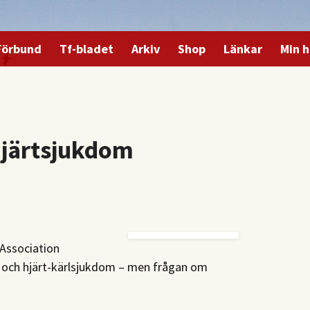
Förbund
Tf-bladet
Arkiv
Shop
Länkar
Min h
 hjärtsjukdom
 Association
g och hjärt-kärlsjukdom – men frågan om