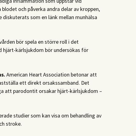
adiga inflammation som uppstår vid
 blodet och påverka andra delar av kroppen,
ge diskuterats som en länk mellan munhälsa
vården bör spela en större roll i det
d hjärt-kärlsjukdom bör undersökas för
ns.
American Heart Association betonar att
astställa ett direkt orsakssamband. Det
äga att parodontit orsakar hjärt-kärlsjukdom –
erade studier som kan visa om behandling av
ch stroke.