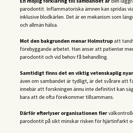
En möjlig förklaring till sambandet är
den låggr
parodontit. Inflammatoriska ämnen kan spridas via
inklusive blodkärlen. Det är en mekanism som län
och allmän hälsa.
Mot den bakgrunden menar Holmstrup
att tand
förebyggande arbetet. Han anser att patienter me
parodontit och vid behov få behandling.
Samtidigt finns det en viktig vetenskaplig nya
även om sambandet är tydligt, är det svårare att f
innebär att forskningen ännu inte definitivt kan s
bara att de ofta förekommer tillsammans.
Därför efterlyser organisationen fler
välkontroll
parodontit på sikt minskar risken för hjärtinfarkt o