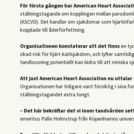
För första gången har American Heart Associat
ställningstagande om kopplingen mellan parodonti
(ASCVD). Det handlar om sjukdomar som hjärtinfarkt
kopplade till åderförfettning.
Organisationen konstaterar att det finns
en ty
ökad risk för hjärt-kärlsjukdom, och lyfter samtid
tandlossning potentiellt kan bidra till att minska
Att just American Heart Association nu uttalar 
Organisationen har tidigare varit försiktig i sina fo
ställningstagandet extra tungt.
– Det här bekräftar det vi inom tandvården set
emeritus Palle Holmstrup från Köpenhamns univers