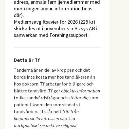
adress, anmäla familjemedlemmar med
mera (ingen annan information finns
där).
Medlemsavgiftsavier för 2026 (225 kr)
skickades ut i november via Bizsys AB i
samverkan med Föreningssupport.
Detta är Tf
Tänderna är en del av kroppen och det
borde inte kosta mer hos tandläkaren än
hos doktorn. Tf arbetar för billigare och
bättre tandvård. Tf ger
objektiv information
i olika tandvårdsfrågor och
stöttar dig
som
patient liksom den som skadats i
tandvården. Tf står helt
fritt från
kommersiella intressen
samt är
partipolitiskt respektive religiöst