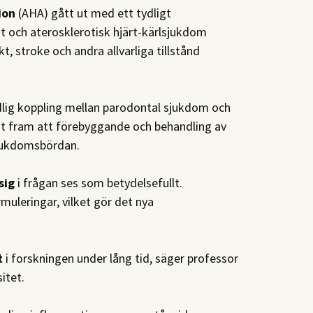
ion
(AHA) gått ut med ett tydligt
t och aterosklerotisk hjärt-kärlsjukdom
, stroke och andra allvarliga tillstånd
dlig koppling mellan parodontal sjukdom och
igt fram att förebyggande och behandling av
 sjukdomsbördan.
sig
i frågan ses som betydelsefullt.
rmuleringar, vilket gör det nya
t
i forskningen under lång tid, säger professor
itet.