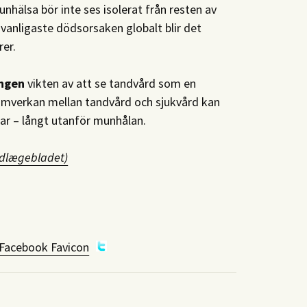
nhälsa bör inte ses isolerat från resten av
vanligaste dödsorsaken globalt blir det
rer.
ingen
vikten av att se tandvård som en
samverkan mellan tandvård och sjukvård kan
mar – långt utanför munhålan.
ndlægebladet)