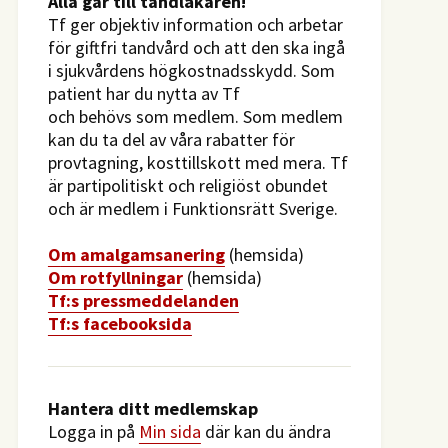
​Alla går till tandläkaren!
Tf ger objektiv information och arbetar
för giftfri tandvård och att den ska ingå
i sjukvårdens högkostnadsskydd. Som
patient har du nytta av Tf
och behövs som medlem. Som medlem
kan du ta del av våra rabatter för
provtagning, kosttillskott med mera. Tf
är partipolitiskt och religiöst obundet
och är medlem i Funktionsrätt Sverige.
O
m amalgamsanering
(hemsida)
Om rotfyllningar
(hemsida)
​Tf:s pressmeddelanden
Tf:s facebooksida
Hantera ditt medlemskap
Logga in på
Min sida
där kan du ändra