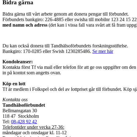
Bidra gärna
Bidra gärna till vårt arbete genom att donera pengar till förbundet.
Förbundets bankgiro: 226-4885 eller swisha till mobilnr 123 24 15
med namn och adress
(det kan i vissa fall vara svårt att få fram uppg
Du kan också donera till Tandhälsoförbundets forskningsstiftelse.
Bankgiro: 170-0285 eller Swish 1230285486.
Se mer här
Kondoleanser:
Kontakta först Tf via mail eller telefon för att ge oss uppgifter om d
in på kontot som angetts ovan.
Köp en lott
Tf är medlem i Folkspel och del av lottpriset går till förbundet. Köp sjä
Kontakta oss
Tandhälsoförbundet
Bellmansgatan 30
118 47 Stockholm
Tel:
08-428 92 42
Telefontider under vecka 27-36:
måndagar och onsdagar kl. 11-12