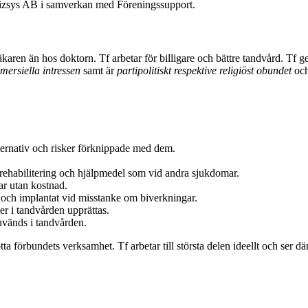
 Bizsys AB i samverkan med Föreningssupport.
aren än hos doktorn. Tf arbetar för billigare och bättre tandvård. Tf g
mmersiella intressen
samt är
partipolitiskt respektive religiöst obundet
och
ternativ och risker förknippade med dem.
d, rehabilitering och hjälpmedel som vid andra sjukdomar.
gar utan kostnad.
er och implantat vid misstanke om biverkningar.
er i tandvården upprättas.
nvänds i tandvården.
ta förbundets verksamhet. Tf arbetar till största delen ideellt och ser därf