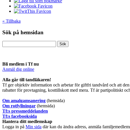
« Tillbaka
Sök på hemsidan
Bli medlem i Tf nu
Anmäl dig online
​Alla går till tandläkaren!
Tf ger objektiv information och arbetar för giftfri tandvård och att
rabatter för provtagning, kosttillskott med mera. Tf är partipolitiskt o
O
m amalgamsanering
(hemsida)
Om rotfyllningar
(hemsida)
​Tf:s pressmeddelanden
Tf:s facebooksida
Hantera ditt medlemskap
Logga in på
Min sida
där kan du ändra adress, anmäla familjemedlem