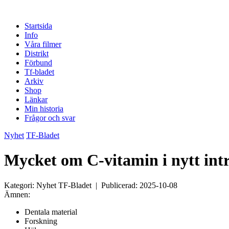
Startsida
Info
Våra filmer
Distrikt
Förbund
Tf-bladet
Arkiv
Shop
Länkar
Min historia
Frågor och svar
Nyhet
TF-Bladet
Mycket om C-vitamin i nytt intr
Kategori: Nyhet TF-Bladet | Publicerad: 2025-10-08
Ämnen:
Dentala material
Forskning