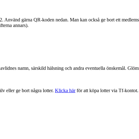
 222. Använd gärna QR-koden nedan. Man kan också ge bort ett medlem
ifterna annars).
en avlidnes namn, särskild hälsning och andra eventuella önskemål. Glöm 
lv eller ge bort några lotter.
Klicka här
för att köpa lotter via Tf-kontot.