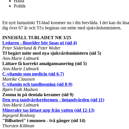
Hälsa
Politik
Ett nytt fantastiskt Tf-blad kommer nu i din brevlåda. I det kan du läs
dig över 67 år och Tf:s begäran om möte med sjukvårdsministern.
INNEHÅLL Tf-BLADET NR 3/25
Ledaren - fluorider bör fasas ut (sid 4)
Peter Söderlund & Peter Wolter
Tf begärt möte med nya sjukvårdsministern (sid 5)
Ann-Marie Lidmark
Lättare få korrekt amalgamsanering (sid 5)
Ann-Marie Lidmark
C-vitamin som medicin (sid 6-7)
Mareike Claussen
C-vitamin och tandlossning (sid 8-9)
Bjørn Falk Madsen
Zooma in på dentala keramer (sid 9)
Den nya tandvårdsreformen - tiotandvården (sid 11)
Ann-Marie Lidmark
Mineraler tas lättast upp från vatten (sid 12-13)
Ingegerd Rosborg
"Bilbatteri" i munnen - två gånger (sid 14)
Thorsten Killman