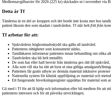
Medlemsavgiftsavier för 2026 (225 kr) skickades ut i november via
Detta är Tf
Tänderna är en del av kroppen och det borde inte kosta mer hos tandläk
patient liksom den som skadats i tandvården. Tf står helt
fritt från ko
Tf arbetar för att:
Sjukvårdens högkostnadsskydd ska gälla all tandvård.
Patientens rättigheter som konsument stärks.
Tandläkaren informerar patienten innan behandling om olika al
Tandvården ska bli helt metallfri.
De som har eller haft besvär från tänderna ges rätt till sjukvår
Alla som vill ska ha rätt att byta ut sina giftiga amalgamfyllnin
Patienten får gratis utbyte av dentala material inklusive protes
Nationella system för klinisk uppföljning av material och metod
Ett fungerande biverkningsregister upprättas för material som a
Gå med i Tf för att få hjälp och information eller bli medlem för att stöt
patientens intressen och för att påverka utvecklingen.