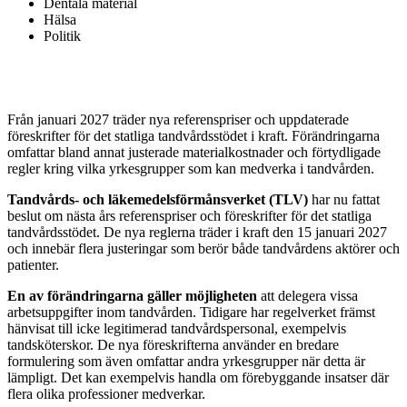
Dentala material
Hälsa
Politik
Från januari 2027 träder nya referenspriser och uppdaterade
föreskrifter för det statliga tandvårdsstödet i kraft. Förändringarna
omfattar bland annat justerade materialkostnader och förtydligade
regler kring vilka yrkesgrupper som kan medverka i tandvården.
Tandvårds- och läkemedelsförmånsverket (TLV)
har nu fattat
beslut om nästa års referenspriser och föreskrifter för det statliga
tandvårdsstödet. De nya reglerna träder i kraft den 15 januari 2027
och innebär flera justeringar som berör både tandvårdens aktörer och
patienter.
En av förändringarna gäller möjligheten
att delegera vissa
arbetsuppgifter inom tandvården. Tidigare har regelverket främst
hänvisat till icke legitimerad tandvårdspersonal, exempelvis
tandsköterskor. De nya föreskrifterna använder en bredare
formulering som även omfattar andra yrkesgrupper när detta är
lämpligt. Det kan exempelvis handla om förebyggande insatser där
flera olika professioner medverkar.