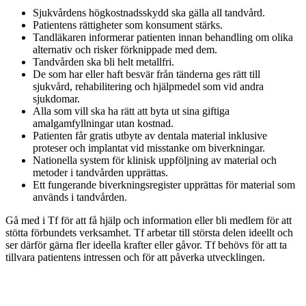
Sjukvårdens högkostnadsskydd ska gälla all tandvård.
Patientens rättigheter som konsument stärks.
Tandläkaren informerar patienten innan behandling om olika
alternativ och risker förknippade med dem.
Tandvården ska bli helt metallfri.
De som har eller haft besvär från tänderna ges rätt till
sjukvård, rehabilitering och hjälpmedel som vid andra
sjukdomar.
Alla som vill ska ha rätt att byta ut sina giftiga
amalgamfyllningar utan kostnad.
Patienten får gratis utbyte av dentala material inklusive
proteser och implantat vid misstanke om biverkningar.
Nationella system för klinisk uppföljning av material och
metoder i tandvården upprättas.
Ett fungerande biverkningsregister upprättas för material som
används i tandvården.
Gå med i Tf för att få hjälp och information eller bli medlem för att
stötta förbundets verksamhet. Tf arbetar till största delen ideellt och
ser därför gärna fler ideella krafter eller gåvor. Tf behövs för att ta
tillvara patientens intressen och för att påverka utvecklingen.