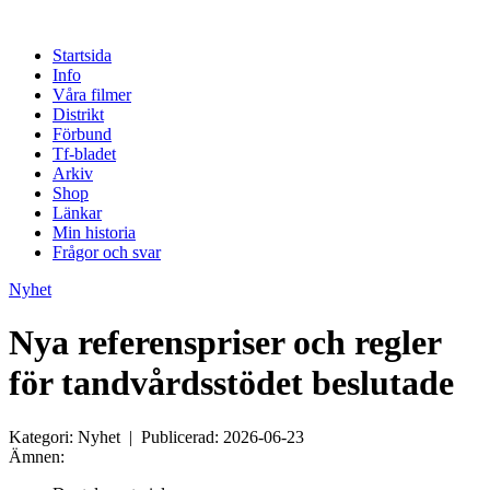
Startsida
Info
Våra filmer
Distrikt
Förbund
Tf-bladet
Arkiv
Shop
Länkar
Min historia
Frågor och svar
Nyhet
Nya referenspriser och regler
för tandvårdsstödet beslutade
Kategori: Nyhet | Publicerad: 2026-06-23
Ämnen: