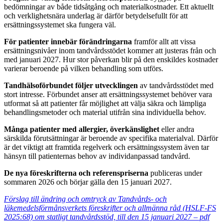
bedömningar av både tidsåtgång och materialkostnader. Ett aktuellt
och verklighetsnära underlag är därför betydelsefullt för att
ersättningssystemet ska fungera väl.
För patienter innebär förändringarna
framför allt att vissa
ersättningsnivåer inom tandvårdsstödet kommer att justeras från och
med januari 2027. Hur stor påverkan blir på den enskildes kostnader
varierar beroende på vilken behandling som utförs.
Tandhälsoförbundet följer utvecklingen
av tandvårdsstödet med
stort intresse. Förbundet anser att ersättningssystemet behöver vara
utformat så att patienter får möjlighet att välja säkra och lämpliga
behandlingsmetoder och material utifrån sina individuella behov.
Många patienter med allergier, överkänslighet
eller andra
särskilda förutsättningar är beroende av specifika materialval. Därför
är det viktigt att framtida regelverk och ersättningssystem även tar
hänsyn till patienternas behov av individanpassad tandvård.
De nya föreskrifterna och referenspriserna
publiceras under
sommaren 2026 och börjar gälla den 15 januari 2027.
Förslag till ändring och omtryck av Tandvårds- och
läkemedelsförmånsverkets föreskrifter och allmänna råd (HSLF-FS
2025:68) om statligt tandvårdsstöd, till den 15 januari 2027 – pdf