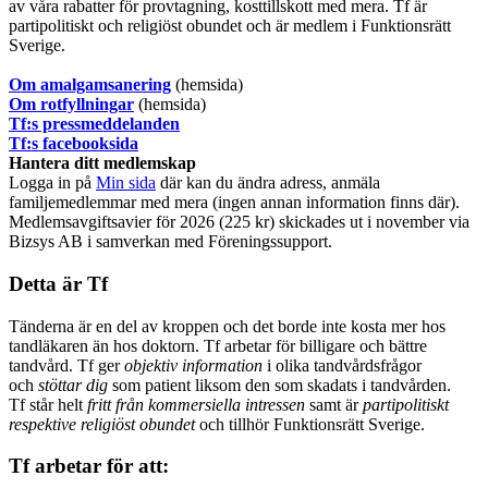
av våra rabatter för provtagning, kosttillskott med mera. Tf är
partipolitiskt och religiöst obundet och är medlem i Funktionsrätt
Sverige.
O
m amalgamsanering
(hemsida)
Om rotfyllningar
(hemsida)
​Tf:s pressmeddelanden
Tf:s facebooksida
Hantera ditt medlemskap
Logga in på
Min sida
där kan du ändra adress, anmäla
familjemedlemmar med mera (ingen annan information finns där).
Medlemsavgiftsavier för 2026 (225 kr) skickades ut i november via
Bizsys AB i samverkan med Föreningssupport.
Detta är Tf
Tänderna är en del av kroppen och det borde inte kosta mer hos
tandläkaren än hos doktorn. Tf arbetar för billigare och bättre
tandvård. Tf ger
objektiv information
i olika tandvårdsfrågor
och
stöttar dig
som patient liksom den som skadats i tandvården.
Tf står helt
fritt från kommersiella intressen
samt är
partipolitiskt
respektive religiöst obundet
och tillhör Funktionsrätt Sverige.
Tf arbetar för att: