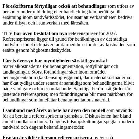
Föreskrifterna förtydligar också att behandlingar
som utförs av
personer under utbildning eller handledning kan berättiga till
ersättning inom tandvårdsstödet, förutsatt att verksamheten bedrivs
under tillsyn och i samverkan med lärosäten.
TLV har även beslutat om nya referenspriser
för 2027.
Referenspriserna ligger till grund för beräkningen av det statliga
tandvårdsstödet och påverkar därmed hur stor del av kostnaden som
ersätts genom högkostnadsskyddet.
I årets översyn har myndigheten särskilt granskat
materialkostnaderna för benaugmentation, rotfyllningar och
tandlagningar. Störst förändringar sker inom området
benaugmentation (käkbensuppbyggnad), där materialkostnaderna
har ökat tydligt under senare år samtidigt som behandlingarna blivit
både vanligare och mer omfattande. Samtliga berörda åtgärder får
justerade referenspriser, men förändringarna blir mest märkbara för
behandlingar som innefattar benaugmentationsmaterial.
I samband med årets arbete har även den modell
som används
för att beräkna referenspriserna granskats. Diskussionen har bland
annat handlat om hur väl dagens tidsuppskattningar speglar modern
tandvård och dagens behandlingsmetoder.
Frågan är viktig eftersom referenspriserna
bygger på