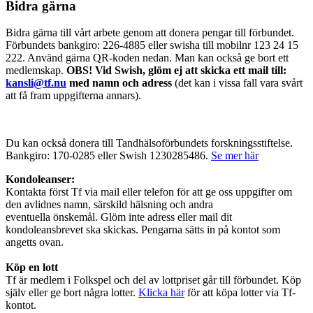
Bidra gärna
Bidra gärna till vårt arbete genom att donera pengar till förbundet.
Förbundets bankgiro: 226-4885 eller swisha till mobilnr 123 24 15
222. Använd gärna QR-koden nedan. Man kan också ge bort ett
medlemskap.
OBS! Vid Swish, glöm ej att skicka ett mail till:
kansli@tf.nu
med namn och adress
(det kan i vissa fall vara svårt
att få fram uppgifterna annars).
Du kan också donera till Tandhälsoförbundets forskningsstiftelse.
Bankgiro: 170-0285 eller Swish 1230285486.
Se mer här
Kondoleanser:
Kontakta först Tf via mail eller telefon för att ge oss uppgifter om
den avlidnes namn, särskild hälsning och andra
eventuella önskemål. Glöm inte adress eller mail dit
kondoleansbrevet ska skickas. Pengarna sätts in på kontot som
angetts ovan.
Köp en lott
Tf är medlem i Folkspel och del av lottpriset går till förbundet. Köp
själv eller ge bort några lotter.
Klicka här
för att köpa lotter via Tf-
kontot.