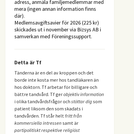
adress, anmäla familjemedlemmar med
mera (ingen annan information finns
där).
Medlemsavgiftsavier för 2026 (225 kr)
skickades ut i november via Bizsys AB i
samverkan med Föreningssupport.
Detta är Tf
Tänderna är en del av kroppen och det
borde inte kosta mer hos tandläkaren än
hos doktorn. Tf arbetar för billigare och
bättre tandvård. Tf ger
objektiv information
i olika tandvårdsfrågor och
stöttar dig
som
patient liksom den som skadats i
tandvården. Tf står helt
fritt från
kommersiella intressen
samt är
partipolitiskt respektive religiöst