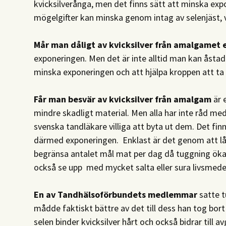
kvicksilverånga, men det finns sätt att minska e
mögelgifter kan minska genom intag av selenjäst, 
Mår man dåligt av kvicksilver från amalgamet e
exponeringen. Men det är inte alltid man kan åsta
minska exponeringen och att hjälpa kroppen att ta 
Får man besvär av kvicksilver från amalgam
är 
mindre skadligt material. Men alla har inte råd med
svenska tandläkare villiga att byta ut dem. Det fi
därmed exponeringen. Enklast är det genom att låt
begränsa antalet mål mat per dag då tuggning öka
också se upp med mycket salta eller sura livsmede
En av Tandhälsoförbundets medlemmar
satte 
mådde faktiskt bättre av det till dess han tog bor
selen binder kvicksilver hårt och också bidrar till