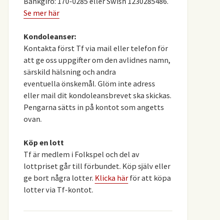
Bankgiro: 170-0285 eller Swish 1230285486.
Se mer här
Kondoleanser:
Kontakta först Tf via mail eller telefon för
att ge oss uppgifter om den avlidnes namn,
särskild hälsning och andra
eventuella önskemål. Glöm inte adress
eller mail dit kondoleansbrevet ska skickas.
Pengarna sätts in på kontot som angetts
ovan.
Köp en lott
Tf är medlem i Folkspel och del av
lottpriset går till förbundet. Köp själv eller
ge bort några lotter.
Klicka här
för att köpa
lotter via Tf-kontot.