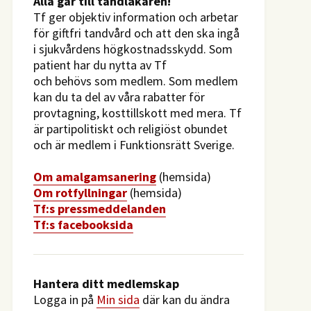
​Alla går till tandläkaren!
Tf ger objektiv information och arbetar
för giftfri tandvård och att den ska ingå
i sjukvårdens högkostnadsskydd. Som
patient har du nytta av Tf
och behövs som medlem. Som medlem
kan du ta del av våra rabatter för
provtagning, kosttillskott med mera. Tf
är partipolitiskt och religiöst obundet
och är medlem i Funktionsrätt Sverige.
O
m amalgamsanering
(hemsida)
Om rotfyllningar
(hemsida)
​Tf:s pressmeddelanden
Tf:s facebooksida
Hantera ditt medlemskap
Logga in på
Min sida
där kan du ändra