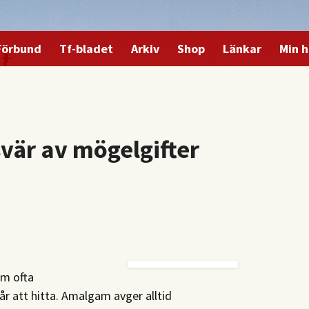
Förbund
Tf-bladet
Arkiv
Shop
Länkar
Min h
svär av mögelgifter
om ofta
 att hitta. Amalgam avger alltid