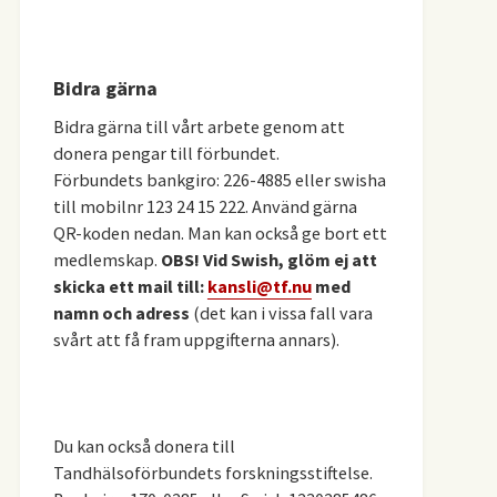
Bidra gärna
Bidra gärna till vårt arbete genom att
donera pengar till förbundet.
Förbundets bankgiro: 226-4885 eller swisha
till mobilnr 123 24 15 222. Använd gärna
QR-koden nedan. Man kan också ge bort ett
medlemskap.
OBS! Vid Swish, glöm ej att
skicka ett mail till:
kansli@tf.nu
med
namn och adress
(det kan i vissa fall vara
svårt att få fram uppgifterna annars).
Du kan också donera till
Tandhälsoförbundets forskningsstiftelse.