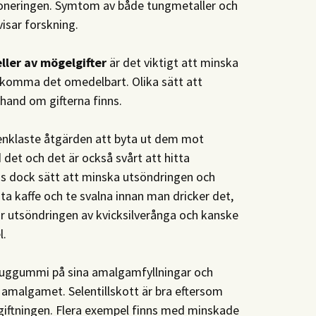
xponeringen. Symtom av både tungmetaller och
visar forskning.
ller av mögelgifter
är det viktigt att minska
dkomma det omedelbart. Olika sätt att
hand om gifterna finns.
enklaste åtgärden att byta ut dem mot
 det och det är också svårt att hitta
nns dock sätt att minska utsöndringen och
a kaffe och te svalna innan man dricker det,
r utsöndringen av kvicksilverånga och kanske
l.
tuggummi på sina amalgamfyllningar och
t amalgamet. Selentillskott är bra eftersom
 avgiftningen. Flera exempel finns med minskade