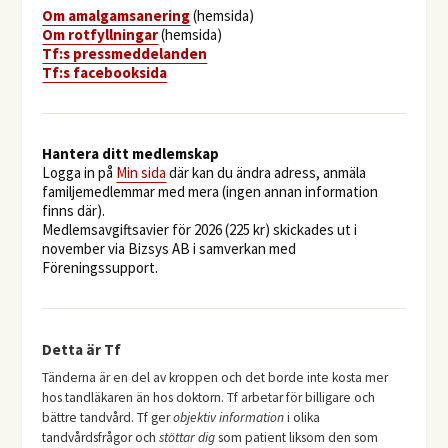
O
m amalgamsanering
(hemsida)
Om rotfyllningar
(hemsida)
​Tf:s pressmeddelanden
Tf:s facebooksida
Hantera ditt medlemskap
Logga in på
Min sida
där kan du ändra adress, anmäla
familjemedlemmar med mera (ingen annan information
finns där).
Medlemsavgiftsavier för 2026 (225 kr) skickades ut i
november via Bizsys AB i samverkan med
Föreningssupport.
Detta är Tf
Tänderna är en del av kroppen och det borde inte kosta mer
hos tandläkaren än hos doktorn. Tf arbetar för billigare och
bättre tandvård. Tf ger
objektiv information
i olika
tandvårdsfrågor och
stöttar dig
som patient liksom den som