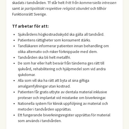
skadats i tandvården. Tf står helt
fritt från kommersiella intressen
samt är
partipolitiskt respektive religiöst obundet
och tillhör
Funktionsrätt Sverige.
Tf arbetar för att:
Sjukvårdens högkostnadsskydd ska gälla all tandvård.
Patientens rättigheter som konsument stärks.
Tandläkaren informerar patienten innan behandling om
olika alternativ och risker förknippade med dem.
Tandvården ska bli helt metallfri.
De som har eller haft besvär från tänderna ges rätt till
sjukvård, rehabilitering och hjälpmedel som vid andra
sjukdomar.
Alla som vill ska ha rätt att byta ut sina giftiga
amalgamfyllningar utan kostnad.
Patienten får gratis utbyte av dentala material inklusive
proteser och implantat vid misstanke om biverkningar.
Nationella system för klinisk uppföljning av material och
metoder i tandvården upprättas.
Ett fungerande biverkningsregister upprättas för material
som används i tandvården.