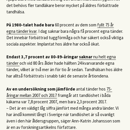
det behövs fler tandläkare beror mycket på äldres förbättrade
tandhälsa.
På 1980-talet hade bara
60 procent av dem som
fyllt 75 år
egna tänder kvar
. I dag saknar bara några få procent egna tänder.
Det innebär förbättrad tuggförmåga och har säkert också viktiga
sociala aspekter. Implantat hos äldre har också ökat.
Endast 3,7 procent av 80-89-åringar
saknar
nu helt egna
tänder
och vid 80 års ålder hade hälften 24 kvarvarande egna
tänder, vilket är två mer än för tio år sedan. Tandhälsan hos äldre
har alltså förbättrats i snabb takt de senaste årtiondena.
Av en undersökning som jämförde
antal tänder hos
75-
åringar mellan 2007 och 2017
framgår att tandlöshet i båda
käkarna var 7,8 procent 2007, men bara 2,3 procent 2017.
– Det är en väldigt låg siffra jämfört med många andra länder. Vi
har ändå kommit långt i Sverige när tandlöshet är så ovanligt
även i den här åldersgruppen, säger Ann-Katrin Johansson som
är en av forskningsartikelns författare.