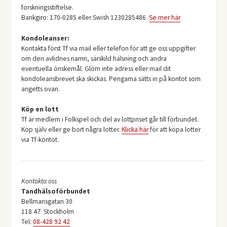
forskningsstiftelse.
Bankgiro: 170-0285 eller Swish 1230285486.
Se mer här
Kondoleanser:
Kontakta först Tf via mail eller telefon för att ge oss uppgifter
om den avlidnes namn, särskild hälsning och andra
eventuella önskemål. Glöm inte adress eller mail dit
kondoleansbrevet ska skickas. Pengarna sätts in på kontot som
angetts ovan.
Köp en lott
Tf är medlem i Folkspel och del av lottpriset går till förbundet.
Köp själv eller ge bort några lotter.
Klicka här
för att köpa lotter
via Tf-kontot.
Kontakta oss
Tandhälsoförbundet
Bellmansgatan 30
118 47 Stockholm
Tel:
08-428 92 42