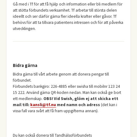
Gå med i Tf för att få hjälp och information eller bli medlem för
att stötta förbundets verksamhet. Tf arbetar till största delen
ideellt och ser därför gärna fler ideella krafter eller gåvor. Tf
behövs för att ta tillvara patientens intressen och för att påverka
utvecklingen.
Bidra gärna
Bidra gärna till vårt arbete genom att donera pengar till
förbundet.
Förbundets bankgiro: 226-4885 eller swisha till mobilnr 123 24
15 222. Använd gärna QR-koden nedan. Man kan också ge bort
ett medlemskap.
OBS! Vid Swish, glöm ej att skicka ett
mail till:
kansli@tf.nu
med namn och adress
(det kan i
vissa fall vara svårt att få fram uppgifterna annars).
Du kan också donera till Tandhälsoförbundets