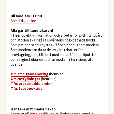
Bli medlem i Tf nu
Anmäl dig online
​Alla går till tandläkaren!
Tf ger objektiv information och arbetar för giftfri tandvård
och att den ska ingå i sjukvårdens högkostnadsskydd.
Som patient har du nytta av Tf och behövs som medlem.
Som medlem kan du ta del av våra rabatter för
provtagning, kosttillskott med mera. Tf är partipolitiskt
och religiöst obundet och är medlem i Funktionsrätt
Sverige.
O
m amalgamsanering
(hemsida)
Om rotfyllningar
(hemsida)
​Tf:s pressmeddelanden
Tf:s facebooksida
Hantera ditt medlemskap
Logga in på
Min sida
där kan du ändra adress, anmäla