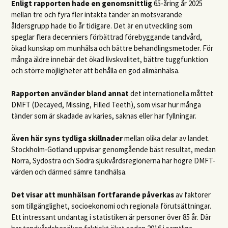
Enligt rapporten hade en genomsnittlig
65-åring år 2025
mellan tre och fyra fler intakta tänder än motsvarande
åldersgrupp hade tio år tidigare. Det är en utveckling som
speglar flera decenniers förbättrad förebyggande tandvård,
ökad kunskap om munhälsa och bättre behandlingsmetoder. För
många äldre innebär det ökad livskvalitet, bättre tuggfunktion
och större möjligheter att behålla en god allmänhälsa.
Rapporten använder bland annat
det internationella måttet
DMFT (Decayed, Missing, Filled Teeth), som visar hur många
tänder som är skadade av karies, saknas eller har fyllningar.
Även här syns tydliga skillnader
mellan olika delar av landet.
Stockholm-Gotland uppvisar genomgående bäst resultat, medan
Norra, Sydöstra och Södra sjukvårdsregionerna har högre DMFT-
värden och därmed sämre tandhälsa.
Det visar att munhälsan fortfarande påverkas
av faktorer
som tillgänglighet, socioekonomi och regionala förutsättningar.
Ett intressant undantag i statistiken är personer över 85 år. Där