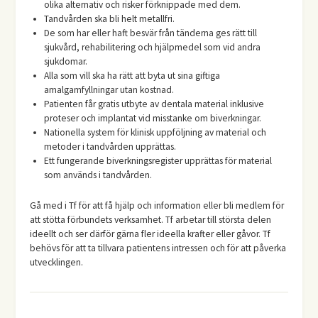
olika alternativ och risker förknippade med dem.
Tandvården ska bli helt metallfri.
De som har eller haft besvär från tänderna ges rätt till
sjukvård, rehabilitering och hjälpmedel som vid andra
sjukdomar.
Alla som vill ska ha rätt att byta ut sina giftiga
amalgamfyllningar utan kostnad.
Patienten får gratis utbyte av dentala material inklusive
proteser och implantat vid misstanke om biverkningar.
Nationella system för klinisk uppföljning av material och
metoder i tandvården upprättas.
Ett fungerande biverkningsregister upprättas för material
som används i tandvården.
Gå med i Tf för att få hjälp och information eller bli medlem för
att stötta förbundets verksamhet. Tf arbetar till största delen
ideellt och ser därför gärna fler ideella krafter eller gåvor. Tf
behövs för att ta tillvara patientens intressen och för att påverka
utvecklingen.