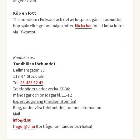
angetts ovan.
Köp en lott
Tf är medlem i Folkspel och del av lottpriset går till förbundet.
Köp själv eller ge bort några lotter.
Klicka här
för att köpa lotter
via Tf-kontot.
Kontakta oss
Tandhälsoförbundet
Bellmansgatan 30
118 47 Stockholm
Tel:
08-428 92 42
Telefontider under vecka 27-36:
måndagar och onsdagar kl. 11-12
Expertrådgivning (medlemsförmån)
Ring, under våra telefontider, för mer information.
Mail
info@tf.nu
fragor@tf.nu
(för frågor om tänder och hälsa)