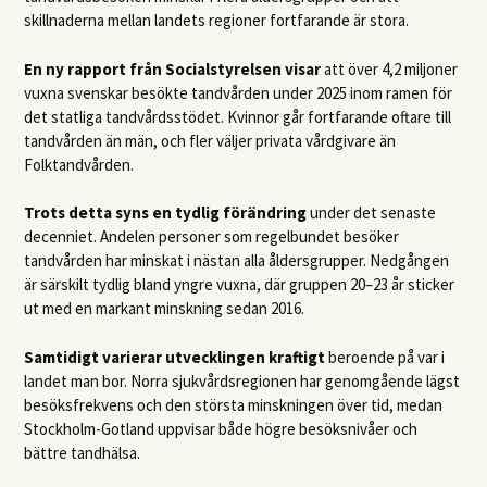
skillnaderna mellan landets regioner fortfarande är stora.
En ny rapport från Socialstyrelsen visar
att över 4,2 miljoner
vuxna svenskar besökte tandvården under 2025 inom ramen för
det statliga tandvårdsstödet. Kvinnor går fortfarande oftare till
tandvården än män, och fler väljer privata vårdgivare än
Folktandvården.
Trots detta syns en tydlig förändring
under det senaste
decenniet. Andelen personer som regelbundet besöker
tandvården har minskat i nästan alla åldersgrupper. Nedgången
är särskilt tydlig bland yngre vuxna, där gruppen 20–23 år sticker
ut med en markant minskning sedan 2016.
Samtidigt varierar utvecklingen kraftigt
beroende på var i
landet man bor. Norra sjukvårdsregionen har genomgående lägst
besöksfrekvens och den största minskningen över tid, medan
Stockholm-Gotland uppvisar både högre besöksnivåer och
bättre tandhälsa.