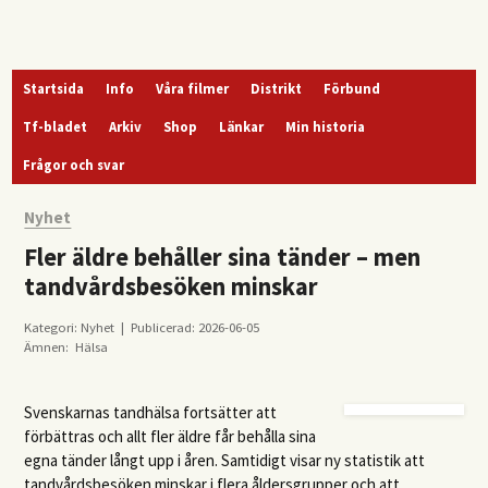
Startsida
Info
Våra filmer
Distrikt
Förbund
Tf-bladet
Arkiv
Shop
Länkar
Min historia
Frågor och svar
Nyhet
Fler äldre behåller sina tänder – men
tandvårdsbesöken minskar
Kategori: Nyhet | Publicerad: 2026-06-05
Ämnen:
Hälsa
Svenskarnas tandhälsa fortsätter att
förbättras och allt fler äldre får behålla sina
egna tänder långt upp i åren. Samtidigt visar ny statistik att
tandvårdsbesöken minskar i flera åldersgrupper och att