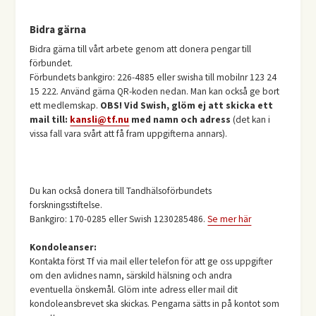
Bidra gärna
Bidra gärna till vårt arbete genom att donera pengar till
förbundet.
Förbundets bankgiro: 226-4885 eller swisha till mobilnr 123 24
15 222. Använd gärna QR-koden nedan. Man kan också ge bort
ett medlemskap.
OBS! Vid Swish, glöm ej att skicka ett
mail till:
kansli@tf.nu
med namn och adress
(det kan i
vissa fall vara svårt att få fram uppgifterna annars).
Du kan också donera till Tandhälsoförbundets
forskningsstiftelse.
Bankgiro: 170-0285 eller Swish 1230285486.
Se mer här
Kondoleanser:
Kontakta först Tf via mail eller telefon för att ge oss uppgifter
om den avlidnes namn, särskild hälsning och andra
eventuella önskemål. Glöm inte adress eller mail dit
kondoleansbrevet ska skickas. Pengarna sätts in på kontot som