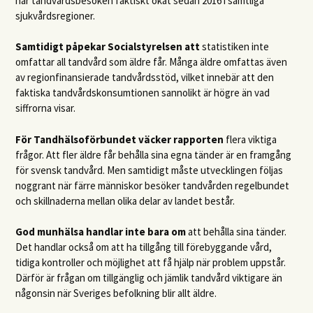
har tandvårdsbesöken faktiskt ökat sedan 2016 i samtliga
sjukvårdsregioner.
Samtidigt påpekar Socialstyrelsen att
statistiken inte
omfattar all tandvård som äldre får. Många äldre omfattas även
av regionfinansierade tandvårdsstöd, vilket innebär att den
faktiska tandvårdskonsumtionen sannolikt är högre än vad
siffrorna visar.
För Tandhälsoförbundet väcker rapporten
flera viktiga
frågor. Att fler äldre får behålla sina egna tänder är en framgång
för svensk tandvård. Men samtidigt måste utvecklingen följas
noggrant när färre människor besöker tandvården regelbundet
och skillnaderna mellan olika delar av landet består.
God munhälsa handlar inte bara om
att behålla sina tänder.
Det handlar också om att ha tillgång till förebyggande vård,
tidiga kontroller och möjlighet att få hjälp när problem uppstår.
Därför är frågan om tillgänglig och jämlik tandvård viktigare än
någonsin när Sveriges befolkning blir allt äldre.