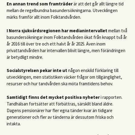
En annan trend som framträder
är att det går allt längre tid
mellan de regelbundna basundersökningarna. Utvecklingen
märks framför allt inom Folktandvården.
I Norra sjukvårdsregionen har medianintervallet
mellan två
basundersökningar inom Folktandvården ökat från knappt två år
år 2016 till över tre och ett halvt år år 2025. Även inom
privattandvården har intervallen blivit längre, men förändringen
är betydligt mindre.
Socialstyrelsen pekar inte ut
någon enskild förklaring till
utvecklingen, men statistiken väcker frågor om tillgänglighet,
resurser och hur tandvården ska möta framtidens behov.
Samtidigt finns det mycket positiva nyheter
i rapporten.
Tandhälsan fortsätter att förbättras, särskilt bland äldre.
Dagens pensionärer har fler egna tänder kvar än tidigare
generationer och fler av tänderna är dessutom friska och
intakta.