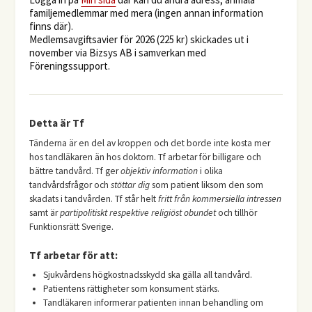
familjemedlemmar med mera (ingen annan information
finns där).
Medlemsavgiftsavier för 2026 (225 kr) skickades ut i
november via Bizsys AB i samverkan med
Föreningssupport.
Detta är Tf
Tänderna är en del av kroppen och det borde inte kosta mer
hos tandläkaren än hos doktorn. Tf arbetar för billigare och
bättre tandvård. Tf ger
objektiv information
i olika
tandvårdsfrågor och
stöttar dig
som patient liksom den som
skadats i tandvården. Tf står helt
fritt från kommersiella intressen
samt är
partipolitiskt respektive religiöst obundet
och tillhör
Funktionsrätt Sverige.
Tf arbetar för att:
Sjukvårdens högkostnadsskydd ska gälla all tandvård.
Patientens rättigheter som konsument stärks.
Tandläkaren informerar patienten innan behandling om