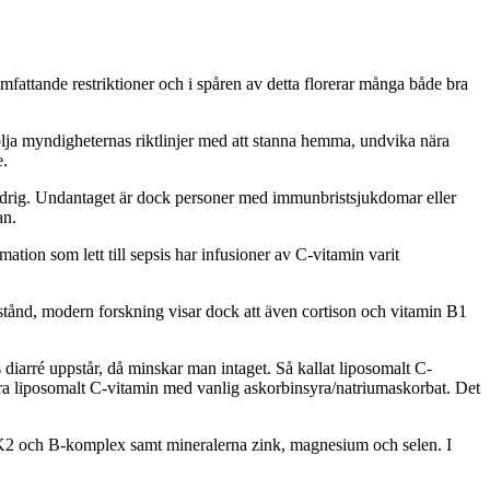
fattande restriktioner och i spåren av detta florerar många både bra
 följa myndigheternas riktlinjer med att stanna hemma, undvika nära
e.
r lindrig. Undantaget är dock personer med immunbristsjukdomar eller
tan.
ation som lett till sepsis har infusioner av C-vitamin varit
illstånd, modern forskning visar dock att även cortison och vitamin B1
diarré uppstår, då minskar man intaget. Så kallat liposomalt C-
ra liposomalt C-vitamin med vanlig askorbinsyra/natriumaskorbat. Det
, K2 och B-komplex samt mineralerna zink, magnesium och selen. I