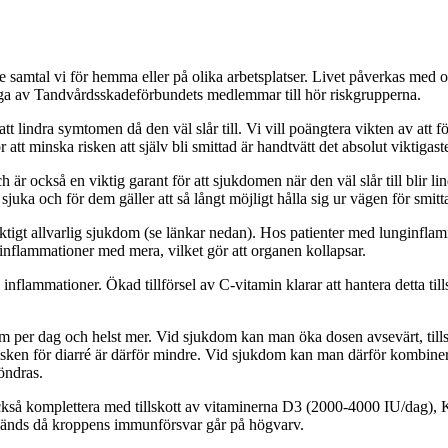
samtal vi för hemma eller på olika arbetsplatser. Livet påverkas med om
ga av Tandvårdsskadeförbundets medlemmar till hör riskgrupperna.
tt lindra symtomen då den väl slår till. Vi vill poängtera vikten av att
t minska risken att själv bli smittad är handtvätt det absolut viktigast
ch är också en viktig garant för att sjukdomen när den väl slår till bli
sjuka och för dem gäller att så långt möjligt hålla sig ur vägen för smit
iktigt allvarlig sjukdom (se länkar nedan). Hos patienter med lunginflamm
 inflammationer med mera, vilket gör att organen kollapsar.
h inflammationer. Ökad tillförsel av C-vitamin klarar att hantera detta t
 per dag och helst mer. Vid sjukdom kan man öka dosen avsevärt, tills 
risken för diarré är därför mindre. Vid sjukdom kan man därför kombine
söndras.
också komplettera med tillskott av vitaminerna D3 (2000-4000 IU/dag)
nvänds då kroppens immunförsvar går på högvarv.