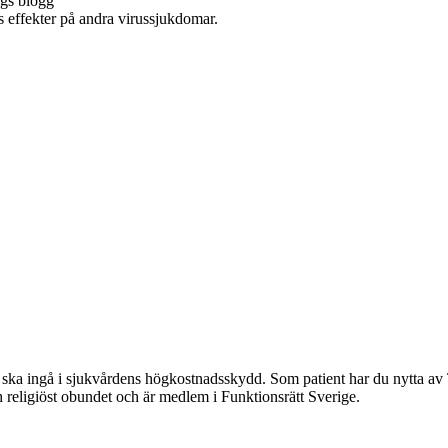
gs blogg
 effekter på andra virussjukdomar.
 den ska ingå i sjukvårdens högkostnadsskydd. Som patient har du nytt
ch religiöst obundet och är medlem i Funktionsrätt Sverige.