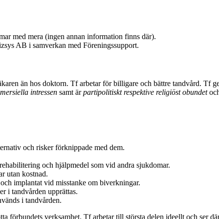
mar med mera (ingen annan information finns där).
 Bizsys AB i samverkan med Föreningssupport.
aren än hos doktorn. Tf arbetar för billigare och bättre tandvård. Tf g
mmersiella intressen
samt är
partipolitiskt respektive religiöst obundet
och
ternativ och risker förknippade med dem.
d, rehabilitering och hjälpmedel som vid andra sjukdomar.
gar utan kostnad.
er och implantat vid misstanke om biverkningar.
er i tandvården upprättas.
nvänds i tandvården.
ta förbundets verksamhet. Tf arbetar till största delen ideellt och ser därf