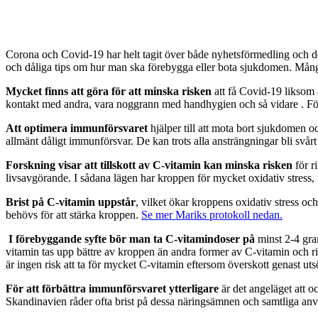
Corona och Covid-19 har helt tagit över både nyhetsförmedling och de 
och dåliga tips om hur man ska förebygga eller bota sjukdomen. Mån
Mycket finns att göra för att minska risken
att få Covid-19 liksom a
kontakt med andra, vara noggrann med handhygien och så vidare . För at
Att optimera immunförsvaret
hjälper till att mota bort sjukdomen o
allmänt dåligt immunförsvar. De kan trots alla ansträngningar bli svårt 
Forskning visar att tillskott av C-vitamin kan minska risken
för r
livsavgörande. I sådana lägen har kroppen för mycket oxidativ stress,
Brist på C-vitamin uppstår
, vilket ökar kroppens oxidativ stress oc
behövs för att stärka kroppen.
Se mer Mariks protokoll nedan.
I förebyggande syfte bör man ta C-vitamindoser på
minst 2-4 gram
vitamin tas upp bättre av kroppen än andra former av C-vitamin och 
är ingen risk att ta för mycket C-vitamin eftersom överskott genast ut
För att förbättra immunförsvaret ytterligare
är det angeläget att 
Skandinavien råder ofta brist på dessa näringsämnen och samtliga a