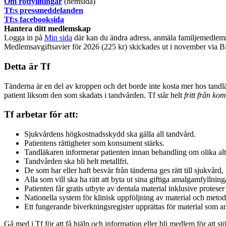
Om rotfyllningar
(hemsida)
​Tf:s pressmeddelanden
Tf:s facebooksida
Hantera ditt medlemskap
Logga in på
Min sida
där kan du ändra adress, anmäla familjemedlem
Medlemsavgiftsavier för 2026 (225 kr) skickades ut i november via
Detta är Tf
Tänderna är en del av kroppen och det borde inte kosta mer hos tandläk
patient liksom den som skadats i tandvården. Tf står helt
fritt från ko
Tf arbetar för att:
Sjukvårdens högkostnadsskydd ska gälla all tandvård.
Patientens rättigheter som konsument stärks.
Tandläkaren informerar patienten innan behandling om olika al
Tandvården ska bli helt metallfri.
De som har eller haft besvär från tänderna ges rätt till sjukvår
Alla som vill ska ha rätt att byta ut sina giftiga amalgamfyllnin
Patienten får gratis utbyte av dentala material inklusive protes
Nationella system för klinisk uppföljning av material och metod
Ett fungerande biverkningsregister upprättas för material som a
Gå med i Tf för att få hjälp och information eller bli medlem för att stöt