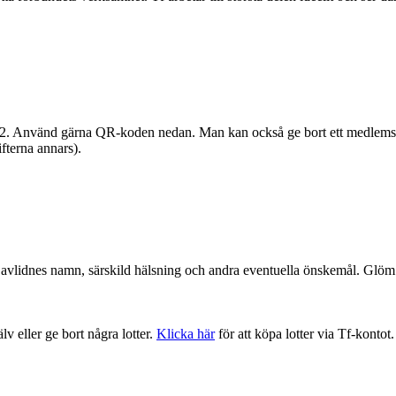
 222. Använd gärna QR-koden nedan. Man kan också ge bort ett medlem
ifterna annars).
en avlidnes namn, särskild hälsning och andra eventuella önskemål. Glöm 
lv eller ge bort några lotter.
Klicka här
för att köpa lotter via Tf-kontot.