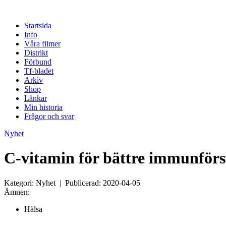
Startsida
Info
Våra filmer
Distrikt
Förbund
Tf-bladet
Arkiv
Shop
Länkar
Min historia
Frågor och svar
Nyhet
C-vitamin för bättre immunför
Kategori: Nyhet | Publicerad: 2020-04-05
Ämnen:
Hälsa