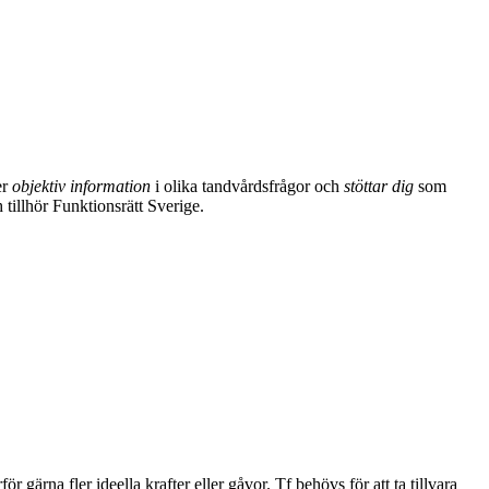
er
objektiv information
i olika tandvårdsfrågor och
stöttar dig
som
 tillhör Funktionsrätt Sverige.
ör gärna fler ideella krafter eller gåvor. Tf behövs för att ta tillvara