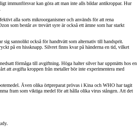
ligt immunförsvar kan göra att man inte alls bildar antikroppar. Hur
.
fektivt alla sorts mikroorganismer och används för att rena
. Ozon som består av trevärt syre är också ett ämne som har starkt
r sig sannolikt också för handtvätt som alternativ till handsprit.
tryckt på en hissknapp. Silvret finns kvar på händerna en tid, vilket
nedsatt förmåga till avgiftning. Höga halter silver har uppmätts hos en
årt att avgifta kroppen från metaller bör inte experimentera med
 botemedel. Även olika örtpreparat prövas i Kina och WHO har tagit
a fram som viktiga medel för att hålla olika virus stången. Att det
tudy.