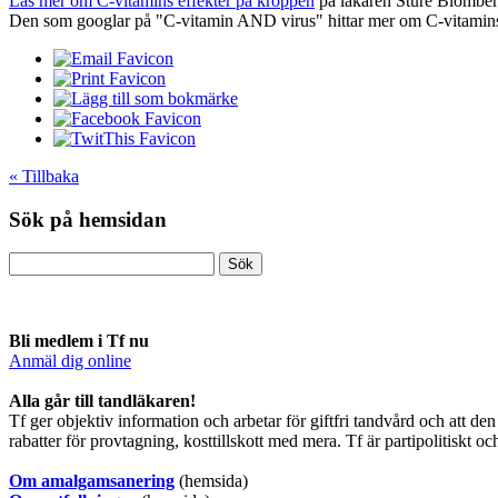
Läs mer om C-vitamins effekter på kroppen
på läkaren Sture Blomber
Den som googlar på "C-vitamin AND virus" hittar mer om C-vitamins
« Tillbaka
Sök på hemsidan
Bli medlem i Tf nu
Anmäl dig online
​Alla går till tandläkaren!
Tf ger objektiv information och arbetar för giftfri tandvård och att
rabatter för provtagning, kosttillskott med mera. Tf är partipolitiskt o
O
m amalgamsanering
(hemsida)