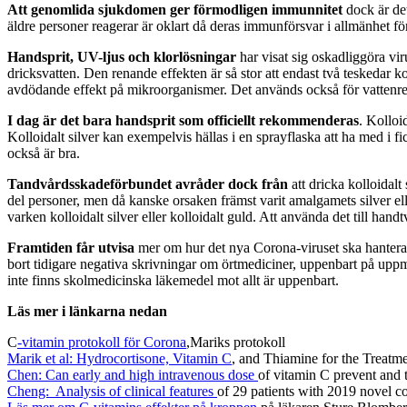
Att genomlida sjukdomen ger förmodligen immunnitet
dock är de
äldre personer reagerar är oklart då deras immunförsvar i allmänhet fö
Handsprit, UV-ljus och klorlösningar
har visat sig oskadliggöra vir
dricksvatten. Den renande effekten är så stor att endast två teskedar ko
avdödande effekt på mikroorganismer. Det används också för vattenre
I dag är det bara handsprit som officiellt rekommenderas
. Kolloi
Kolloidalt silver kan exempelvis hällas i en sprayflaska att ha med i fic
också är bra.
Tandvårdsskadeförbundet avråder dock från
att dricka kolloidal
del personer, men då kanske orsaken främst varit amalgamets silver el
varken kolloidalt silver eller kolloidalt guld. Att använda det till hand
Framtiden får utvisa
mer om hur det nya Corona-viruset ska hanteras
bort tidigare negativa skrivningar om örtmediciner, uppenbart på uppm
inte finns skolmedicinska läkemedel mot allt är uppenbart.
Läs mer i länkarna nedan
C
-vitamin protokoll för Corona
,Mariks protokoll
Marik et al: Hydrocortisone, Vitamin C
, and Thiamine for the Treatm
Chen: Can early and high intravenous dose
of vitamin C prevent and 
Cheng: Analysis of clinical features
of 29 patients with 2019 novel 