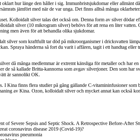
t oklart hur länge den håller i sig. Immunbristsjukdomar eller allmänt då
rsämrats jämfört med när de var unga. Det finns alltså många oklarheter
uset. Kolloidalt silver talas det också om. Denna form av silver dödar ef
lloidalt silver (10 mikrogram silver) behövs för att rena en liter vatten
ning men även för att behandla olika sjukdomar.
dalt silver som kraftfullt tar död på mikroorganismer i dricksvatten lämpa
kan. Spraya händerna så fort du varit i affären, tagit i ett handtag eller 
t silver då många medlemmar är extremt känsliga för metaller och har en 
ler de så kallade Britta-kannorna som avgav silverjoner. Den som har sv
tvätt är sannolikt OK.
. I Kina finns flera studier på gång gällande C-vitamininfusioner som
aning av Kina. Ozon, kolloidalt silver och mycket annat kan också komm
ent of Severe Sepsis and Septic Shock. A Retrospective Before-After S
treat coronavirus disease 2019 (Covid-19)?
coronavirus pneumonia