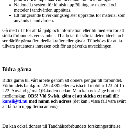
Nationella system för klinisk uppföljning av material och
metoder i tandvården upprättas.
Ett fungerande biverkningsregister upprättas för material som
används i tandvården.
Gå med i Tf för att få hjälp och information eller bli medlem för att
stötta förbundets verksamhet. Tf arbetar till största delen ideellt och
ser därför gärna fler ideella krafter eller gåvor. Tf behövs för att ta
tillvara patientens intressen och för att påverka utvecklingen.
Bidra gärna
Bidra gärna till vårt arbete genom att donera pengar till förbundet.
Förbundets bankgiro: 226-4885 eller swisha till mobilnr 123 24 15
222. Använd gärna QR-koden nedan. Man kan också ge bort ett
medlemskap.
OBS! Vid Swish, glöm ej att skicka ett mail till:
kansli@tf.nu
med namn och adress
(det kan i vissa fall vara svårt
att få fram uppgifterna annars).
Du kan också donera till Tandhälsoförbundets forskningsstiftelse.