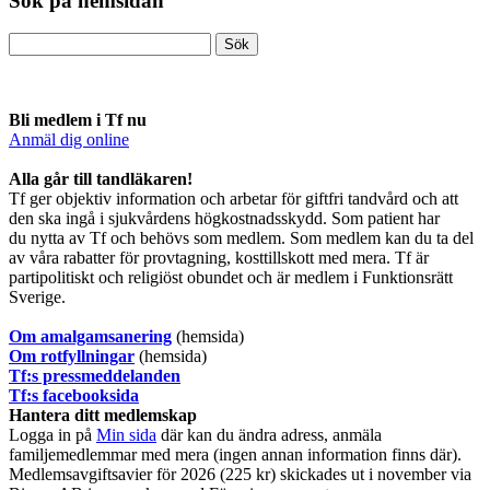
Sök på hemsidan
Bli medlem i Tf nu
Anmäl dig online
​Alla går till tandläkaren!
Tf ger objektiv information och arbetar för giftfri tandvård och att
den ska ingå i sjukvårdens högkostnadsskydd. Som patient har
du nytta av Tf och behövs som medlem. Som medlem kan du ta del
av våra rabatter för provtagning, kosttillskott med mera. Tf är
partipolitiskt och religiöst obundet och är medlem i Funktionsrätt
Sverige.
O
m amalgamsanering
(hemsida)
Om rotfyllningar
(hemsida)
​Tf:s pressmeddelanden
Tf:s facebooksida
Hantera ditt medlemskap
Logga in på
Min sida
där kan du ändra adress, anmäla
familjemedlemmar med mera (ingen annan information finns där).
Medlemsavgiftsavier för 2026 (225 kr) skickades ut i november via