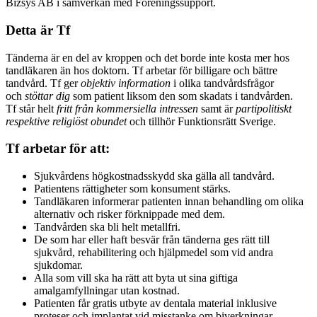
Bizsys AB i samverkan med Föreningssupport.
Detta är Tf
Tänderna är en del av kroppen och det borde inte kosta mer hos
tandläkaren än hos doktorn. Tf arbetar för billigare och bättre
tandvård. Tf ger
objektiv information
i olika tandvårdsfrågor
och
stöttar dig
som patient liksom den som skadats i tandvården.
Tf står helt
fritt från kommersiella intressen
samt är
partipolitiskt
respektive religiöst obundet
och tillhör Funktionsrätt Sverige.
Tf arbetar för att:
Sjukvårdens högkostnadsskydd ska gälla all tandvård.
Patientens rättigheter som konsument stärks.
Tandläkaren informerar patienten innan behandling om olika
alternativ och risker förknippade med dem.
Tandvården ska bli helt metallfri.
De som har eller haft besvär från tänderna ges rätt till
sjukvård, rehabilitering och hjälpmedel som vid andra
sjukdomar.
Alla som vill ska ha rätt att byta ut sina giftiga
amalgamfyllningar utan kostnad.
Patienten får gratis utbyte av dentala material inklusive
proteser och implantat vid misstanke om biverkningar.