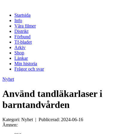
Startsida
Info
Våra filmer
Distrikt
Förbund
Tf-bladet
Arkiv
Shop
Länkar
Min historia
Frågor och svar
Nyhet
Använd tandläkarlaser i
barntandvården
Kategori: Nyhet | Publicerad: 2024-06-16
Ämnen: