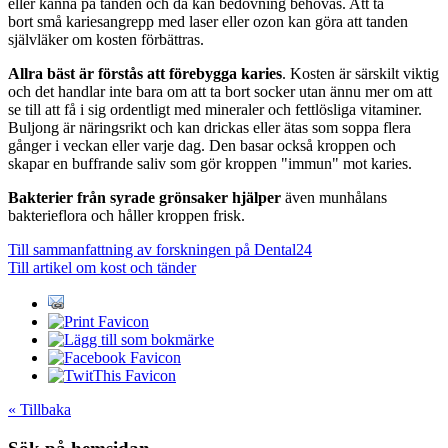
eller känna på tanden och då kan bedövning behövas. Att ta
bort små kariesangrepp med laser eller ozon kan göra att tanden
självläker om kosten förbättras.
Allra bäst är förstås att förebygga karies
. Kosten är särskilt viktig
och det handlar inte bara om att ta bort socker utan ännu mer om att
se till att få i sig ordentligt med mineraler och fettlösliga vitaminer.
Buljong är näringsrikt och kan drickas eller ätas som soppa flera
gånger i veckan eller varje dag. Den basar också kroppen och
skapar en buffrande saliv som gör kroppen "immun" mot karies.
Bakterier från syrade grönsaker hjälper
även munhålans
bakterieflora och håller kroppen frisk.
Till sammanfattning av forskningen på Dental24
Till artikel om kost och tänder
« Tillbaka