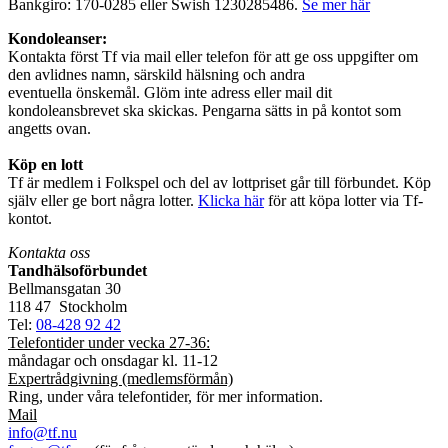
Bankgiro: 170-0285 eller Swish 1230285486.
Se mer här
Kondoleanser:
Kontakta först Tf via mail eller telefon för att ge oss uppgifter om
den avlidnes namn, särskild hälsning och andra
eventuella önskemål. Glöm inte adress eller mail dit
kondoleansbrevet ska skickas. Pengarna sätts in på kontot som
angetts ovan.
Köp en lott
Tf är medlem i Folkspel och del av lottpriset går till förbundet. Köp
själv eller ge bort några lotter.
Klicka här
för att köpa lotter via Tf-
kontot.
Kontakta oss
Tandhälsoförbundet
Bellmansgatan 30
118 47 Stockholm
Tel:
08-428 92 42
Telefontider under vecka 27-36:
måndagar och onsdagar kl. 11-12
Expertrådgivning (medlemsförmån)
Ring, under våra telefontider, för mer information.
Mail
info@tf.nu