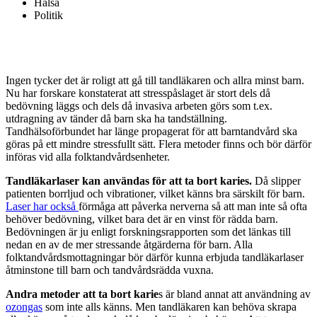
Hälsa
Politik
Ingen tycker det är roligt att gå till tandläkaren och allra minst barn.
Nu har forskare konstaterat att stresspåslaget är stort dels då
bedövning läggs och dels då invasiva arbeten görs som t.ex.
utdragning av tänder då barn ska ha tandställning.
Tandhälsoförbundet har länge propagerat för att barntandvård ska
göras på ett mindre stressfullt sätt. Flera metoder finns och bör därför
införas vid alla folktandvårdsenheter.
Tandläkarlaser kan användas för att ta bort karies.
Då slipper
patienten borrljud och vibrationer, vilket känns bra särskilt för barn.
Laser har också
förmåga att påverka nerverna så att man inte så ofta
behöver bedövning, vilket bara det är en vinst för rädda barn.
Bedövningen är ju enligt forskningsrapporten som det länkas till
nedan en av de mer stressande åtgärderna för barn. Alla
folktandvårdsmottagningar bör därför kunna erbjuda tandläkarlaser
åtminstone till barn och tandvårdsrädda vuxna.
Andra metoder att ta bort karie
s är bland annat att användning av
ozongas
som inte alls känns. Men tandläkaren kan behöva skrapa