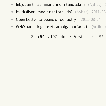
Inbjudan till seminarium om tandteknik
(Nyhet) 2
Kvicksilver i mediciner förbjuds?
(Nyhet) 2011-08
Open Letter to Deans of dentistry
2011-08-04
WHO har aldrig ansett amalgam ofarligt!
(Artikel
Sida
94
av 107 sidor
< Första
<
92