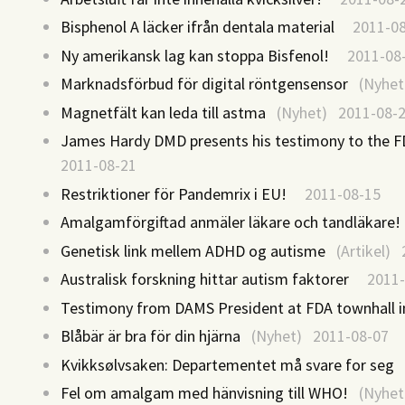
Bisphenol A läcker ifrån dentala material
2011-08
Ny amerikansk lag kan stoppa Bisfenol!
2011-08-
Marknadsförbud för digital röntgensensor
(Nyhet
Magnetfält kan leda till astma
(Nyhet) 2011-08-
James Hardy DMD presents his testimony to the F
2011-08-21
Restriktioner för Pandemrix i EU!
2011-08-15
Amalgamförgiftad anmäler läkare och tandläkare!
Genetisk link mellem ADHD og autisme
(Artikel) 
Australisk forskning hittar autism faktorer
2011-
Testimony from DAMS President at FDA townhall i
Blåbär är bra för din hjärna
(Nyhet) 2011-08-07
Kvikksølvsaken: Departementet må svare for seg
2
Fel om amalgam med hänvisning till WHO!
(Nyhet