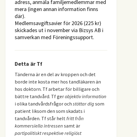
adress, anmäla familjemedlemmar med
mera (ingen annan information finns
där).
Medlemsavgiftsavier för 2026 (225 kr)
skickades ut i november via Bizsys AB i
samverkan med Föreningssupport.
Detta är Tf
Tänderna är en del av kroppen och det
borde inte kosta mer hos tandläkaren än
hos doktorn. Tf arbetar för billigare och
bättre tandvård. Tf ger
objektiv information
i olika tandvårdsfrågor och
stöttar dig
som
patient liksom den som skadats i
tandvården. Tf står helt
fritt från
kommersiella intressen
samt är
partipolitiskt respektive religiöst