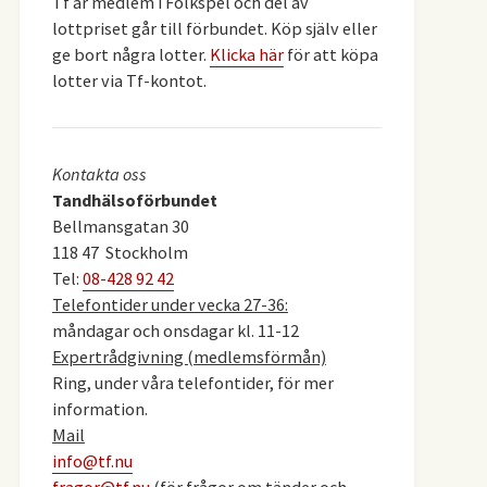
Tf är medlem i Folkspel och del av
lottpriset går till förbundet. Köp själv eller
ge bort några lotter.
Klicka här
för att köpa
lotter via Tf-kontot.
Kontakta oss
Tandhälsoförbundet
Bellmansgatan 30
118 47 Stockholm
Tel:
08-428 92 42
Telefontider under vecka 27-36:
måndagar och onsdagar kl. 11-12
Expertrådgivning (medlemsförmån)
Ring, under våra telefontider, för mer
information.
Mail
info@tf.nu