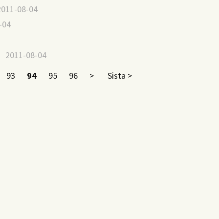
011-08-04
-04
) 2011-08-04
93
94
95
96
>
Sista >