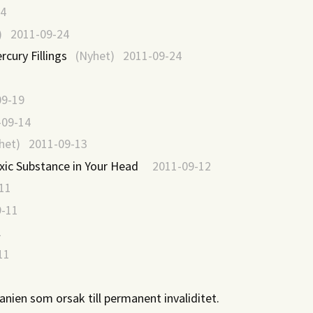
4
 2011-09-24
cury Fillings
(Nyhet) 2011-09-24
9-19
09-14
et) 2011-09-13
oxic Substance in Your Head
2011-09-12
11
-11
1
11
anien som orsak till permanent invaliditet.