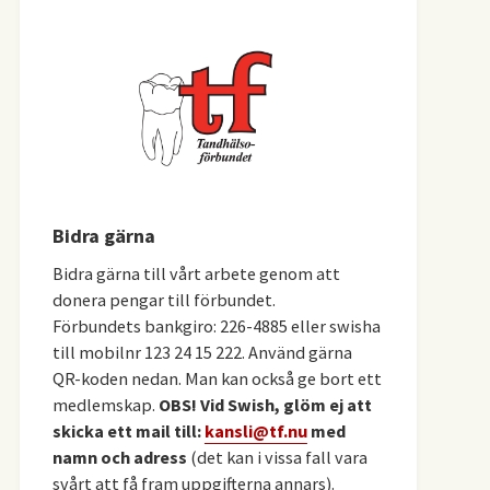
Bidra gärna
Bidra gärna till vårt arbete genom att
donera pengar till förbundet.
Förbundets bankgiro: 226-4885 eller swisha
till mobilnr 123 24 15 222. Använd gärna
QR-koden nedan. Man kan också ge bort ett
medlemskap.
OBS! Vid Swish, glöm ej att
skicka ett mail till:
kansli@tf.nu
med
namn och adress
(det kan i vissa fall vara
svårt att få fram uppgifterna annars).