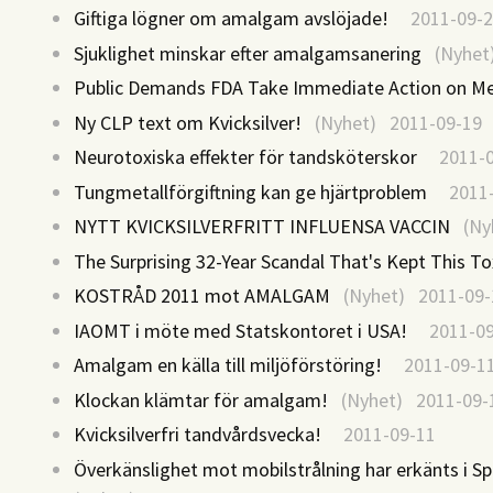
Giftiga lögner om amalgam avslöjade!
2011-09-2
Sjuklighet minskar efter amalgamsanering
(Nyhet)
Public Demands FDA Take Immediate Action on Mer
Ny CLP text om Kvicksilver!
(Nyhet) 2011-09-19
Neurotoxiska effekter för tandsköterskor
2011-0
Tungmetallförgiftning kan ge hjärtproblem
2011-
NYTT KVICKSILVERFRITT INFLUENSA VACCIN
(Nyh
The Surprising 32-Year Scandal That's Kept This T
KOSTRÅD 2011 mot AMALGAM
(Nyhet) 2011-09-
IAOMT i möte med Statskontoret i USA!
2011-09
Amalgam en källa till miljöförstöring!
2011-09-1
Klockan klämtar för amalgam!
(Nyhet) 2011-09-
Kvicksilverfri tandvårdsvecka!
2011-09-11
Överkänslighet mot mobilstrålning har erkänts i Sp