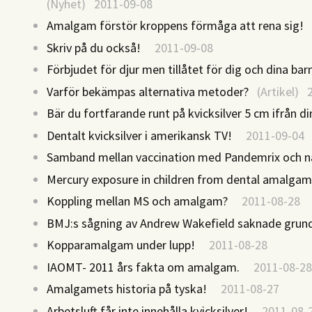
(Nyhet) 2011-09-08
Amalgam förstör kroppens förmåga att rena sig!
2
Skriv på du också!
2011-09-08
Förbjudet för djur men tillåtet för dig och dina bar
Varför bekämpas alternativa metoder?
(Artikel) 
Bär du fortfarande runt på kvicksilver 5 cm ifrån di
Dentalt kvicksilver i amerikansk TV!
2011-09-04
Samband mellan vaccination med Pandemrix och na
Mercury exposure in children from dental amalga
Koppling mellan MS och amalgam?
2011-08-28
BMJ:s sågning av Andrew Wakefield saknade grun
Kopparamalgam under lupp!
2011-08-28
IAOMT- 2011 års fakta om amalgam.
2011-08-2
Amalgamets historia på tyska!
2011-08-27
Arbetsluft får inte innehålla kvicksilver!
2011-08-