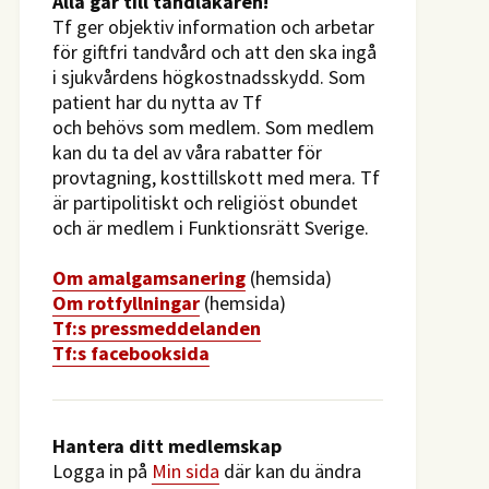
​Alla går till tandläkaren!
Tf ger objektiv information och arbetar
för giftfri tandvård och att den ska ingå
i sjukvårdens högkostnadsskydd. Som
patient har du nytta av Tf
och behövs som medlem. Som medlem
kan du ta del av våra rabatter för
provtagning, kosttillskott med mera. Tf
är partipolitiskt och religiöst obundet
och är medlem i Funktionsrätt Sverige.
O
m amalgamsanering
(hemsida)
Om rotfyllningar
(hemsida)
​Tf:s pressmeddelanden
Tf:s facebooksida
Hantera ditt medlemskap
Logga in på
Min sida
där kan du ändra