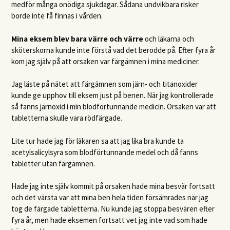
medför många onödiga sjukdagar. Sådana undvikbara risker
borde inte få finnas i vården.
Mina eksem blev bara värre och värre
och läkarna och
sköterskorna kunde inte förstå vad det berodde på. Efter fyra år
kom jag själv på att orsaken var färgämnen i mina mediciner.
Jag läste på nätet att färgämnen som järn- och titanoxider
kunde ge upphov till eksem just på benen. När jag kontrollerade
så fanns järnoxid i min blodförtunnande medicin. Orsaken var att
tabletterna skulle vara rödfärgade.
Lite tur hade jag för läkaren sa att jag lika bra kunde ta
acetylsalicylsyra som blodförtunnande medel och då fanns
tabletter utan färgämnen.
Hade jag inte själv kommit på orsaken hade mina besvär fortsatt
och det värsta var att mina ben hela tiden försämrades när jag
tog de färgade tabletterna. Nu kunde jag stoppa besvären efter
fyra år, men hade eksemen fortsatt vet jag inte vad som hade