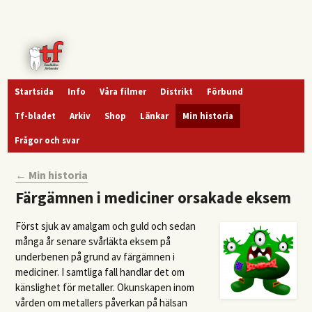
Startsida
Info
Våra filmer
Distrikt
Förbund
Tf-bladet
Arkiv
Shop
Länkar
Min historia
Frågor och svar
← Min historia
Färgämnen i mediciner orsakade eksem
Först sjuk av amalgam och guld och sedan
många år senare svårläkta eksem på
underbenen på grund av färgämnen i
mediciner. I samtliga fall handlar det om
känslighet för metaller. Okunskapen inom
vården om metallers påverkan på hälsan