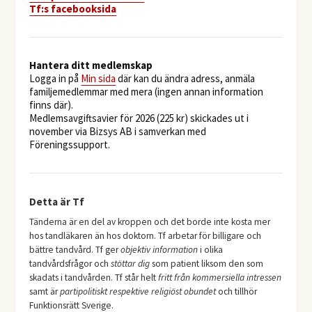
Tf:s facebooksida
Hantera ditt medlemskap
Logga in på
Min sida
där kan du ändra adress, anmäla
familjemedlemmar med mera (ingen annan information
finns där).
Medlemsavgiftsavier för 2026 (225 kr) skickades ut i
november via Bizsys AB i samverkan med
Föreningssupport.
Detta är Tf
Tänderna är en del av kroppen och det borde inte kosta mer
hos tandläkaren än hos doktorn. Tf arbetar för billigare och
bättre tandvård. Tf ger
objektiv information
i olika
tandvårdsfrågor och
stöttar dig
som patient liksom den som
skadats i tandvården. Tf står helt
fritt från kommersiella intressen
samt är
partipolitiskt respektive religiöst obundet
och tillhör
Funktionsrätt Sverige.