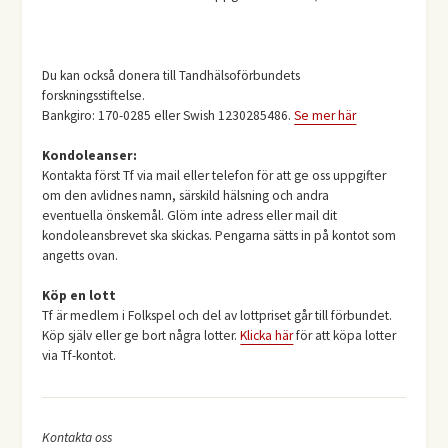
Du kan också donera till Tandhälsoförbundets
forskningsstiftelse.
Bankgiro: 170-0285 eller Swish 1230285486.
Se mer här
Kondoleanser:
Kontakta först Tf via mail eller telefon för att ge oss uppgifter
om den avlidnes namn, särskild hälsning och andra
eventuella önskemål. Glöm inte adress eller mail dit
kondoleansbrevet ska skickas. Pengarna sätts in på kontot som
angetts ovan.
Köp en lott
Tf är medlem i Folkspel och del av lottpriset går till förbundet.
Köp själv eller ge bort några lotter.
Klicka här
för att köpa lotter
via Tf-kontot.
Kontakta oss