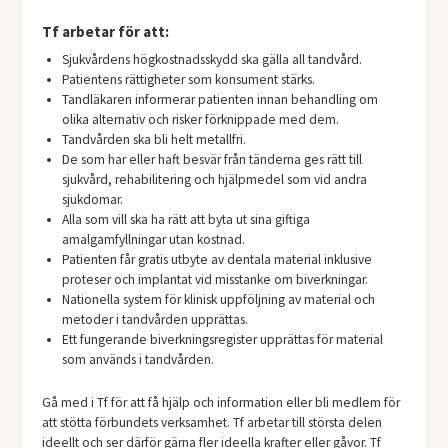
Tf arbetar för att:
Sjukvårdens högkostnadsskydd ska gälla all tandvård.
Patientens rättigheter som konsument stärks.
Tandläkaren informerar patienten innan behandling om
olika alternativ och risker förknippade med dem.
Tandvården ska bli helt metallfri.
De som har eller haft besvär från tänderna ges rätt till
sjukvård, rehabilitering och hjälpmedel som vid andra
sjukdomar.
Alla som vill ska ha rätt att byta ut sina giftiga
amalgamfyllningar utan kostnad.
Patienten får gratis utbyte av dentala material inklusive
proteser och implantat vid misstanke om biverkningar.
Nationella system för klinisk uppföljning av material och
metoder i tandvården upprättas.
Ett fungerande biverkningsregister upprättas för material
som används i tandvården.
Gå med i Tf för att få hjälp och information eller bli medlem för
att stötta förbundets verksamhet. Tf arbetar till största delen
ideellt och ser därför gärna fler ideella krafter eller gåvor. Tf