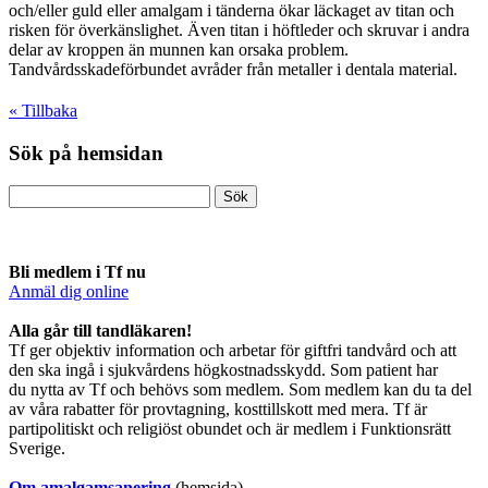
och/eller guld eller amalgam i tänderna ökar läckaget av titan och
risken för överkänslighet. Även titan i höftleder och skruvar i andra
delar av kroppen än munnen kan orsaka problem.
Tandvårdsskadeförbundet avråder från metaller i dentala material.
« Tillbaka
Sök på hemsidan
Bli medlem i Tf nu
Anmäl dig online
​Alla går till tandläkaren!
Tf ger objektiv information och arbetar för giftfri tandvård och att
den ska ingå i sjukvårdens högkostnadsskydd. Som patient har
du nytta av Tf och behövs som medlem. Som medlem kan du ta del
av våra rabatter för provtagning, kosttillskott med mera. Tf är
partipolitiskt och religiöst obundet och är medlem i Funktionsrätt
Sverige.
O
m amalgamsanering
(hemsida)