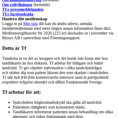
Om rotfyllningar
(hemsida)
​Tf:s pressmeddelanden
Tf:s facebooksida
Hantera ditt medlemskap
Logga in på
Min sida
där kan du ändra adress, anmäla
familjemedlemmar med mera (ingen annan information finns där).
Medlemsavgiftsavier för 2026 (225 kr) skickades ut i november via
Bizsys AB i samverkan med Föreningssupport.
Detta är Tf
Tänderna är en del av kroppen och det borde inte kosta mer hos
tandläkaren än hos doktorn. Tf arbetar för billigare och bättre
tandvård. Tf ger
objektiv information
i olika tandvårdsfrågor
och
stöttar dig
som patient liksom den som skadats i tandvården.
Tf står helt
fritt från kommersiella intressen
samt är
partipolitiskt
respektive religiöst obundet
och tillhör Funktionsrätt Sverige.
Tf arbetar för att:
Sjukvårdens högkostnadsskydd ska gälla all tandvård.
Patientens rättigheter som konsument stärks.
Tandläkaren informerar patienten innan behandling om olika
alternativ och risker förknippade med dem.