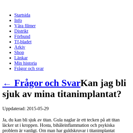
Startsida
Info
Våra filmer
Distrikt
Förbund
Tf-bladet
Arkiv
Shop
Länkar
Min historia
Frågor och svar
← Frågor och Svar
Kan jag bli
sjuk av mina titanimplantat?
Uppdaterad: 2015-05-29
Ja, du kan bli sjuk av titan. Gula naglar är ett tecken på att titan
läcker ut i kroppen. Hosta, bihåleinflammation och psykiska
problem är vanligt. Om man har guldskruvar i titanimplantat