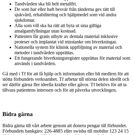
Tandvården ska bli helt metallfri.
De som har eller haft besvär från tänderna ges rätt till
sjukvård, rehabilitering och hjälpmedel som vid andra
sjukdomar.
Alla som vill ska ha rätt att byta ut sina giftiga
amalgamfyllningar utan kostnad.
Patienten får gratis utbyte av dentala material inklusive
proteser och implantat vid misstanke om biverkningar.
Nationella system för klinisk uppföljning av material och
metoder i tandvården upprättas.
Ett fungerande biverkningsregister upprättas för material som
används i tandvården.
Gå med i Tf för att få hjälp och information eller bli medlem för att
stötta förbundets verksamhet. Tf arbetar till största delen ideellt och
ser därför gärna fler ideella krafter eller gåvor. Tf behövs för att ta
tillvara patientens intressen och för att påverka utvecklingen.
Bidra gärna
Bidra gärna till vårt arbete genom att donera pengar till förbundet.
Förbundets bankgiro: 226-4885 eller swisha till mobilnr 123 24 15