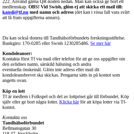
222. Använd gärna QR-koden nedan. Man kan också ge bort ett
medlemskap.
OBS! Vid Swish, glöm ej att skicka ett mail till:
kansli@tf.nu
med namn och adress
(det kan i vissa fall vara svårt
att få fram uppgifterna annars).
Du kan också donera till Tandhälsoförbundets forskningsstiftelse.
Bankgiro: 170-0285 eller Swish 1230285486.
Se mer här
Kondoleanser:
Kontakta först Tf via mail eller telefon för att ge oss uppgifter om
den avlidnes namn, särskild hälsning och andra
eventuella önskemål. Glöm inte adress eller mail dit
kondoleansbrevet ska skickas. Pengarna sätts in på kontot som
angetts ovan.
Köp en lott
Tf är medlem i Folkspel och del av lottpriset går till förbundet. Köp
själv eller ge bort några lotter.
Klicka här
för att köpa lotter via Tf-
kontot.
Kontakta oss
Tandhälsoförbundet
Bellmansgatan 30
118 47 Stockholm