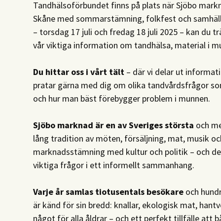
Tandhälsoförbundet finns på plats när Sjöbo markn
Skåne med sommarstämning, folkfest och samhäll
– torsdag 17 juli och fredag 18 juli 2025 – kan du tr
vår viktiga information om tandhälsa, material i 
Du hittar oss i vårt tält
– där vi delar ut informa
pratar gärna med dig om olika tandvårdsfrågor so
och hur man bäst förebygger problem i munnen.
Sjöbo marknad är en av Sveriges största
och me
lång tradition av möten, försäljning, mat, musik o
marknadsstämning med kultur och politik – och det 
viktiga frågor i ett informellt sammanhang.
Varje år samlas tiotusentals besökare
och hundr
är känd för sin bredd: knallar, ekologisk mat, hantv
något för alla åldrar – och ett perfekt tillfälle att