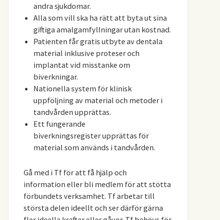
andra sjukdomar.
Alla som vill ska ha rätt att byta ut sina
giftiga amalgamfyllningar utan kostnad.
Patienten får gratis utbyte av dentala
material inklusive proteser och
implantat vid misstanke om
biverkningar.
Nationella system för klinisk
uppföljning av material och metoder i
tandvården upprättas.
Ett fungerande
biverkningsregister upprättas för
material som används i tandvården.
Gå med i Tf för att få hjälp och
information eller bli medlem för att stötta
förbundets verksamhet. Tf arbetar till
största delen ideellt och ser därför gärna
fler ideella krafter eller gåvor. Tf behövs för