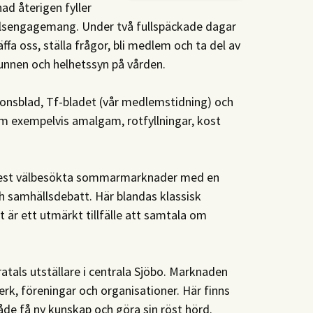
ad återigen fyller
sengagemang. Under två fullspäckade dagar
äffa oss, ställa frågor, bli medlem och ta del av
munnen och helhetssyn på vården.
tionsblad, Tf-bladet (vår medlemstidning) och
m exempelvis amalgam, rotfyllningar, kost
st välbesökta sommarmarknader med en
ch samhällsdebatt. Här blandas klassisk
är ett utmärkt tillfälle att samtala om
atals utställare i centrala Sjöbo. Marknaden
erk, föreningar och organisationer. Här finns
 både få ny kunskap och göra sin röst hörd.