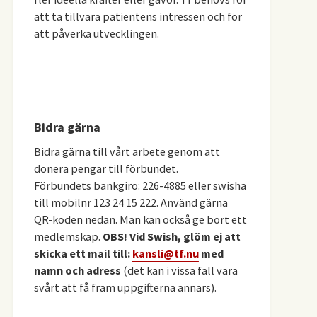
att ta tillvara patientens intressen och för
att påverka utvecklingen.
Bidra gärna
Bidra gärna till vårt arbete genom att
donera pengar till förbundet.
Förbundets bankgiro: 226-4885 eller swisha
till mobilnr 123 24 15 222. Använd gärna
QR-koden nedan. Man kan också ge bort ett
medlemskap.
OBS! Vid Swish, glöm ej att
skicka ett mail till:
kansli@tf.nu
med
namn och adress
(det kan i vissa fall vara
svårt att få fram uppgifterna annars).