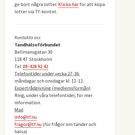
ge bort några lotter.
Klicka här
för att köpa
lotter via Tf-kontot.
Kontakta oss
Tandhälsoförbundet
Bellmansgatan 30
118 47 Stockholm
Tel:
08-428 92 42
Telefontider under vecka 27-36:
måndagar och onsdagar kl. 11-12
Expertrådgivning (medlemsförmån)
Ring, under våra telefontider, för mer
information.
Mail
info@tf.nu
fragor@tf.nu
(för frågor om tänder och
hälsa)