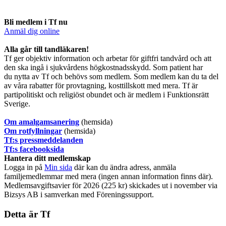
Bli medlem i Tf nu
Anmäl dig online
​Alla går till tandläkaren!
Tf ger objektiv information och arbetar för giftfri tandvård och att
den ska ingå i sjukvårdens högkostnadsskydd. Som patient har
du nytta av Tf och behövs som medlem. Som medlem kan du ta del
av våra rabatter för provtagning, kosttillskott med mera. Tf är
partipolitiskt och religiöst obundet och är medlem i Funktionsrätt
Sverige.
O
m amalgamsanering
(hemsida)
Om rotfyllningar
(hemsida)
​Tf:s pressmeddelanden
Tf:s facebooksida
Hantera ditt medlemskap
Logga in på
Min sida
där kan du ändra adress, anmäla
familjemedlemmar med mera (ingen annan information finns där).
Medlemsavgiftsavier för 2026 (225 kr) skickades ut i november via
Bizsys AB i samverkan med Föreningssupport.
Detta är Tf