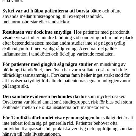
sina vanor.
Syftet var att hjälpa patienterna att borsta
bättre och oftare
använda mellanrumsrengöring, till exempel tandtråd,
mellanrumsborstar eller tandstickor.
Resultaten var dock inte entydiga.
Hos patienter med parodontit
visade vissa studier mindre blödning vid sondering och mindre plack
efter beteendeinsatser, medan andra studier inte såg någon tydlig
skillnad jämfört med vanlig rådgivning. Även när det gällde
inflammation i tandköttet och fickdjup varierade resultaten.
För patienter med gingivit såg några studier
en minskning av
blödning i tandköttet, men även här var resultaten osäkra och inte
tillräckligt samstämmiga. Forskarna fann heller inget starkt stöd för
att insatserna tydligt förbättrade patienternas egna munhygienvanor
på längre sikt.
Den samlade evidensen bedömdes därför
som mycket osäker.
Orsakerna var bland annat små studiegrupper, risk för bias och stora
skillnader mellan de olika insatserna och mätmetoderna.
För Tandhälsoförbundet visar genomgången
hur viktigt det är att
inte enbart förlita sig på generella råd. Patienter behöver ofta
individuellt anpassat stöd, praktiska verktyg och uppföljning som tar
hänsyn till hela livssituationen.