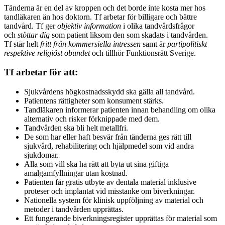
Tänderna är en del av kroppen och det borde inte kosta mer hos
tandläkaren än hos doktorn. Tf arbetar för billigare och bättre
tandvård. Tf ger
objektiv information
i olika tandvårdsfrågor
och
stöttar dig
som patient liksom den som skadats i tandvården.
Tf står helt
fritt från kommersiella intressen
samt är
partipolitiskt
respektive religiöst obundet
och tillhör Funktionsrätt Sverige.
Tf arbetar för att:
Sjukvårdens högkostnadsskydd ska gälla all tandvård.
Patientens rättigheter som konsument stärks.
Tandläkaren informerar patienten innan behandling om olika
alternativ och risker förknippade med dem.
Tandvården ska bli helt metallfri.
De som har eller haft besvär från tänderna ges rätt till
sjukvård, rehabilitering och hjälpmedel som vid andra
sjukdomar.
Alla som vill ska ha rätt att byta ut sina giftiga
amalgamfyllningar utan kostnad.
Patienten får gratis utbyte av dentala material inklusive
proteser och implantat vid misstanke om biverkningar.
Nationella system för klinisk uppföljning av material och
metoder i tandvården upprättas.
Ett fungerande biverkningsregister upprättas för material som