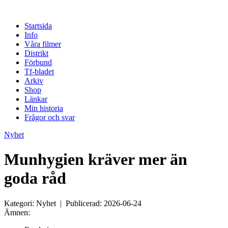
Startsida
Info
Våra filmer
Distrikt
Förbund
Tf-bladet
Arkiv
Shop
Länkar
Min historia
Frågor och svar
Nyhet
Munhygien kräver mer än
goda råd
Kategori: Nyhet | Publicerad: 2026-06-24
Ämnen: