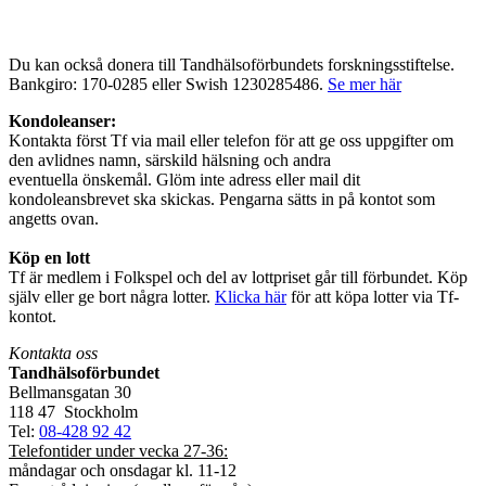
Du kan också donera till Tandhälsoförbundets forskningsstiftelse.
Bankgiro: 170-0285 eller Swish 1230285486.
Se mer här
Kondoleanser:
Kontakta först Tf via mail eller telefon för att ge oss uppgifter om
den avlidnes namn, särskild hälsning och andra
eventuella önskemål. Glöm inte adress eller mail dit
kondoleansbrevet ska skickas. Pengarna sätts in på kontot som
angetts ovan.
Köp en lott
Tf är medlem i Folkspel och del av lottpriset går till förbundet. Köp
själv eller ge bort några lotter.
Klicka här
för att köpa lotter via Tf-
kontot.
Kontakta oss
Tandhälsoförbundet
Bellmansgatan 30
118 47 Stockholm
Tel:
08-428 92 42
Telefontider under vecka 27-36:
måndagar och onsdagar kl. 11-12