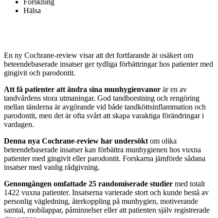
Forskning
Hälsa
En ny Cochrane-review visar att det fortfarande är osäkert om
beteendebaserade insatser ger tydliga förbättringar hos patienter med
gingivit och parodontit.
Att få patienter att ändra sina munhygienvanor
är en av
tandvårdens stora utmaningar. God tandborstning och rengöring
mellan tänderna är avgörande vid både tandköttsinflammation och
parodontit, men det är ofta svårt att skapa varaktiga förändringar i
vardagen.
Denna nya Cochrane-review har undersökt
om olika
beteendebaserade insatser kan förbättra munhygienen hos vuxna
patienter med gingivit eller parodontit. Forskarna jämförde sådana
insatser med vanlig rådgivning.
Genomgången omfattade 25 randomiserade studier
med totalt
1422 vuxna patienter. Insatserna varierade stort och kunde bestå av
personlig vägledning, återkoppling på munhygien, motiverande
samtal, mobilappar, påminnelser eller att patienten själv registrerade