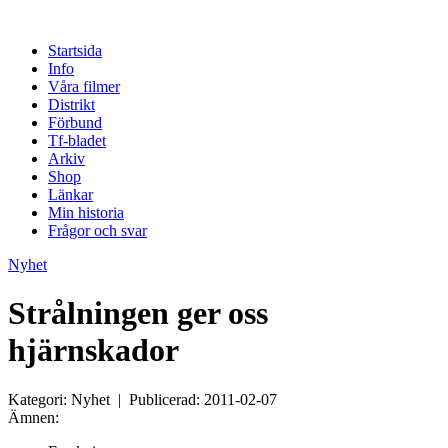
Startsida
Info
Våra filmer
Distrikt
Förbund
Tf-bladet
Arkiv
Shop
Länkar
Min historia
Frågor och svar
Nyhet
Strålningen ger oss
hjärnskador
Kategori: Nyhet | Publicerad: 2011-02-07
Ämnen: