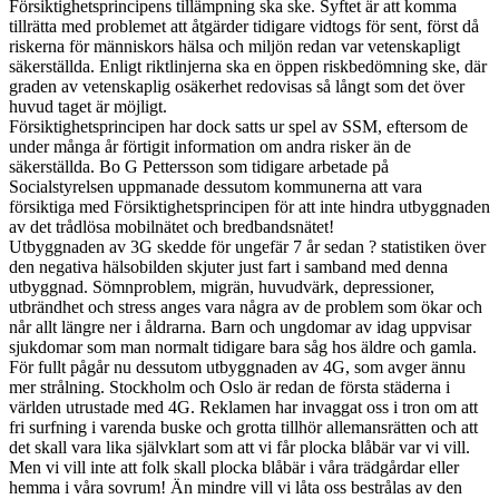
Försiktighetsprincipens tillämpning ska ske. Syftet är att komma
tillrätta med problemet att åtgärder tidigare vidtogs för sent, först då
riskerna för människors hälsa och miljön redan var vetenskapligt
säkerställda. Enligt riktlinjerna ska en öppen riskbedömning ske, där
graden av vetenskaplig osäkerhet redovisas så långt som det över
huvud taget är möjligt.
Försiktighetsprincipen har dock satts ur spel av
SSM
, eftersom de
under många år förtigit information om andra risker än de
säkerställda. Bo G Pettersson som tidigare arbetade på
Socialstyrelsen uppmanade dessutom kommunerna att vara
försiktiga med Försiktighetsprincipen för att inte hindra utbyggnaden
av det trådlösa mobilnätet och bredbandsnätet!
Utbyggnaden av 3G skedde för ungefär 7 år sedan ? statistiken över
den negativa hälsobilden skjuter just fart i samband med denna
utbyggnad. Sömnproblem, migrän, huvudvärk, depressioner,
utbrändhet och stress anges vara några av de problem som ökar och
når allt längre ner i åldrarna. Barn och ungdomar av idag uppvisar
sjukdomar som man normalt tidigare bara såg hos äldre och gamla.
För fullt pågår nu dessutom utbyggnaden av 4G, som avger ännu
mer strålning. Stockholm och Oslo är redan de första städerna i
världen utrustade med 4G. Reklamen har invaggat oss i tron om att
fri surfning i varenda buske och grotta tillhör allemansrätten och att
det skall vara lika självklart som att vi får plocka blåbär var vi vill.
Men vi vill inte att folk skall plocka blåbär i våra trädgårdar eller
hemma i våra sovrum! Än mindre vill vi låta oss bestrålas av den