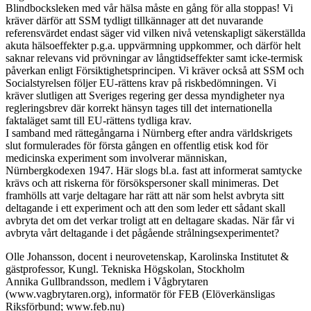
Blindbocksleken med vår hälsa måste en gång för alla stoppas! Vi
kräver därför att
SSM
tydligt tillkännager att det nuvarande
referensvärdet endast säger vid vilken nivå vetenskapligt säkerställda
akuta hälsoeffekter p.g.a. uppvärmning uppkommer, och därför helt
saknar relevans vid prövningar av långtidseffekter samt icke-termisk
påverkan enligt Försiktighetsprincipen. Vi kräver också att
SSM
och
Socialstyrelsen följer EU-rättens krav på riskbedömningen. Vi
kräver slutligen att Sveriges regering ger dessa myndigheter nya
regleringsbrev där korrekt hänsyn tages till det internationella
faktaläget samt till EU-rättens tydliga krav.
I samband med rättegångarna i Nürnberg efter andra världskrigets
slut formulerades för första gången en offentlig etisk kod för
medicinska experiment som involverar människan,
Nürnbergkodexen 1947. Här slogs bl.a. fast att informerat samtycke
krävs och att riskerna för försökspersoner skall minimeras. Det
framhölls att varje deltagare har rätt att när som helst avbryta sitt
deltagande i ett experiment och att den som leder ett sådant skall
avbryta det om det verkar troligt att en deltagare skadas. När får vi
avbryta vårt deltagande i det pågående strålningsexperimentet?
Olle Johansson, docent i neurovetenskap, Karolinska Institutet &
gästprofessor, Kungl. Tekniska Högskolan, Stockholm
Annika Gullbrandsson, medlem i Vågbrytaren
(www.vagbrytaren.org), informatör för
FEB
(Elöverkänsligas
Riksförbund; www.feb.nu)