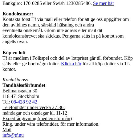
Bankgiro: 170-0285 eller Swish 1230285486.
Se mer här
Kondoleanser:
Kontakta först Tf via mail eller telefon för att ge oss uppgifter om
den avlidnes namn, särskild hälsning och andra
eventuella önskemål. Glöm inte adress eller mail dit
kondoleansbrevet ska skickas. Pengarna sätts in på kontot som
angetts ovan.
Köp en lott
Tf är medlem i Folkspel och del av lottpriset går till förbundet. Köp
själv eller ge bort några lotter.
Klicka här
för att köpa lotter via Tf-
kontot.
Kontakta oss
Tandhälsoförbundet
Bellmansgatan 30
118 47 Stockholm
Tel:
08-428 92 42
Telefontider under vecka 27-36:
måndagar och onsdagar kl. 11-12
Expertrådgivning (medlemsförmån)
Ring, under våra telefontider, för mer information.
Mail
info@tf.nu