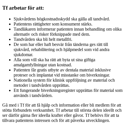
Tf arbetar för att:
Sjukvårdens högkostnadsskydd ska gälla all tandvård.
Patientens rättigheter som konsument stärks.
Tandläkaren informerar patienten innan behandling om olika
alternativ och risker förknippade med dem.
Tandvården ska bli helt metallfri.
De som har eller haft besvär från tänderna ges rätt till
sjukvård, rehabilitering och hjälpmedel som vid andra
sjukdomar.
Alla som vill ska ha rätt att byta ut sina giftiga
amalgamfyllningar utan kostnad.
Patienten får gratis utbyte av dentala material inklusive
proteser och implantat vid misstanke om biverkningar.
Nationella system för klinisk uppföljning av material och
metoder i tandvården upprättas.
Ett fungerande biverkningsregister upprättas för material som
används i tandvården.
Gå med i Tf för att få hjälp och information eller bli medlem för att
stötta förbundets verksamhet. Tf arbetar till största delen ideellt och
ser därför gärna fler ideella krafter eller gåvor. Tf behövs för att ta
tillvara patientens intressen och för att påverka utvecklingen.