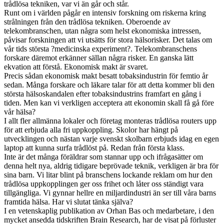
trådlösa tekniken, var vi än går och står.
Runt om i världen pågår en intensiv forskning om riskerna kring
strålningen från den trådlösa tekniken. Oberoende av
telekombranschen, utan några som helst ekonomiska intressen,
påvisar forskningen att vi utsätts för stora hälsorisker. Det talas om
vår tids största ?medicinska experiment?. Telekombranschens
forskare däremot erkänner sällan några risker. En ganska lätt
ekvation att förstå. Ekonomisk makt är svaret.
Precis sådan ekonomisk makt besatt tobaksindustrin för femtio år
sedan. Många forskare och läkare talar för att detta kommer bli den
största hälsoskandalen efter tobaksindustrins framfart en gång i
tiden. Men kan vi verkligen acceptera att ekonomin skall få gå före
vår hälsa?
I allt fler allmänna lokaler och företag monteras trådlösa routers upp
för att erbjuda alla fri uppkoppling. Skolor har hängt på
utvecklingen och nästan varje svenskt skolbarn erbjuds idag en egen
laptop att kunna surfa trådlöst på. Redan från första klass.
Inte är det många föräldrar som stannar upp och ifrågasätter om
denna helt nya, aldrig tidigare beprövade teknik, verkligen är bra för
sina barn. Vi litar blint på branschens lockande reklam om hur den
trådlösa uppkopplingen ger oss frihet och låter oss ständigt vara
tillgängliga. Vi gynnar hellre en miljardindustri än ser till våra barns
framtida hälsa. Har vi slutat tänka själva?
I en vetenskaplig publikation av Orhan Bas och medarbetare, i den
mycket ansedda tidskriften Brain Research, har de visat på förluster