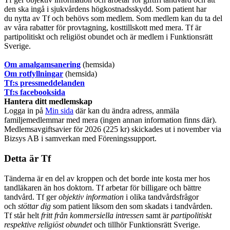
den ska ingå i sjukvårdens högkostnadsskydd. Som patient har
du nytta av Tf och behövs som medlem. Som medlem kan du ta del
av våra rabatter för provtagning, kosttillskott med mera. Tf är
partipolitiskt och religiöst obundet och är medlem i Funktionsrätt
Sverige.
O
m amalgamsanering
(hemsida)
Om rotfyllningar
(hemsida)
​Tf:s pressmeddelanden
Tf:s facebooksida
Hantera ditt medlemskap
Logga in på
Min sida
där kan du ändra adress, anmäla
familjemedlemmar med mera (ingen annan information finns där).
Medlemsavgiftsavier för 2026 (225 kr) skickades ut i november via
Bizsys AB i samverkan med Föreningssupport.
Detta är Tf
Tänderna är en del av kroppen och det borde inte kosta mer hos
tandläkaren än hos doktorn. Tf arbetar för billigare och bättre
tandvård. Tf ger
objektiv information
i olika tandvårdsfrågor
och
stöttar dig
som patient liksom den som skadats i tandvården.
Tf står helt
fritt från kommersiella intressen
samt är
partipolitiskt
respektive religiöst obundet
och tillhör Funktionsrätt Sverige.