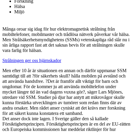
Forskning
Hälsa
Miljö
Många oroar sig idag för hur elektromagnetisk strålning från
mobiltelefoner, mobilmaster och trådlösa nätverk påverkar vår hälsa.
Men Strålsäkerhetsmyndighetens (SSMs) vetenskapliga råd slår nu i
sin årliga rapport fast att det saknas bevis för att strålningen skulle
vara farlig för hälsan.
Strålningen ger oss hjärnskador
Men efter 10 år är situationen en annan och därför uppmanar
SSM
samtidigt till att ?för säkerhets skull? hålla mobilen på avstånd och
att använda handsfree. ?Det är framför allt viktigt för barn och
ungdomar. För de kommer ju att använda mobiltelefon under
mycket längre tid än vad dagens vuxna gör?, säger Lars Mjönes,
utredare vid
SSM
. Studier på djur har antytt att mikrovågor skulle
kunna förstärka utvecklingen av tumörer som redan finns där av
andra orsaker. Men rådet anser cyniskt att det krävs mer forskning
för att säkert kunna konstatera ett samband.
Det anser dock inte lagen. I Sverige gäller den så kallade
Försiktighetsprincipen. Försiktighetsprincipen är en del av EU-rätten
och Europeiska kommissionen har meddelat riktlinjer för hur