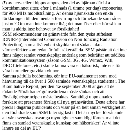
(!) av nervceller i hippocampus, den del av hjärnan där bl.a.
korttidsminnet sitter, efter 1 månads (1 timme per dag) exponering
för 900 MHz mobilstrålning. Är denna hjärnskada den enkla
förklaringen till den mentala förvirring och förnekande som råder
just nu? Om man inte kommer ihåg det man läser eller hör så kan
man ju aldrig inse behovet av försiktighet!
SSM
rekommenderar ett gränsvärde från den tyska stiftelsen
ICNIRP
(International Commission on Non-Ionizing Radiation
Protection), som alltså enbart skyddar mot sådana akuta
värmeeffekter som redan är fullt säkerställda.
SSM
påstår att det inte
finns något samlat vetenskapligt underlag som bekräftar att trådlösa
kommunikationssystem (såsom
GSM
, 3G, 4G, Wimax, Wifi,
DECT-telefoner, etc.) skulle kunna vara en hälsorisk, inte ens för
våra barn eller gravida kvinnor.
Samma gåtfulla bedömning gör inte EU-parlamentet som, med
hänvisning till de över 1 500 samlade vetenskapliga studierna i The
Bioinitiative Report, per den 4:e september 2008 angav att de
rådande ?föråldrade? gränsvärdena måste sänkas och att
försiktighetsprincipen måste beaktas. Samtidigt uppmanades
forskare att presentera förslag till nya gränsvärden. Detta arbete har
precis i dagarna publicerats och visar på en helt annan verklighet än
den föråldrade som
SSM
biter sig fast i. Det är mycket förvånande
att våra svenska ansvariga myndigheter samtidigt förnekar att det
finns en samlad vetenskaplig kunskap om hälsorisker! Är vi inte
längre en del av EU?