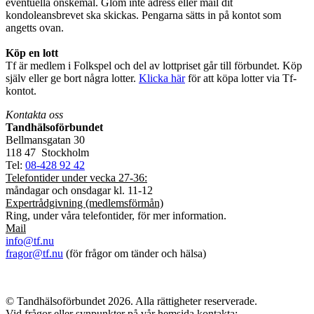
eventuella önskemål. Glöm inte adress eller mail dit
kondoleansbrevet ska skickas. Pengarna sätts in på kontot som
angetts ovan.
Köp en lott
Tf är medlem i Folkspel och del av lottpriset går till förbundet. Köp
själv eller ge bort några lotter.
Klicka här
för att köpa lotter via Tf-
kontot.
Kontakta oss
Tandhälsoförbundet
Bellmansgatan 30
118 47 Stockholm
Tel:
08-428 92 42
Telefontider under vecka 27-36:
måndagar och onsdagar kl. 11-12
Expertrådgivning (medlemsförmån)
Ring, under våra telefontider, för mer information.
Mail
info@tf.nu
fragor@tf.nu
(för frågor om tänder och hälsa)
© Tandhälsoförbundet 2026. Alla rättigheter reserverade.
Vid frågor eller synpunkter på vår hemsida kontakta: