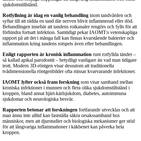
sjukdomstillstånd.
Rotfyllning är idag en vanlig behandling
inom tandvården och
syftar till att rädda en tand där nerven blivit inflammerad eller död.
Behandlingen innebär att tandens rotkanaler rengörs och fylls för att
förhindra fortsatt infektion. Samtidigt pekar IAOMT:s vetenskapliga
rapport på att det i många fall kan finnas kvarstående bakterier och
inflammation kring tandens rotspets även efter behandlingen.
Enligt rapporten är kronisk inflammation
runt rotfyllda tänder –
så kallad apikal parodontit – betydligt vanligare än vad man tidigare
trott. Modern 3D-röntgen visar dessutom att traditionella
tvådimensionella röntgenbilder ofta missar kvarvarande infektioner.
IAOMT lyfter också fram forskning
som visar samband mellan
kroniska infektioner i munnen och flera olika sjukdomstillstånd i
kroppen, bland annat hjärt-kärlsjukdom, diabetes, autoimmuna
sjukdomar och neurologiska besvär.
Rapporten betonar att forskningen
fortfarande utvecklas och att
man ännu inte alltid kan fastställa säkra orsakssamband hos
människor, men att djurstudier och biologiska mekanismer ger stöd
för att långvariga inflammationer i käkbenet kan påverka hela
kroppen.