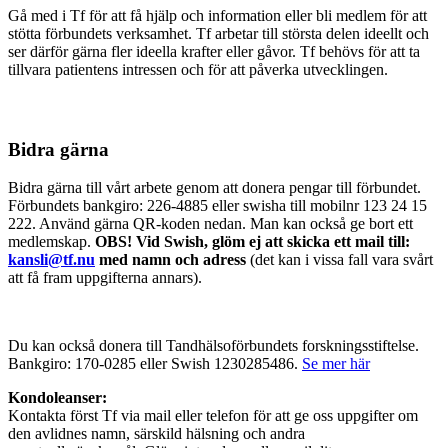
Gå med i Tf för att få hjälp och information eller bli medlem för att
stötta förbundets verksamhet. Tf arbetar till största delen ideellt och
ser därför gärna fler ideella krafter eller gåvor. Tf behövs för att ta
tillvara patientens intressen och för att påverka utvecklingen.
Bidra gärna
Bidra gärna till vårt arbete genom att donera pengar till förbundet.
Förbundets bankgiro: 226-4885 eller swisha till mobilnr 123 24 15
222. Använd gärna QR-koden nedan. Man kan också ge bort ett
medlemskap.
OBS! Vid Swish, glöm ej att skicka ett mail till:
kansli@tf.nu
med namn och adress
(det kan i vissa fall vara svårt
att få fram uppgifterna annars).
Du kan också donera till Tandhälsoförbundets forskningsstiftelse.
Bankgiro: 170-0285 eller Swish 1230285486.
Se mer här
Kondoleanser:
Kontakta först Tf via mail eller telefon för att ge oss uppgifter om
den avlidnes namn, särskild hälsning och andra