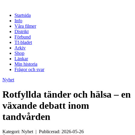
Startsida
Info
Våra filmer
Distrikt
Förbund
Tf-bladet
Arkiv
Shop
Länkar
Min historia
Frågor och svar
Nyhet
Rotfyllda tänder och hälsa – en
växande debatt inom
tandvården
Kategori: Nyhet | Publicerad: 2026-05-26