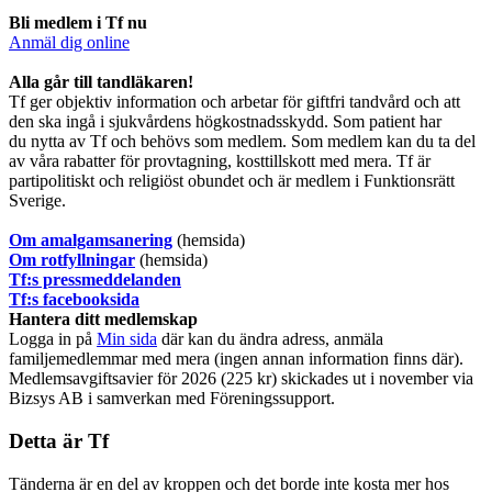
Bli medlem i Tf nu
Anmäl dig online
​Alla går till tandläkaren!
Tf ger objektiv information och arbetar för giftfri tandvård och att
den ska ingå i sjukvårdens högkostnadsskydd. Som patient har
du nytta av Tf och behövs som medlem. Som medlem kan du ta del
av våra rabatter för provtagning, kosttillskott med mera. Tf är
partipolitiskt och religiöst obundet och är medlem i Funktionsrätt
Sverige.
O
m amalgamsanering
(hemsida)
Om rotfyllningar
(hemsida)
​Tf:s pressmeddelanden
Tf:s facebooksida
Hantera ditt medlemskap
Logga in på
Min sida
där kan du ändra adress, anmäla
familjemedlemmar med mera (ingen annan information finns där).
Medlemsavgiftsavier för 2026 (225 kr) skickades ut i november via
Bizsys AB i samverkan med Föreningssupport.
Detta är Tf
Tänderna är en del av kroppen och det borde inte kosta mer hos