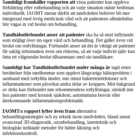
Samtidigt framhåller rapporten att
vissa patienter kan uppleva
förbättring efter rotbehandling och att varje situation måste bedömas
individuellt. IAOMT menar därför att tandvården behöver bli mer
integrerad med övrig medicinsk vård och att patientens allmänhälsa
bör vägas in vid beslut om behandling.
Tandhälsoförbundet anser att patienter
ska ha så stort inflytande
som möjligt över sin egen vård och behandling. Det gäller även vid
beslut om rotfyllningar. Förbundet anser att det är viktigt att patienter
får saklig information även om riskerna, så att varje individ själv kan
fatta ett välgrundat beslut tillsammans med sin tandläkare.
Samtidigt har Tandhälsoförbundet under många år
tagit emot
berättelser från medlemmar som upplevt långvariga hälsoproblem i
samband med rotfyllda tänder, inte minst bakterieinfektioner och
inflammationer som påverkat andra delar av kroppen. Mot bakgrund
av detta kan förbundet inte rekommendera rotfyllningar, särskilt inte
hos patienter med kronisk sjukdom, autoimmuna besvär eller
återkommande inflammationsproblematik.
IAOMT:s rapport lyfter även fram
alternativa
behandlingsstrategier och ny teknik inom tandvården, bland annat
avancerad 3D-diagnostik, ozonbehandling, laserteknik och
biologiskt inriktade metoder för bättre läkning och
infektionskontroll.