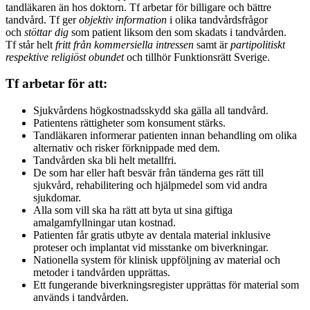
tandläkaren än hos doktorn. Tf arbetar för billigare och bättre
tandvård. Tf ger
objektiv information
i olika tandvårdsfrågor
och
stöttar dig
som patient liksom den som skadats i tandvården.
Tf står helt
fritt från kommersiella intressen
samt är
partipolitiskt
respektive religiöst obundet
och tillhör Funktionsrätt Sverige.
Tf arbetar för att:
Sjukvårdens högkostnadsskydd ska gälla all tandvård.
Patientens rättigheter som konsument stärks.
Tandläkaren informerar patienten innan behandling om olika
alternativ och risker förknippade med dem.
Tandvården ska bli helt metallfri.
De som har eller haft besvär från tänderna ges rätt till
sjukvård, rehabilitering och hjälpmedel som vid andra
sjukdomar.
Alla som vill ska ha rätt att byta ut sina giftiga
amalgamfyllningar utan kostnad.
Patienten får gratis utbyte av dentala material inklusive
proteser och implantat vid misstanke om biverkningar.
Nationella system för klinisk uppföljning av material och
metoder i tandvården upprättas.
Ett fungerande biverkningsregister upprättas för material som
används i tandvården.