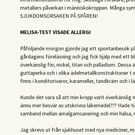
metallers påverkan i människokroppen. Många s
SJUKDOMSORSAKEN PÅ SPÅREN!
MELISA-TEST VISADE ALLERGI
Påföljande morgon gjorde jag ett spontanbesök 
gårdagens föreläsning och jag fick hjälp med ett b
överkänslig för, nickel, titan och palladium. Dessa 
guttaperka och i olika ädelmetallkonstruktioner t 
finns i konditorivaror, karameller, tandkräm och i 
Kunde det vara så att min kropp varit överkänslig 
ännu mer besvär av utskrivna läkemedel??? Hade ti
samband mellan amalgamsanering och min hälsa, m
Jag skrevs ut från sjukhuset med nya mediciner, m