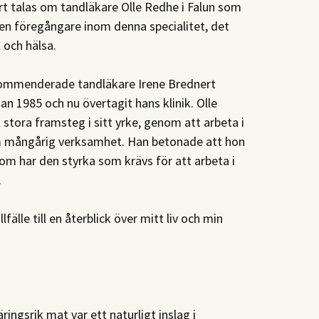
rt talas om tandläkare Olle Redhe i Falun som
r en föregångare inom denna specialitet, det
 och hälsa.
ekommenderade tandläkare Irene Brednert
1985 och nu övertagit hans klinik. Olle
ora framsteg i sitt yrke, genom att arbeta i
m mångårig verksamhet. Han betonade att hon
tom har den styrka som krävs för att arbeta i
.
älle till en återblick över mitt liv och min
ingsrik mat var ett naturligt inslag i