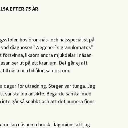
ÄLSA EFTER 75 ÅR
ngsstolen hos öron-näs- och halsspecialist på
et vad diagnosen "Wegener`s granulomatos"
 försvinna, liksom andra mjukdelar i näsan.
äsan ser ut på ett kranium. Det går ej att
till näsa och bihålor, sa doktorn.
gra dagar för utredning. Stegen var tunga. Jag
mitt vanställda ansikte. Begärde samtal med
 inte går så snabbt och att det numera finns
k mellan näsben o brosk. Jag minns att jag