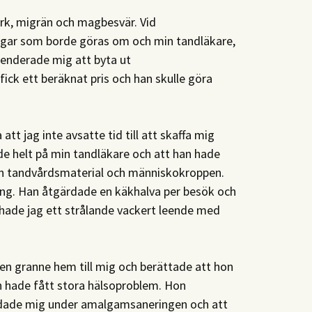
ärk, migrän och magbesvär. Vid
ngar som borde göras om och min tandläkare,
enderade mig att byta ut
ick ett beräknat pris och han skulle göra
a att jag inte avsatte tid till att skaffa mig
de helt på min tandläkare och att han hade
h tandvårdsmaterial och människokroppen.
ing. Han åtgärdade en käkhalva per besök och
g hade jag ett strålande vackert leende med
en granne hem till mig och berättade att hon
n hade fått stora hälsoproblem. Hon
yddade mig under amalgamsaneringen och att