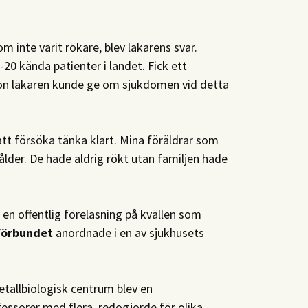
m inte varit rökare, blev läkarens svar.
20 kända patienter i landet. Fick ett
ion läkaren kunde ge om sjukdomen vid detta
t försöka tänka klart. Mina föräldrar som
 ålder. De hade aldrig rökt utan familjen hade
r en offentlig föreläsning på kvällen som
förbundet
anordnade i en av sjukhusets
tallbiologisk centrum blev en
essorer med flera, redogjorde för olika