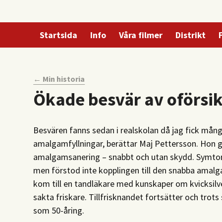
Startsida
Info
Våra filmer
Distrikt
← Min historia
Ökade besvär av oförsi
Besvären fanns sedan i realskolan då jag fick mån
amalgamfyllningar, berättar Maj Pettersson. Hon
amalgamsanering – snabbt och utan skydd. Symtom
men förstod inte kopplingen till den snabba amalg
kom till en tandläkare med kunskaper om kvicksilv
sakta friskare. Tillfrisknandet fortsätter och trots
som 50-åring.