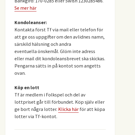
Bankgiro: 170-0285 eller Swish 1230285486.
Se mer här
Kondoleanser:
Kontakta först Tf via mail eller telefon för
att ge oss uppgifter om den avlidnes namn,
särskild hälsning och andra
eventuella önskemål. Glöm inte adress
eller mail dit kondoleansbrevet ska skickas.
Pengarna sätts in på kontot som angetts
ovan.
Köp en lott
Tf är medlem i Folkspel och del av
lottpriset går till förbundet. Köp själv eller
ge bort några lotter.
Klicka här
för att köpa
lotter via Tf-kontot.