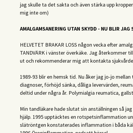
jag skulle ta det sakta och även stärka upp kropp
mig inte om)
​AMALGAMSANERING UTAN SKYDD - NU BLIR JAG 
HELVETET BRAKAR LOSS någon vecka efter amalga
TANDVÄRK i vänster överkäke. Jag återkommer till 
ut och rekommenderar mig att kontakta sjukvårde
1989-93 blir en hemsk tid. Nu åker jag jo-jo mellan
diagnoser, förhöjd sänka, dåliga levervärden, reuma
deltid under några år. Polymialgia reumatica, gall
Min tandläkare hade slutat sin anställningen så jag 
hjälp. 1995 upptäcktes en rotspetsinflammation un
slätröntgen konstaterades inflammation i båda kä
1996 Öroninflammation, nedsatt hörsel