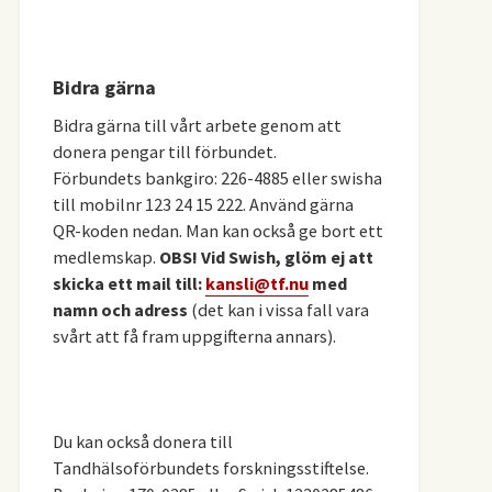
Bidra gärna
Bidra gärna till vårt arbete genom att
donera pengar till förbundet.
Förbundets bankgiro: 226-4885 eller swisha
till mobilnr 123 24 15 222. Använd gärna
QR-koden nedan. Man kan också ge bort ett
medlemskap.
OBS! Vid Swish, glöm ej att
skicka ett mail till:
kansli@tf.nu
med
namn och adress
(det kan i vissa fall vara
svårt att få fram uppgifterna annars).
Du kan också donera till
Tandhälsoförbundets forskningsstiftelse.