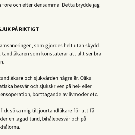
en före och efter densamma. Detta brydde jag
SJUK PÅ RIKTIGT
msaneringen, som gjordes helt utan skydd.
tandläkaren som konstaterar att allt ser bra
n.
 tandläkare och sjukvården några år. Olika
tiska besvär och sjukskriven på hel- eller
stensoperation, borttagande av livmoder etc.
fick söka mig till jourtandläkare för att få
der en lagad tand, bihålebesvär och på
khålorna.