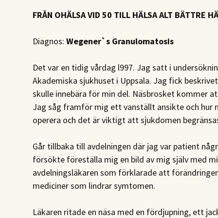
FRÅN OHÄLSA VID 50 TILL HÄLSA ALT BÄTTRE H
Diagnos:
Wegener`s Granulomatosis
Det var en tidig vårdag l997. Jag satt i undersökni
Akademiska sjukhuset i Uppsala. Jag fick beskriv
skulle innebära för min del. Näsbrosket kommer att
Jag såg framför mig ett vanställt ansikte och hur n
operera och det är viktigt att sjukdomen begränsas 
Går tillbaka till avdelningen där jag var patient nå
försökte föreställa mig en bild av mig själv med 
avdelningsläkaren som förklarade att förändringen
mediciner som lindrar symtomen.
Läkaren ritade en näsa med en fördjupning, ett jac