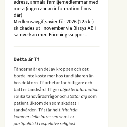
adress, anmäla familjemedlemmar med
mera (ingen annan information finns
där).
Medlemsavgiftsavier för 2026 (225 kr)
skickades ut i november via Bizsys AB i
samverkan med Föreningssupport.
Detta är Tf
Tänderna är en del av kroppen och det
borde inte kosta mer hos tandläkaren än
hos doktorn. Tf arbetar för billigare och
bättre tandvård. Tf ger
objektiv information
i olika tandvårdsfrågor och
stöttar dig
som
patient liksom den som skadats i
tandvården. Tf står helt
fritt från
kommersiella intressen
samt är
partipolitiskt respektive religiöst