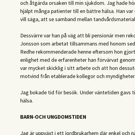
och åtgärda orsaken till min sjukdom. Jag hade hö
hjälpt många patienter till en bättre hälsa. Han va
vill säga, att se samband mellan tandvårdsmaterial
Dessvärre var han på väg att bli pensionär men r
Jonsson som arbetat tillsammans med honom sedan 
Redhe rekommenderade henne eftersom hon gjort st
enlighet med de erfarenheter han förvärvat geno
var mycket skicklig i sitt arbete och att hon dessu
motvind från etablerade kollegor och myndigheter
Jag bokade tid för besök. Under väntetiden gavs tillf
hälsa.
BARN-OCH UNGDOMSTIDEN
Jag är uppväxt i ett jordbrukarhem där enkel och när