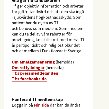
​Alla går till tandläkaren!
Tf ger objektiv information och arbetar
för giftfri tandvård och att den ska ingå
i sjukvårdens högkostnadsskydd. Som
patient har du nytta av Tf
och behövs som medlem. Som medlem
kan du ta del av våra rabatter för
provtagning, kosttillskott med mera. Tf
är partipolitiskt och religiöst obundet
och är medlem i Funktionsrätt Sverige.
O
m amalgamsanering
(hemsida)
Om rotfyllningar
(hemsida)
​Tf:s pressmeddelanden
Tf:s facebooksida
Hantera ditt medlemskap
Logga in på
Min sida
där kan du ändra