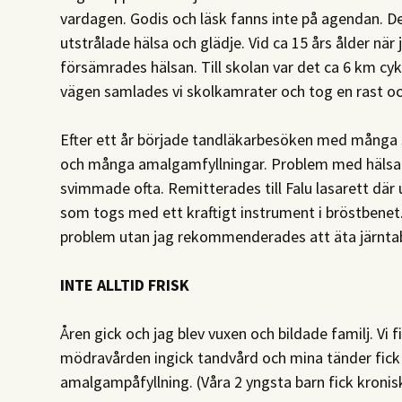
vardagen. Godis och läsk fanns inte på agendan. De
utstrålade hälsa och glädje. Vid ca 15 års ålder när
försämrades hälsan. Till skolan var det ca 6 km cyk
vägen samlades vi skolkamrater och tog en rast oc
Efter ett år började tandläkarbesöken med många s
och många amalgamfyllningar. Problem med hälsan
svimmade ofta. Remitterades till Falu lasarett där 
som togs med ett kraftigt instrument i bröstbenet. 
problem utan jag rekommenderades att äta järntab
INTE ALLTID FRISK
Åren gick och jag blev vuxen och bildade familj. Vi 
mödravården ingick tandvård och mina tänder fick y
amalgampåfyllning. (Våra 2 yngsta barn fick kronis