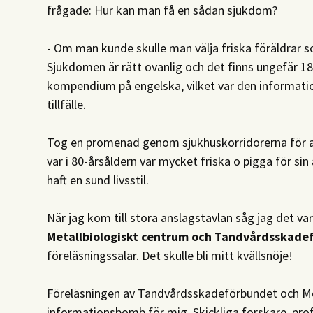
frågade: Hur kan man få en sådan sjukdom?
- Om man kunde skulle man välja friska föräldrar so
Sjukdomen är rätt ovanlig och det finns ungefär 18-
kompendium på engelska, vilket var den informat
tillfälle.
Tog en promenad genom sjukhuskorridorerna för at
var i 80-årsåldern var mycket friska o pigga för sin
haft en sund livsstil.
När jag kom till stora anslagstavlan såg jag det va
Metallbiologiskt centrum och Tandvårdsskade
föreläsningssalar. Det skulle bli mitt kvällsnöje!
Föreläsningen av Tandvårdsskadeförbundet och Me
informationsbomb för mig. Skickliga forskare, prof