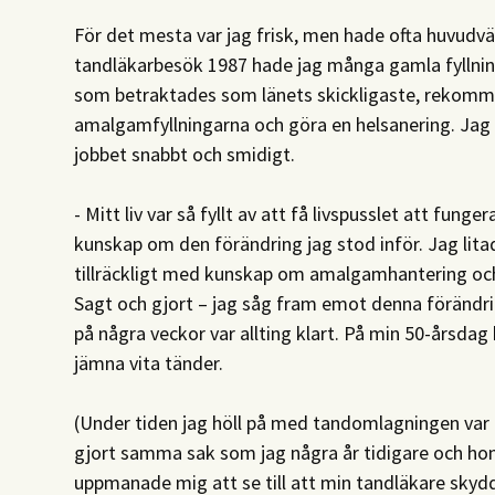
För det mesta var jag frisk, men hade ofta huvudv
tandläkarbesök 1987 hade jag många gamla fyllni
som betraktades som länets skickligaste, rekomm
amalgamfyllningarna och göra en helsanering. Jag f
jobbet snabbt och smidigt.
- Mitt liv var så fyllt av att få livspusslet att funger
kunskap om den förändring jag stod inför. Jag lita
tillräckligt med kunskap om amalgamhantering oc
Sagt och gjort – jag såg fram emot denna förändr
på några veckor var allting klart. På min 50-årsda
jämna vita tänder.
(Under tiden jag höll på med tandomlagningen var 
gjort samma sak som jag några år tidigare och ho
uppmanade mig att se till att min tandläkare sk