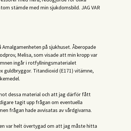
ymtom stämde med min sjukdomsbild. JAG VAR
på Amalgamenheten på sjukhuset. Åberopade
lodprov, Melisa, som visade att min kropp var
ämnen ingår i rotfyllningsmaterialet
ex guldbryggor. Titandioxid (E171) vitämne,
läkemedel.
mot dessa material och att jag därför fått
digare tagit upp frågan om eventuella
en frågan hade avvisatas av vårdgivarna.
en var helt övertygad om att jag måste hitta