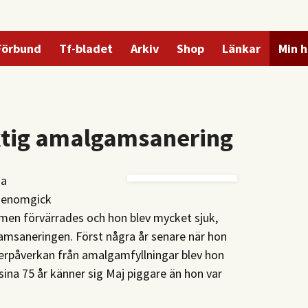
Förbund
Tf-bladet
Arkiv
Shop
Länkar
Min h
ktig amalgamsanering
ga
 genomgick
en förvärrades och hon blev mycket sjuk,
amsaneringen. Först några år senare när hon
erpåverkan från amalgamfyllningar blev hon
 sina 75 år känner sig Maj piggare än hon var