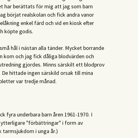
t har berättats för mig att jag som barn
 jag börjat realskolan och fick andra vanor
elåkning enkel färd och vid en kiosk efter
h köpte godis.
må hål i nästan alla tänder. Mycket borrande
 kom och jag fick dåliga blodvärden och
utredning gjordes. Minns särskilt ett blodprov
De hittade ingen särskild orsak till mina
letter var tredje månad.
fick fyra underbara barn åren 1961-1970. I
tterligare "förbättringar" i form av
k tarmsjukdom i unga år.)