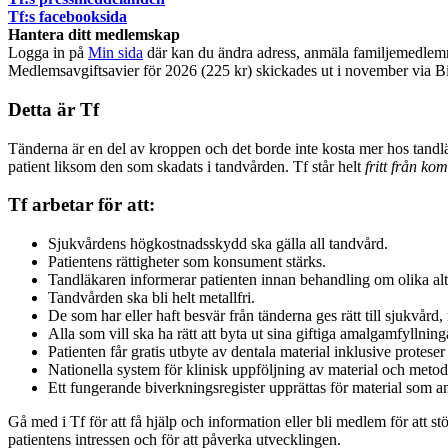
Tf:s facebooksida
Hantera ditt medlemskap
Logga in på
Min sida
där kan du ändra adress, anmäla familjemedlem
Medlemsavgiftsavier för 2026 (225 kr) skickades ut i november via
Detta är Tf
Tänderna är en del av kroppen och det borde inte kosta mer hos tandläk
patient liksom den som skadats i tandvården. Tf står helt
fritt från ko
Tf arbetar för att:
Sjukvårdens högkostnadsskydd ska gälla all tandvård.
Patientens rättigheter som konsument stärks.
Tandläkaren informerar patienten innan behandling om olika al
Tandvården ska bli helt metallfri.
De som har eller haft besvär från tänderna ges rätt till sjukvår
Alla som vill ska ha rätt att byta ut sina giftiga amalgamfyllnin
Patienten får gratis utbyte av dentala material inklusive protes
Nationella system för klinisk uppföljning av material och metod
Ett fungerande biverkningsregister upprättas för material som a
Gå med i Tf för att få hjälp och information eller bli medlem för att stöt
patientens intressen och för att påverka utvecklingen.