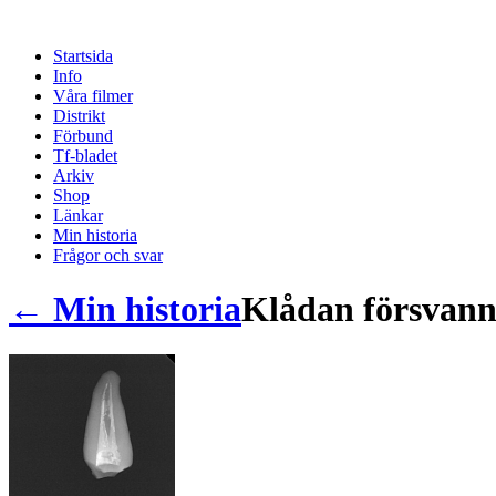
Startsida
Info
Våra filmer
Distrikt
Förbund
Tf-bladet
Arkiv
Shop
Länkar
Min historia
Frågor och svar
← Min historia
Klådan försvann