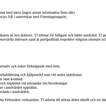
mar med mera (ingen annan information finns där).
 Bizsys AB i samverkan med Föreningssupport.
aren än hos doktorn. Tf arbetar för billigare och bättre tandvård. Tf g
mmersiella intressen
samt är
partipolitiskt respektive religiöst obundet
och
ternativ och risker förknippade med dem.
d, rehabilitering och hjälpmedel som vid andra sjukdomar.
gar utan kostnad.
er och implantat vid misstanke om biverkningar.
er i tandvården upprättas.
nvänds i tandvården.
ta förbundets verksamhet. Tf arbetar till största delen ideellt och ser därf