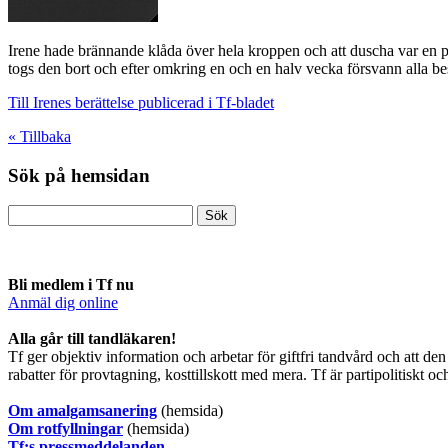
Irene hade brännande klåda över hela kroppen och att duscha var en plå
togs den bort och efter omkring en och en halv vecka försvann alla b
Till Irenes berättelse publicerad i Tf-bladet
« Tillbaka
Sök på hemsidan
Bli medlem i Tf nu
Anmäl dig online
​Alla går till tandläkaren!
Tf ger objektiv information och arbetar för giftfri tandvård och att
rabatter för provtagning, kosttillskott med mera. Tf är partipolitiskt o
O
m amalgamsanering
(hemsida)
Om rotfyllningar
(hemsida)
​Tf:s pressmeddelanden