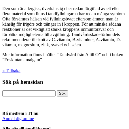
Den som är allergisk, överkänslig eller redan förgiftad av ett eller
flera material som finns i tandfyllningarna har redan många symtom.
Ofta försämras hälsan vid fyllningsbytet eftersom ämnen man är
känslig för frigörs och tränger in i kroppen. För att minska sådana
reaktioner är det viktigt att stärka kroppens immunförsvar och
förbättra möjligheterna till avgiftning. Tandvårdsskadeförbundets
rekommenderar tillskott av C-vitamin, B-vitaminer, A-vitamin, D-
vitamin, magnesium, zink, svavel och selen.
Mer information finns i häftet “Tandvård från A till O” och i boken
“Frisk utan amalgam”.
« Tillbaka
Sök på hemsidan
Bli medlem i Tf nu
Anmäl dig online
​Alla går till tandläkaren!