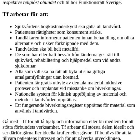
respektive religiöst obundet
och tillhör Funktionsrätt Sverige.
Tf arbetar för att:
Sjukvårdens högkostnadsskydd ska gälla all tandvård.
Patientens rättigheter som konsument stärks.
Tandläkaren informerar patienten innan behandling om olika
alternativ och risker förknippade med dem.
Tandvården ska bli helt metallfri.
De som har eller haft besvär från tänderna ges rätt till
sjukvård, rehabilitering och hjälpmedel som vid andra
sjukdomar.
Alla som vill ska ha rätt att byta ut sina giftiga
amalgamfyllningar utan kostnad.
Patienten får gratis utbyte av dentala material inklusive
proteser och implantat vid misstanke om biverkningar.
Nationella system för klinisk uppföljning av material och
metoder i tandvården upprättas.
Ett fungerande biverkningsregister upprättas för material som
används i tandvården.
Gå med i Tf för att få hjälp och information eller bli medlem för att
stötta förbundets verksamhet. Tf arbetar till största delen ideellt och
ser därför gärna fler ideella krafter eller gåvor. Tf behövs för att ta
tillvara patientens intressen och för att påverka utvecklingen.