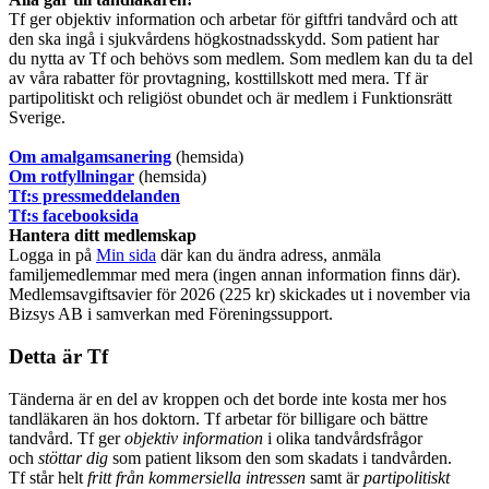
Tf ger objektiv information och arbetar för giftfri tandvård och att
den ska ingå i sjukvårdens högkostnadsskydd. Som patient har
du nytta av Tf och behövs som medlem. Som medlem kan du ta del
av våra rabatter för provtagning, kosttillskott med mera. Tf är
partipolitiskt och religiöst obundet och är medlem i Funktionsrätt
Sverige.
O
m amalgamsanering
(hemsida)
Om rotfyllningar
(hemsida)
​Tf:s pressmeddelanden
Tf:s facebooksida
Hantera ditt medlemskap
Logga in på
Min sida
där kan du ändra adress, anmäla
familjemedlemmar med mera (ingen annan information finns där).
Medlemsavgiftsavier för 2026 (225 kr) skickades ut i november via
Bizsys AB i samverkan med Föreningssupport.
Detta är Tf
Tänderna är en del av kroppen och det borde inte kosta mer hos
tandläkaren än hos doktorn. Tf arbetar för billigare och bättre
tandvård. Tf ger
objektiv information
i olika tandvårdsfrågor
och
stöttar dig
som patient liksom den som skadats i tandvården.
Tf står helt
fritt från kommersiella intressen
samt är
partipolitiskt