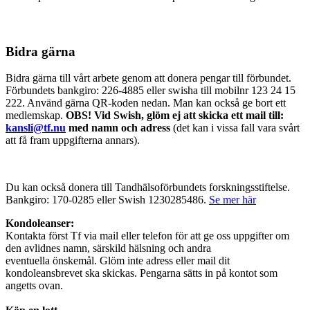
Bidra gärna
Bidra gärna till vårt arbete genom att donera pengar till förbundet.
Förbundets bankgiro: 226-4885 eller swisha till mobilnr 123 24 15
222. Använd gärna QR-koden nedan. Man kan också ge bort ett
medlemskap.
OBS! Vid Swish, glöm ej att skicka ett mail till:
kansli@tf.nu
med namn och adress
(det kan i vissa fall vara svårt
att få fram uppgifterna annars).
Du kan också donera till Tandhälsoförbundets forskningsstiftelse.
Bankgiro: 170-0285 eller Swish 1230285486.
Se mer här
Kondoleanser:
Kontakta först Tf via mail eller telefon för att ge oss uppgifter om
den avlidnes namn, särskild hälsning och andra
eventuella önskemål. Glöm inte adress eller mail dit
kondoleansbrevet ska skickas. Pengarna sätts in på kontot som
angetts ovan.