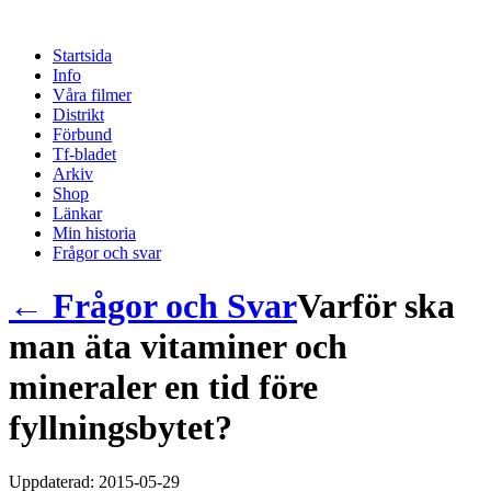
Startsida
Info
Våra filmer
Distrikt
Förbund
Tf-bladet
Arkiv
Shop
Länkar
Min historia
Frågor och svar
← Frågor och Svar
Varför ska
man äta vitaminer och
mineraler en tid före
fyllningsbytet?
Uppdaterad: 2015-05-29