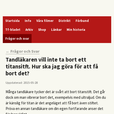
Startsida
Info
Våra filmer
Distrikt
Förbund
Tf-bladet
Arkiv
Shop
Länkar
Min historia
Frågor och svar
← Frågor och Svar
Tandläkaren vill inte ta bort ett
titansitft. Hur ska jag göra för att få
bort det?
Uppdaterad: 2015-05-28
Många tandläkare tycker det är svårt att bort titanstift. Det går
dock om man vibrerar bort det, exempelvis med ultraljud. Om du
är känslig för titan är det angeläget att få bort även stiftet.
Pröva en annan tandläkare om din egen fortfarande anser det