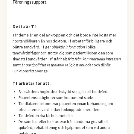
Föreningssupport.
Detta är Tf
Tänderna är en del av kroppen och det borde inte kosta mer
hos tandläkaren än hos doktorn. Tf arbetar för billigare och
bättre tandvård. Tf ger
objektiv information
i olika
tandvårdsfrågor och
stöttar dig
som patient liksom den som
skadats i tandvården. Tf står helt
fritt från kommersiella intressen
samt är
partipolitiskt respektive religiöst obundet
och tillhör
Funktionsrätt Sverige.
Tf arbetar för att:
Sjukvårdens högkostnadsskydd ska gälla all tandvård.
Patientens rättigheter som konsument stärks.
Tandläkaren informerar patienten innan behandling om
olika alternativ och risker förknippade med dem.
Tandvården ska bli helt metallfri.
De som har eller haft besvär från tänderna ges rätt till
sjukvård, rehabilitering och hjälpmedel som vid andra
sjukdomar.