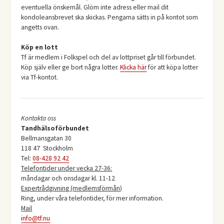
eventuella önskemål. Glöm inte adress eller mail dit
kondoleansbrevet ska skickas. Pengarna sätts in på kontot som
angetts ovan.
Köp en lott
Tf är medlem i Folkspel och del av lottpriset går till förbundet.
Köp själv eller ge bort några lotter.
Klicka här
för att köpa lotter
via Tf-kontot.
Kontakta oss
Tandhälsoförbundet
Bellmansgatan 30
118 47 Stockholm
Tel:
08-428 92 42
Telefontider under vecka 27-36:
måndagar och onsdagar kl. 11-12
Expertrådgivning (medlemsförmån)
Ring, under våra telefontider, för mer information.
Mail
info@tf.nu