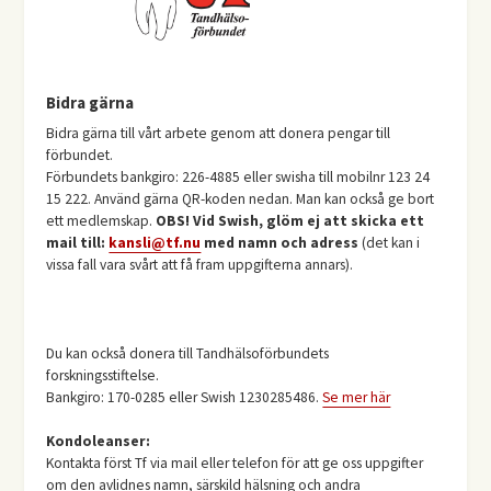
Bidra gärna
Bidra gärna till vårt arbete genom att donera pengar till
förbundet.
Förbundets bankgiro: 226-4885 eller swisha till mobilnr 123 24
15 222. Använd gärna QR-koden nedan. Man kan också ge bort
ett medlemskap.
OBS! Vid Swish, glöm ej att skicka ett
mail till:
kansli@tf.nu
med namn och adress
(det kan i
vissa fall vara svårt att få fram uppgifterna annars).
Du kan också donera till Tandhälsoförbundets
forskningsstiftelse.
Bankgiro: 170-0285 eller Swish 1230285486.
Se mer här
Kondoleanser:
Kontakta först Tf via mail eller telefon för att ge oss uppgifter
om den avlidnes namn, särskild hälsning och andra