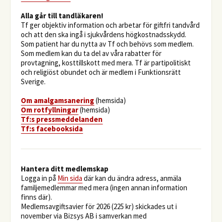
​Alla går till tandläkaren!
Tf ger objektiv information och arbetar för giftfri tandvård
och att den ska ingå i sjukvårdens högkostnadsskydd.
Som patient har du nytta av Tf och behövs som medlem.
Som medlem kan du ta del av våra rabatter för
provtagning, kosttillskott med mera. Tf är partipolitiskt
och religiöst obundet och är medlem i Funktionsrätt
Sverige.
O
m amalgamsanering
(hemsida)
Om rotfyllningar
(hemsida)
​Tf:s pressmeddelanden
Tf:s facebooksida
Hantera ditt medlemskap
Logga in på
Min sida
där kan du ändra adress, anmäla
familjemedlemmar med mera (ingen annan information
finns där).
Medlemsavgiftsavier för 2026 (225 kr) skickades ut i
november via Bizsys AB i samverkan med