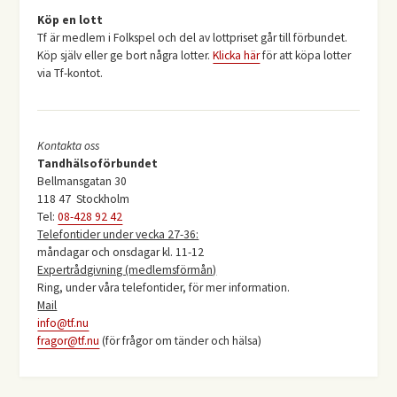
Köp en lott
Tf är medlem i Folkspel och del av lottpriset går till förbundet.
Köp själv eller ge bort några lotter.
Klicka här
för att köpa lotter
via Tf-kontot.
Kontakta oss
Tandhälsoförbundet
Bellmansgatan 30
118 47 Stockholm
Tel:
08-428 92 42
Telefontider under vecka 27-36:
måndagar och onsdagar kl. 11-12
Expertrådgivning (medlemsförmån)
Ring, under våra telefontider, för mer information.
Mail
info@tf.nu
fragor@tf.nu
(för frågor om tänder och hälsa)