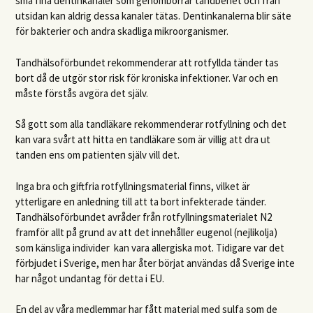
små fina dentinkanaler som genomborrar tandbenet och från
utsidan kan aldrig dessa kanaler tätas. Dentinkanalerna blir säte
för bakterier och andra skadliga mikroorganismer.
Tandhälsoförbundet rekommenderar att rotfyllda tänder tas
bort då de utgör stor risk för kroniska infektioner. Var och en
måste förstås avgöra det själv.
Så gott som alla tandläkare rekommenderar rotfyllning och det
kan vara svårt att hitta en tandläkare som är villig att dra ut
tanden ens om patienten själv vill det.
Inga bra och giftfria rotfyllningsmaterial finns, vilket är
ytterligare en anledning till att ta bort infekterade tänder.
Tandhälsoförbundet avråder från rotfyllningsmaterialet N2
framför allt på grund av att det innehåller eugenol (nejlikolja)
som känsliga individer kan vara allergiska mot. Tidigare var det
förbjudet i Sverige, men har åter börjat användas då Sverige inte
har något undantag för detta i EU.
En del av våra medlemmar har fått material med sulfa som de