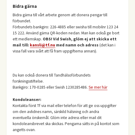
Bidra gärna
Bidra gärna till vårt arbete genom att donera pengar till
förbundet.
Förbundets bankgiro: 226-4885 eller swisha till mobilnr 123 24
15 222. Använd gärna QR-koden nedan. Man kan också ge bort
ett medlemskap.
OBS! Vid Swish, glöm ej att skicka ett
mail till:
kansli@tf.nu
med namn och adress
(det kan i
vissa fall vara svårt att få fram uppgifterna annars).
Du kan också donera till Tandhälsoförbundets
forskningsstiftelse.
Bankgiro: 170-0285 eller Swish 1230285486.
Se mer här
Kondoleanser:
Kontakta först Tf via mail eller telefon för att ge oss uppgifter
om den avlidnes namn, särskild hälsning och andra
eventuella önskemål. Glöm inte adress eller mail dit
kondoleansbrevet ska skickas. Pengarna sätts in på kontot som
angetts ovan.