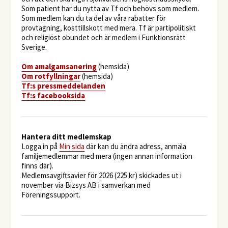
Som patient har du nytta av Tf och behövs som medlem.
Som medlem kan du ta del av våra rabatter för
provtagning, kosttillskott med mera. Tf är partipolitiskt
och religiöst obundet och är medlem i Funktionsrätt
Sverige.
O
m amalgamsanering
(hemsida)
Om rotfyllningar
(hemsida)
​Tf:s pressmeddelanden
Tf:s facebooksida
Hantera ditt medlemskap
Logga in på
Min sida
där kan du ändra adress, anmäla
familjemedlemmar med mera (ingen annan information
finns där).
Medlemsavgiftsavier för 2026 (225 kr) skickades ut i
november via Bizsys AB i samverkan med
Föreningssupport.