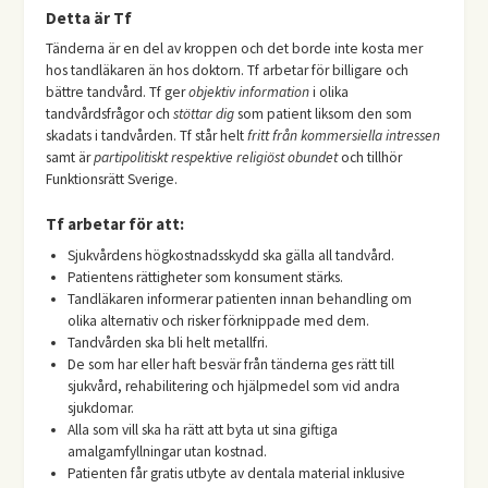
Detta är Tf
Tänderna är en del av kroppen och det borde inte kosta mer
hos tandläkaren än hos doktorn. Tf arbetar för billigare och
bättre tandvård. Tf ger
objektiv information
i olika
tandvårdsfrågor och
stöttar dig
som patient liksom den som
skadats i tandvården. Tf står helt
fritt från kommersiella intressen
samt är
partipolitiskt respektive religiöst obundet
och tillhör
Funktionsrätt Sverige.
Tf arbetar för att:
Sjukvårdens högkostnadsskydd ska gälla all tandvård.
Patientens rättigheter som konsument stärks.
Tandläkaren informerar patienten innan behandling om
olika alternativ och risker förknippade med dem.
Tandvården ska bli helt metallfri.
De som har eller haft besvär från tänderna ges rätt till
sjukvård, rehabilitering och hjälpmedel som vid andra
sjukdomar.
Alla som vill ska ha rätt att byta ut sina giftiga
amalgamfyllningar utan kostnad.
Patienten får gratis utbyte av dentala material inklusive