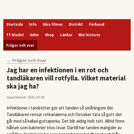
Startsida
Info
Våra filmer
Distrikt
Förbund
Tf-bladet
Arkiv
Shop
Länkar
Min historia
Frågor och svar
← Frågor och Svar
Jag har en infektionen i en rot och
tandläkaren vill rotfylla. Vilket material
ska jag ha?
Uppdaterad: 2021-10-18
Infektioner i tandrötter gör att tanden så småningom dör.
Tandläkaren rensar rotkanalerna och försöker täta så gott det
går med så kallad guttaperka. Det blir aldrig helt tätt. Alltid finns
hålrum som bakterier trivs i kvar. Därtill har tanden mängder av