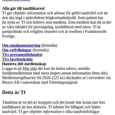
​Alla går till tandläkaren!
Tf ger objektiv information och arbetar för giftfri tandvård och att
den ska ingå i sjukvårdens högkostnadsskydd. Som patient har
du nytta av Tf och behövs som medlem. Som medlem kan du ta del
av våra rabatter för provtagning, kosttillskott med mera. Tf är
partipolitiskt och religiöst obundet och är medlem i Funktionsrätt
Sverige.
O
m amalgamsanering
(hemsida)
Om rotfyllningar
(hemsida)
​Tf:s pressmeddelanden
Tf:s facebooksida
Hantera ditt medlemskap
Logga in på
Min sida
där kan du ändra adress, anmäla
familjemedlemmar med mera (ingen annan information finns där).
Medlemsavgiftsavier för 2026 (225 kr) skickades ut i november via
Bizsys AB i samverkan med Föreningssupport.
Detta är Tf
Tänderna är en del av kroppen och det borde inte kosta mer hos
tandläkaren än hos doktorn. Tf arbetar för billigare och bättre
tandvård. Tf ger
objektiv information
i olika tandvårdsfrågor