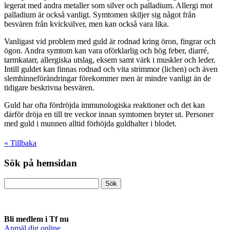
legerat med andra metaller som silver och palladium. Allergi mot
palladium är också vanligt. Symtomen skiljer sig något från
besvären från kvicksilver, men kan också vara lika.
Vanligast vid problem med guld är rodnad kring öron, fingrar och
ögon. Andra symtom kan vara oförklarlig och hög feber, diarré,
tarmkatarr, allergiska utslag, eksem samt värk i muskler och leder.
Intill guldet kan finnas rodnad och vita strimmor (lichen) och även
slemhinneförändringar förekommer men är mindre vanligt än de
tidigare beskrivna besvären.
Guld har ofta fördröjda immunologiska reaktioner och det kan
därför dröja en till tre veckor innan symtomen bryter ut. Personer
med guld i munnen alltid förhöjda guldhalter i blodet.
« Tillbaka
Sök på hemsidan
Bli medlem i Tf nu
Anmäl dig online