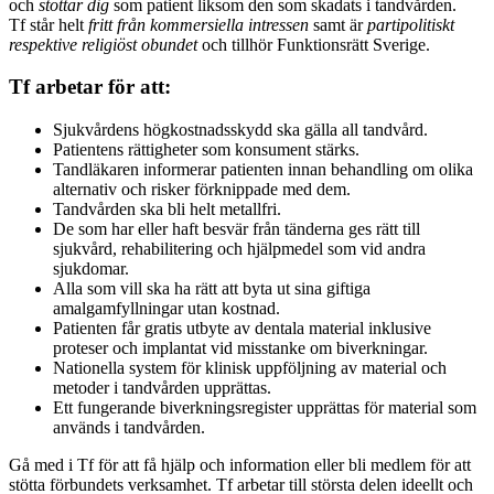
och
stöttar dig
som patient liksom den som skadats i tandvården.
Tf står helt
fritt från kommersiella intressen
samt är
partipolitiskt
respektive religiöst obundet
och tillhör Funktionsrätt Sverige.
Tf arbetar för att:
Sjukvårdens högkostnadsskydd ska gälla all tandvård.
Patientens rättigheter som konsument stärks.
Tandläkaren informerar patienten innan behandling om olika
alternativ och risker förknippade med dem.
Tandvården ska bli helt metallfri.
De som har eller haft besvär från tänderna ges rätt till
sjukvård, rehabilitering och hjälpmedel som vid andra
sjukdomar.
Alla som vill ska ha rätt att byta ut sina giftiga
amalgamfyllningar utan kostnad.
Patienten får gratis utbyte av dentala material inklusive
proteser och implantat vid misstanke om biverkningar.
Nationella system för klinisk uppföljning av material och
metoder i tandvården upprättas.
Ett fungerande biverkningsregister upprättas för material som
används i tandvården.
Gå med i Tf för att få hjälp och information eller bli medlem för att
stötta förbundets verksamhet. Tf arbetar till största delen ideellt och