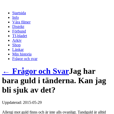
Startsida
Info
Våra filmer
Distrikt
Förbund
Tf-bladet
Arkiv
Shop
Länkar
Min historia
Frågor och svar
← Frågor och Svar
Jag har
bara guld i tänderna. Kan jag
bli sjuk av det?
Uppdaterad: 2015-05-29
Allergi mot guld finns och är inte alls ovanligt. Tandguld är alltid