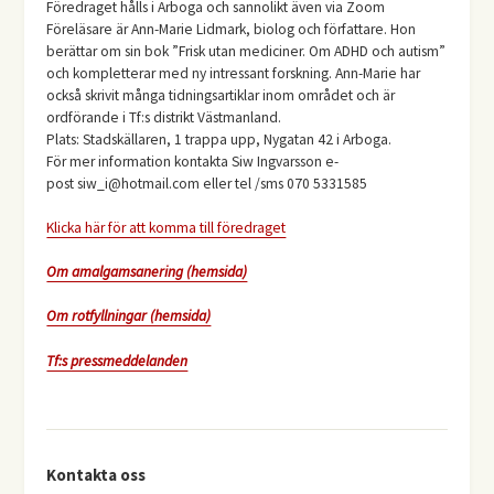
Föredraget hålls i Arboga och sannolikt även via Zoom
Föreläsare är Ann-Marie Lidmark, biolog och författare. Hon
berättar om sin bok ”Frisk utan mediciner. Om ADHD och autism”
och kompletterar med ny intressant forskning. Ann-Marie har
också skrivit många tidningsartiklar inom området och är
ordförande i Tf:s distrikt Västmanland.
Plats: Stadskällaren, 1 trappa upp, Nygatan 42 i Arboga.
För mer information kontakta Siw Ingvarsson e-
post siw_i@hotmail.com eller tel /sms 070 5331585
Klicka här för att komma till föredraget
Om amalgamsanering (hemsida)
Om rotfyllningar (hemsida)
Tf:s pressmeddelanden
Kontakta oss