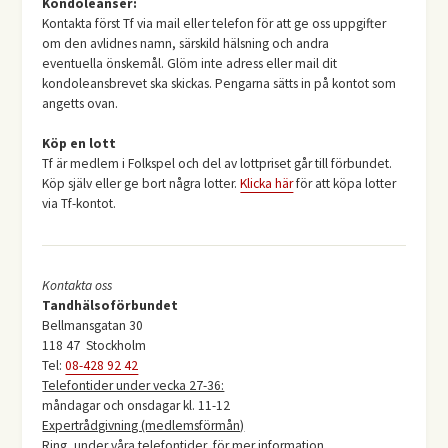
Kondoleanser:
Kontakta först Tf via mail eller telefon för att ge oss uppgifter
om den avlidnes namn, särskild hälsning och andra
eventuella önskemål. Glöm inte adress eller mail dit
kondoleansbrevet ska skickas. Pengarna sätts in på kontot som
angetts ovan.
Köp en lott
Tf är medlem i Folkspel och del av lottpriset går till förbundet.
Köp själv eller ge bort några lotter.
Klicka här
för att köpa lotter
via Tf-kontot.
Kontakta oss
Tandhälsoförbundet
Bellmansgatan 30
118 47 Stockholm
Tel:
08-428 92 42
Telefontider under vecka 27-36:
måndagar och onsdagar kl. 11-12
Expertrådgivning (medlemsförmån)
Ring, under våra telefontider, för mer information.