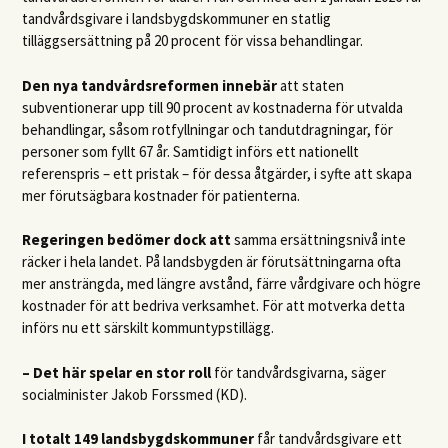
tandvårdsgivare i landsbygdskommuner en statlig
tilläggsersättning på 20 procent för vissa behandlingar.
Den nya tandvårdsreformen innebär
att staten
subventionerar upp till 90 procent av kostnaderna för utvalda
behandlingar, såsom rotfyllningar och tandutdragningar, för
personer som fyllt 67 år. Samtidigt införs ett nationellt
referenspris – ett pristak – för dessa åtgärder, i syfte att skapa
mer förutsägbara kostnader för patienterna.
Regeringen bedömer dock att
samma ersättningsnivå inte
räcker i hela landet. På landsbygden är förutsättningarna ofta
mer ansträngda, med längre avstånd, färre vårdgivare och högre
kostnader för att bedriva verksamhet. För att motverka detta
införs nu ett särskilt kommuntypstillägg.
– Det här spelar en stor roll
för tandvårdsgivarna, säger
socialminister Jakob Forssmed (KD).
I totalt 149 landsbygdskommuner
får tandvårdsgivare ett