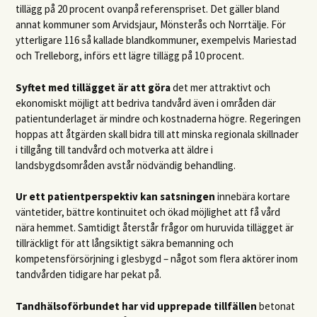
tillägg på 20 procent ovanpå referenspriset. Det gäller bland
annat kommuner som Arvidsjaur, Mönsterås och Norrtälje. För
ytterligare 116 så kallade blandkommuner, exempelvis Mariestad
och Trelleborg, införs ett lägre tillägg på 10 procent.
Syftet med tillägget är att göra
det mer attraktivt och
ekonomiskt möjligt att bedriva tandvård även i områden där
patientunderlaget är mindre och kostnaderna högre. Regeringen
hoppas att åtgärden skall bidra till att minska regionala skillnader
i tillgång till tandvård och motverka att äldre i
landsbygdsområden avstår nödvändig behandling.
Ur ett patientperspektiv kan satsningen
innebära kortare
väntetider, bättre kontinuitet och ökad möjlighet att få vård
nära hemmet. Samtidigt återstår frågor om huruvida tillägget är
tillräckligt för att långsiktigt säkra bemanning och
kompetensförsörjning i glesbygd – något som flera aktörer inom
tandvården tidigare har pekat på.
Tandhälsoförbundet har vid upprepade tillfällen
betonat