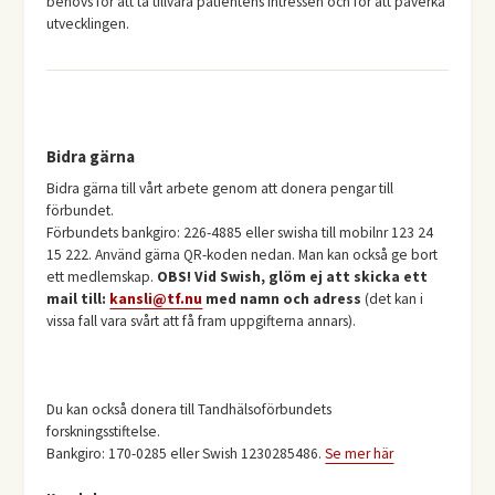
behövs för att ta tillvara patientens intressen och för att påverka
utvecklingen.
Bidra gärna
Bidra gärna till vårt arbete genom att donera pengar till
förbundet.
Förbundets bankgiro: 226-4885 eller swisha till mobilnr 123 24
15 222. Använd gärna QR-koden nedan. Man kan också ge bort
ett medlemskap.
OBS! Vid Swish, glöm ej att skicka ett
mail till:
kansli@tf.nu
med namn och adress
(det kan i
vissa fall vara svårt att få fram uppgifterna annars).
Du kan också donera till Tandhälsoförbundets
forskningsstiftelse.
Bankgiro: 170-0285 eller Swish 1230285486.
Se mer här