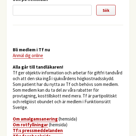
Bli medlem i Tf nu
Anmäl dig online
​Alla går till tandläkaren!
Tf ger objektiv information och arbetar för giftfri tandvård
och att den ska ingå i sjukvårdens högkostnadsskydd.
Som patient har du nytta av Tf och behövs som medlem.
Som medlem kan du ta del av våra rabatter för
provtagning, kosttillskott med mera. Tf är partipolitiskt
och religiöst obundet och är medlem i Funktionsrätt
Sverige.
O
m amalgamsanering
(hemsida)
Om rotfyllningar
(hemsida)
​Tf:s pressmeddelanden