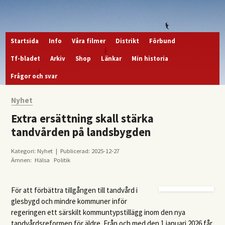
Startsida
Info
Våra filmer
Distrikt
Förbund
Tf-bladet
Arkiv
Shop
Länkar
Min historia
Frågor och svar
Nyhet
Extra ersättning skall stärka
tandvården på landsbygden
Kategori: Nyhet | Publicerad: 2025-12-27
Ämnen:
Hälsa
Politik
För att förbättra tillgången till tandvård i
glesbygd och mindre kommuner inför
regeringen ett särskilt kommuntypstillägg inom den nya
tandvårdsreformen för äldre. Från och med den 1 januari 2026 får