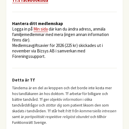
Tf:s facebooksida
Hantera ditt medlemskap
Logga in på
Min sida
där kan du ändra adress, anmäla
familjemedlemmar med mera (ingen annan information
finns där).
Medlemsavgiftsavier för 2026 (225 kr) skickades ut i
november via Bizsys AB i samverkan med
Föreningssupport.
Detta är Tf
Tänderna är en del av kroppen och det borde inte kosta mer
hos tandläkaren än hos doktorn. Tf arbetar för billigare och
bättre tandvård. Tf ger
objektiv information
i olika
tandvårdsfrågor och
stöttar dig
som patient liksom den som
skadats i tandvården. Tf står helt
fritt från kommersiella intressen
samt är
partipolitiskt respektive religiöst obundet
och tillhör
Funktionsrätt Sverige.