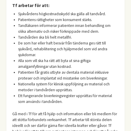
Tf arbetar för att:
Sjukvårdens högkostnadsskydd ska gälla all tandvård.
Patientens rättigheter som konsument stärks.
Tandläkaren informerar patienten innan behandling om
olika alternativ och risker förknippade med dem.
Tandvården ska bli helt metallfri.
De som har eller haft besvär från tänderna ges rätt till
sjukvård, rehabilitering och hjälpmedel som vid andra
sjukdomar.
Alla som vill ska ha rätt att byta ut sina giftiga
amalgamfyllningar utan kostnad.
Patienten får gratis utbyte av dentala material inklusive
proteser och implantat vid misstanke om biverkningar.
Nationella system för klinisk uppföljning av material och
metoder i tandvården upprättas.
Ett fungerande biverkningsregister upprättas för material
som används i tandvården.
Gå med i Tf för att få hjälp och information eller bli medlem för
att stötta förbundets verksamhet. Tf arbetar till största delen
ideellt och ser därför gärna fler ideella krafter eller gåvor. Tf