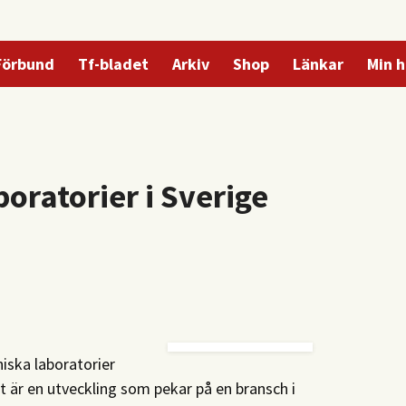
Förbund
Tf-bladet
Arkiv
Shop
Länkar
Min h
oratorier i Sverige
niska laboratorier
Det är en utveckling som pekar på en bransch i