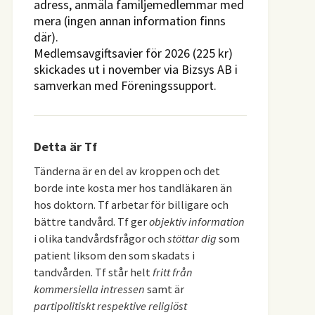
adress, anmäla familjemedlemmar med
mera (ingen annan information finns
där).
Medlemsavgiftsavier för 2026 (225 kr)
skickades ut i november via Bizsys AB i
samverkan med Föreningssupport.
Detta är Tf
Tänderna är en del av kroppen och det
borde inte kosta mer hos tandläkaren än
hos doktorn. Tf arbetar för billigare och
bättre tandvård. Tf ger
objektiv information
i olika tandvårdsfrågor och
stöttar dig
som
patient liksom den som skadats i
tandvården. Tf står helt
fritt från
kommersiella intressen
samt är
partipolitiskt respektive religiöst