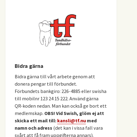
Bidra gärna
Bidra gärna till vårt arbete genom att
donera pengar till förbundet.
Förbundets bankgiro: 226-4885 eller swisha
till mobilnr 123 24 15 222. Använd gärna
QR-koden nedan. Man kan också ge bort ett
medlemskap.
OBS! Vid Swish, glöm ej att
skicka ett mail till:
kansli@tf.nu
med
namn och adress
(det kan i vissa fall vara
svårt att få fram uppgifterna annars).