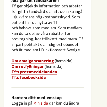
​Alla går till tandläkaren!
Tf ger objektiv information och arbetar
för giftfri tandvård och att den ska ingå
i sjukvårdens högkostnadsskydd. Som
patient har du nytta av Tf
och behövs som medlem. Som medlem
kan du ta del av våra rabatter för
provtagning, kosttillskott med mera. Tf
är partipolitiskt och religiöst obundet
och är medlem i Funktionsrätt Sverige.
O
m amalgamsanering
(hemsida)
Om rotfyllningar
(hemsida)
​Tf:s pressmeddelanden
Tf:s facebooksida
Hantera ditt medlemskap
Logga in på
Min sida
där kan du ändra