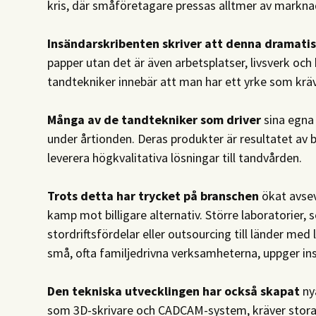
kris, där småföretagare pressas alltmer av markn
Insändarskribenten skriver att denna dramati
papper utan det är även arbetsplatser, livsverk och
tandtekniker innebär att man har ett yrke som kräv
Många av de tandtekniker som driver
sina egna
under årtionden. Deras produkter är resultatet av
leverera högkvalitativa lösningar till tandvården.
Trots detta har trycket på branschen
ökat avsev
kamp mot billigare alternativ. Större laboratorier,
stordriftsfördelar eller outsourcing till länder me
små, ofta familjedrivna verksamheterna, uppger in
Den tekniska utvecklingen har också skapat
nya
som 3D-skrivare och CADCAM-system, kräver stora i